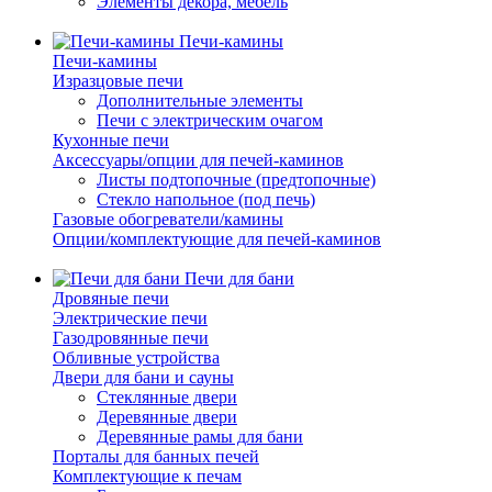
Элементы декора, мебель
Печи-камины
Печи-камины
Изразцовые печи
Дополнительные элементы
Печи с электрическим очагом
Кухонные печи
Аксессуары/опции для печей-каминов
Листы подтопочные (предтопочные)
Стекло напольное (под печь)
Газовые обогреватели/камины
Опции/комплектующие для печей-каминов
Печи для бани
Дровяные печи
Электрические печи
Газодровянные печи
Обливные устройства
Двери для бани и сауны
Стеклянные двери
Деревянные двери
Деревянные рамы для бани
Порталы для банных печей
Комплектующие к печам