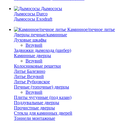
Дымососы
Дымососы Darco
Дымососы Exodraft
Каминное/печное литье
Дверцы печные/каминные
Духовые шкафы
Везувий
Задвижки дымохода (шибер)
Каминные дверцы
Везувий
Колосниковые решетки
Литье Балезино
Литье Везувий
Литье Рубцовское
Печные (топочные) дверцы
Везувий
Плиты чугунные (под казан)
Поддувальные дверцы
Прочистные дверцы
Стекла для каминных дверей
Тоннели монтажные