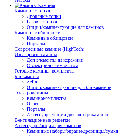
Камины
Каминные топки
Дровяные топки
Газовые топки
Опции/комплектующие для каминов
Каминные облицовки
Каминные облицовки
Порталы
Современные камины (HighTech)
Изразцовые камины
Доп элементы из керамики
С электрическим очагом
Готовые камины, комплекты
Биокамины
Zefire
Опции/комплектующие для биокаминов
Электрокамины
Каминокомплекты
Очаги
Порталы
Аксессуары/опции для электрокаминов
Вентиляционные решетки
Аксессуары/опции для каминов
Каминные наборы/экраны/дровницы/сумки