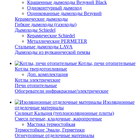
Крашенные дымоходы Везувий Black
Одноконтурный дымоход
Оцинкованные дымоходы Везувий
Керамические дымоходы
Гибкие дымоходы (газоходы)
Дымоходы Schiedel
Керамические Schiedel
Металлические PERMETER
Стальные дымоходы LAVA
Дымоходы из вулканической пемзы
Котлы, печи отопительные
Котлы твердотопливные
Доп. комплектация
Котлы электрические
Печи отопительные
Обогреватели инфракрасные/электрические
Изоляционные
отделочные материалы
Силикат Кальция (теплоизоляционные плиты)
Смеси печные, кладочные, жаропрочные
Мастика термостойкая
Термостойкие Эмали, Герметики
Огнеупорные отделочные материалы