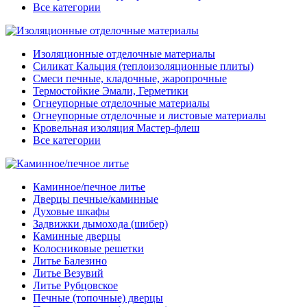
Все категории
Изоляционные отделочные материалы
Силикат Кальция (теплоизоляционные плиты)
Смеси печные, кладочные, жаропрочные
Термостойкие Эмали, Герметики
Огнеупорные отделочные материалы
Огнеупорные отделочные и листовые материалы
Кровельная изоляция Мастер-флеш
Все категории
Каминное/печное литье
Дверцы печные/каминные
Духовые шкафы
Задвижки дымохода (шибер)
Каминные дверцы
Колосниковые решетки
Литье Балезино
Литье Везувий
Литье Рубцовское
Печные (топочные) дверцы