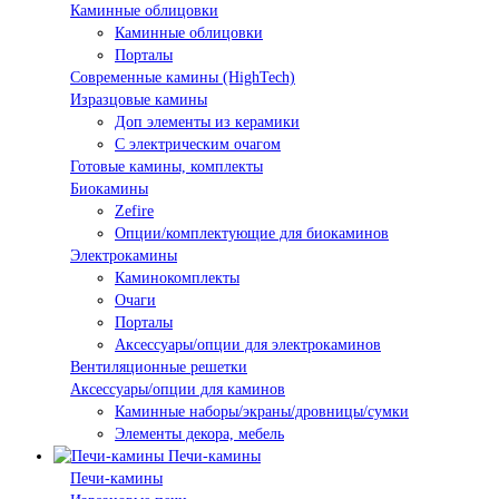
Каминные облицовки
Каминные облицовки
Порталы
Современные камины (HighTech)
Изразцовые камины
Доп элементы из керамики
С электрическим очагом
Готовые камины, комплекты
Биокамины
Zefire
Опции/комплектующие для биокаминов
Электрокамины
Каминокомплекты
Очаги
Порталы
Аксессуары/опции для электрокаминов
Вентиляционные решетки
Аксессуары/опции для каминов
Каминные наборы/экраны/дровницы/сумки
Элементы декора, мебель
Печи-камины
Печи-камины