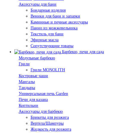
Аксессуары для бани
Бондарные изделия
Веники для бани и запарки
Каминные и печные аксессуары
Панно из можжевельника
Текстиль для бани
Эфирные масла
Сопутствующие товары
Барбекю, печи для сада
Модульные барбекю
Грили
Грили MONOLITH
Костровые чаши
Мангалы
Тандыры
Универсальная печь Garden
Печи для казана
Коптильни
Аксессуары для барбекю
Брикеты для розжига
Вертела/Шампуры
Жидкость для розжига