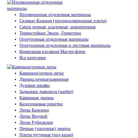
Изоляционные отделочные материалы
Силикат Кальция (теплоизоляционные плиты)
Смеси печные, кладочные, жаропрочные
Термостойкие Эмали, Герметики
Огнеупорные отделочные материалы
Огнеупорные отделочные и листовые материалы
Кровельная изоляция Мастер-флеш
Все категории
Каминное/печное литье
Дверцы печные/каминные
Духовые шкафы
Задвижки дымохода (шибер)
Каминные дверцы
Колосниковые решетки
Литье Балезино
Литье Везувий
Литье Рубцовское
Печные (топочные) дверцы
Плиты чугунные (под казан)