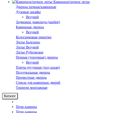
Каминное/печное литье
Дверцы печные/каминные
Духовые шкафы
Везувий
Задвижки дымохода (шибер)
Каминные дверцы
Везувий
Колосниковые решетки
Литье Балезино
Литье Везувий
Литье Рубцовское
Печные (топочные) дверцы
Везувий
Плиты чугунные (под казан)
Поддувальные дверцы
Прочистные дверцы
Стекла для каминных дверей
Тоннели монтажные
Каталог
Печи-камины
Печи-камины