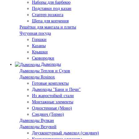
Наборы для барбекю
Подставки под казан
Стартер розжига
Щепа для копчения
Решётки для мангала и плиты
Чугунная посуда
Горшки
Казаны
Крышки
Сковородки
Дымоходы
Дымоходы Теплов и Сухов
Дымоходы Rosinox
Готовые комплекты
Дымоходы "Бани и Печи"
Из жаростойкой стали
Монтажные элементы
Одностенные (Моно)
Сэндвич (Термо)
Дымоходы Вулкан
Дымоходы Везувий
Двухконтурный дымоход (сэндвич)