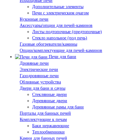
Изразцовые печи
Дополнительные элементы
Печи с электрическим очагом
Кухонные печи
Аксессуары/опции для печей-каминов
Листы подтопочные (предтопочные)
Стекло напольное (под печь)
Газовые обогреватели/камины
Опции/комплектующие для печей-каминов
Печи для бани
Дровяные печи
Электрические печи
Газодровянные печи
Обливные устройства
Двери для бани и сауны
Стеклянные двери
Деревянные двери
Деревянные рамы для бани
Порталы для банных печей
Комплектующие к печам
Баки нержавеющие
Теплообменники
Камни для банных печей