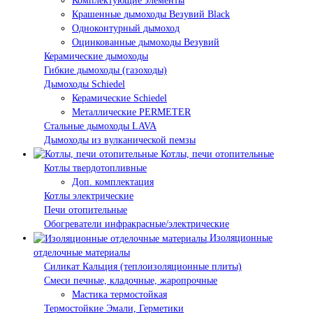
Комплектующие элементы
Крашенные дымоходы Везувий Black
Одноконтурный дымоход
Оцинкованные дымоходы Везувий
Керамические дымоходы
Гибкие дымоходы (газоходы)
Дымоходы Schiedel
Керамические Schiedel
Металлические PERMETER
Стальные дымоходы LAVA
Дымоходы из вулканической пемзы
Котлы, печи отопительные
Котлы твердотопливные
Доп. комплектация
Котлы электрические
Печи отопительные
Обогреватели инфракрасные/электрические
Изоляционные
отделочные материалы
Силикат Кальция (теплоизоляционные плиты)
Смеси печные, кладочные, жаропрочные
Мастика термостойкая
Термостойкие Эмали, Герметики