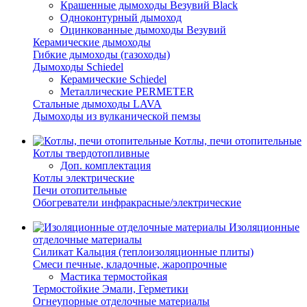
Крашенные дымоходы Везувий Black
Одноконтурный дымоход
Оцинкованные дымоходы Везувий
Керамические дымоходы
Гибкие дымоходы (газоходы)
Дымоходы Schiedel
Керамические Schiedel
Металлические PERMETER
Стальные дымоходы LAVA
Дымоходы из вулканической пемзы
Котлы, печи отопительные
Котлы твердотопливные
Доп. комплектация
Котлы электрические
Печи отопительные
Обогреватели инфракрасные/электрические
Изоляционные
отделочные материалы
Силикат Кальция (теплоизоляционные плиты)
Смеси печные, кладочные, жаропрочные
Мастика термостойкая
Термостойкие Эмали, Герметики
Огнеупорные отделочные материалы