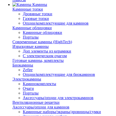
Камины
Каминные топки
Дровяные топки
Газовые топки
Опции/комплектующие для каминов
Каминные облицовки
Каминные облицовки
Порталы
Современные камины (HighTech)
Изразцовые камины
Доп элементы из керамики
С электрическим очагом
Готовые камины, комплекты
Биокамины
Zefire
Опции/комплектующие для биокаминов
Электрокамины
Каминокомплекты
Очаги
Порталы
Аксессуары/опции для электрокаминов
Вентиляционные решетки
Аксессуары/опции для каминов
Каминные наборы/экраны/дровницы/сумки