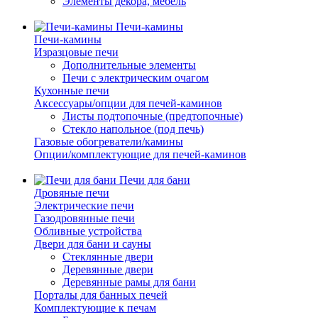
Элементы декора, мебель
Печи-камины
Печи-камины
Изразцовые печи
Дополнительные элементы
Печи с электрическим очагом
Кухонные печи
Аксессуары/опции для печей-каминов
Листы подтопочные (предтопочные)
Стекло напольное (под печь)
Газовые обогреватели/камины
Опции/комплектующие для печей-каминов
Печи для бани
Дровяные печи
Электрические печи
Газодровянные печи
Обливные устройства
Двери для бани и сауны
Стеклянные двери
Деревянные двери
Деревянные рамы для бани
Порталы для банных печей
Комплектующие к печам