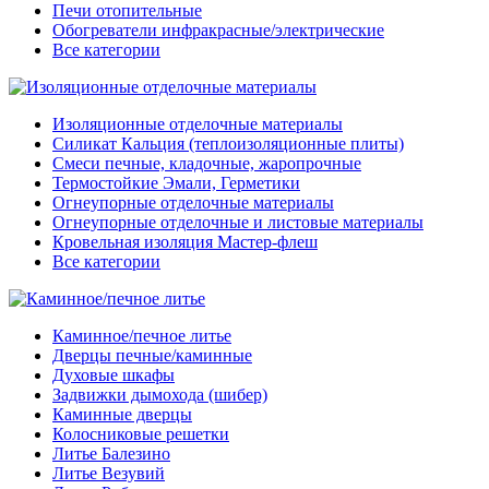
Печи отопительные
Обогреватели инфракрасные/электрические
Все категории
Изоляционные отделочные материалы
Силикат Кальция (теплоизоляционные плиты)
Смеси печные, кладочные, жаропрочные
Термостойкие Эмали, Герметики
Огнеупорные отделочные материалы
Огнеупорные отделочные и листовые материалы
Кровельная изоляция Мастер-флеш
Все категории
Каминное/печное литье
Дверцы печные/каминные
Духовые шкафы
Задвижки дымохода (шибер)
Каминные дверцы
Колосниковые решетки
Литье Балезино
Литье Везувий