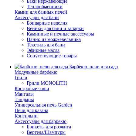
Баки нержавеющие
Теплообменники
Камни для банных печей
Аксессуары для бани
Бондарные изделия
Веники для бани и запарки
Каминные и печные аксессуары
Панно из можжевельника
Текстиль для бани
Эфирные масла
Сопутствующие товары
Барбекю, печи для сада
Модульные барбекю
Грили
Грили MONOLITH
Костровые чаши
Мангалы
Тандыры
Универсальная печь Garden
Печи для казана
Коптильни
Аксессуары для барбекю
Брикеты для розжига
Вертела/Шампуры