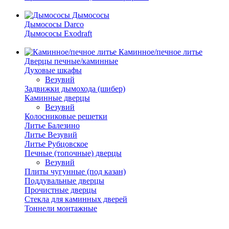
Дымососы
Дымососы Darco
Дымососы Exodraft
Каминное/печное литье
Дверцы печные/каминные
Духовые шкафы
Везувий
Задвижки дымохода (шибер)
Каминные дверцы
Везувий
Колосниковые решетки
Литье Балезино
Литье Везувий
Литье Рубцовское
Печные (топочные) дверцы
Везувий
Плиты чугунные (под казан)
Поддувальные дверцы
Прочистные дверцы
Стекла для каминных дверей
Тоннели монтажные