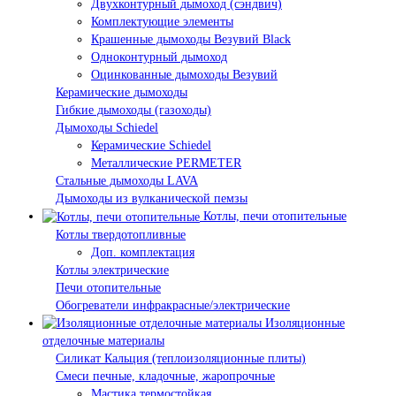
Двухконтурный дымоход (сэндвич)
Комплектующие элементы
Крашенные дымоходы Везувий Black
Одноконтурный дымоход
Оцинкованные дымоходы Везувий
Керамические дымоходы
Гибкие дымоходы (газоходы)
Дымоходы Schiedel
Керамические Schiedel
Металлические PERMETER
Стальные дымоходы LAVA
Дымоходы из вулканической пемзы
Котлы, печи отопительные
Котлы твердотопливные
Доп. комплектация
Котлы электрические
Печи отопительные
Обогреватели инфракрасные/электрические
Изоляционные
отделочные материалы
Силикат Кальция (теплоизоляционные плиты)
Смеси печные, кладочные, жаропрочные
Мастика термостойкая