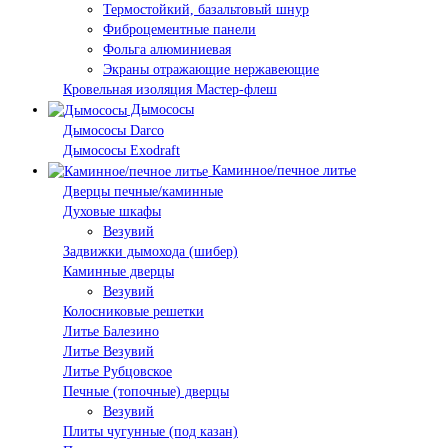
Термостойкий, базальтовый шнур
Фиброцементные панели
Фольга алюминиевая
Экраны отражающие нержавеющие
Кровельная изоляция Мастер-флеш
Дымососы
Дымососы Darco
Дымососы Exodraft
Каминное/печное литье
Дверцы печные/каминные
Духовые шкафы
Везувий
Задвижки дымохода (шибер)
Каминные дверцы
Везувий
Колосниковые решетки
Литье Балезино
Литье Везувий
Литье Рубцовское
Печные (топочные) дверцы
Везувий
Плиты чугунные (под казан)