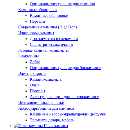
Опции/комплектующие для каминов
Каминные облицовки
Каминные облицовки
Порталы
Современные камины (HighTech)
Изразцовые камины
Доп элементы из керамики
С электрическим очагом
Готовые камины, комплекты
Биокамины
Zefire
Опции/комплектующие для биокаминов
Электрокамины
Каминокомплекты
Очаги
Порталы
Аксессуары/опции для электрокаминов
Вентиляционные решетки
Аксессуары/опции для каминов
Каминные наборы/экраны/дровницы/сумки
Элементы декора, мебель
Печи-камины