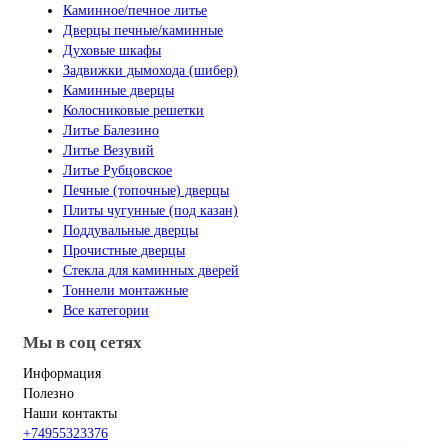
Каминное/печное литье
Дверцы печные/каминные
Духовые шкафы
Задвижки дымохода (шибер)
Каминные дверцы
Колосниковые решетки
Литье Балезино
Литье Везувий
Литье Рубцовское
Печные (топочные) дверцы
Плиты чугунные (под казан)
Поддувальные дверцы
Прочистные дверцы
Стекла для каминных дверей
Тоннели монтажные
Все категории
Мы в соц сетях
Информация
Полезно
Наши контакты
+74955323376