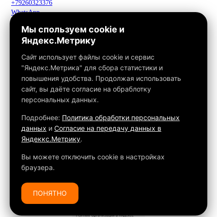
+79260323376
WhatsApp
Telegram
Мы спользуем cookie и
Макс
Яндекс.Метрику
info@fox-kamin.ru
Наш адрес
Сайт использует файлы cookie и сервис
Московская область, г. Павловский Посад, дер. Фатеево, д. 3П,
"Яндекс.Метрика" для сбора статистики и
офис 113
повышения удобства. Продолжая использовать
Работаем с 10:00 до 18:00
сайт, вы даёте согласие на обраблотку
персональных данных.
Связаться с нами
Подробнее:
Политика обработки персональных
данных
и
Согласие на передачу данных в
Яндеккс.Метрику
.
Обращаем ваше внимание на то, что данный интернет-сайт, а
также вся информация о товарах и ценах, предоставленная на
Вы можете отключить cookie в настройках
нём, носит исключительно информационный характер и ни при
браузера.
каких условиях не является публичной офертой, определяемой
положениями Статьи 437 ГК РФ.
ПОНЯТНО