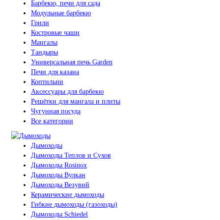
Барбекю, печи для сада
Модульные барбекю
Грили
Костровые чаши
Мангалы
Тандыры
Универсальная печь Garden
Печи для казана
Коптильни
Аксессуары для барбекю
Решётки для мангала и плиты
Чугунная посуда
Все категории
Дымоходы
Дымоходы Теплов и Сухов
Дымоходы Rosinox
Дымоходы Вулкан
Дымоходы Везувий
Керамические дымоходы
Гибкие дымоходы (газоходы)
Дымоходы Schiedel