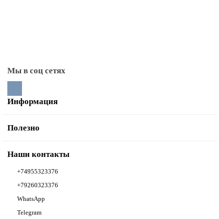
Прочистные дверцы
Стекла для каминных дверей
Тоннели монтажные
Мы в соц сетях
Информация
Полезно
Наши контакты
+74955323376
+79260323376
WhatsApp
Telegram