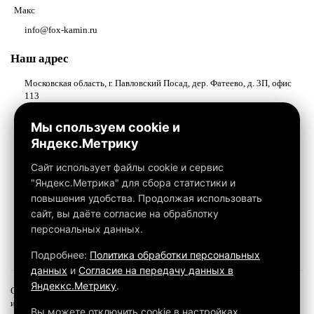
Макс
info@fox-kamin.ru
Наш адрес
Московская область, г. Павловский Посад, дер. Фатеево, д. 3П, офис
113
Работаем с 10:00 до 18:00
Мы спользуем cookie и
Яндекс.Метрику
Связаться с нами
Сайт использует файлы cookie и сервис
"Яндекс.Метрика" для сбора статистики и
повышения удобства. Продолжая использовать
сайт, вы даёте согласие на обраблотку
персональных данных.
Подробнее:
Политика обработки персональных
данных
и
Согласие на передачу данных в
Яндеккс.Метрику
.
Обращаем ваше внимание на то, что данный интернет-сайт, а также вся
информация о товарах и ценах, предоставленная на нём, носит
Вы можете отключить cookie в настройках