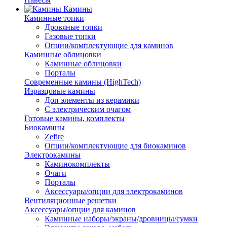
Камины
Каминные топки
Дровяные топки
Газовые топки
Опции/комплектующие для каминов
Каминные облицовки
Каминные облицовки
Порталы
Современные камины (HighTech)
Изразцовые камины
Доп элементы из керамики
С электрическим очагом
Готовые камины, комплекты
Биокамины
Zefire
Опции/комплектующие для биокаминов
Электрокамины
Каминокомплекты
Очаги
Порталы
Аксессуары/опции для электрокаминов
Вентиляционные решетки
Аксессуары/опции для каминов
Каминные наборы/экраны/дровницы/сумки