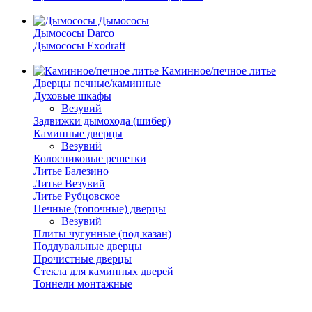
Дымососы
Дымососы Darco
Дымососы Exodraft
Каминное/печное литье
Дверцы печные/каминные
Духовые шкафы
Везувий
Задвижки дымохода (шибер)
Каминные дверцы
Везувий
Колосниковые решетки
Литье Балезино
Литье Везувий
Литье Рубцовское
Печные (топочные) дверцы
Везувий
Плиты чугунные (под казан)
Поддувальные дверцы
Прочистные дверцы
Стекла для каминных дверей
Тоннели монтажные