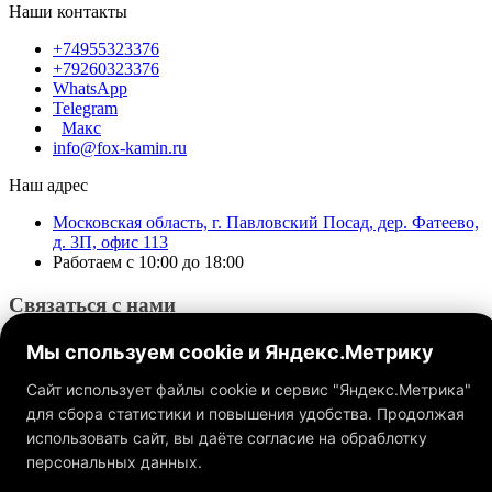
Наши контакты
+74955323376
+79260323376
WhatsApp
Telegram
Макс
info@fox-kamin.ru
Наш адрес
Московская область, г. Павловский Посад, дер. Фатеево,
д. 3П, офис 113
Работаем с 10:00 до 18:00
Связаться с нами
Мы спользуем cookie и Яндекс.Метрику
Сайт использует файлы cookie и сервис "Яндекс.Метрика"
для сбора статистики и повышения удобства. Продолжая
использовать сайт, вы даёте согласие на обраблотку
Обращаем ваше внимание на то, что данный интернет-сайт, а
также вся информация о товарах и ценах, предоставленная на
персональных данных.
нём, носит исключительно информационный характер и ни