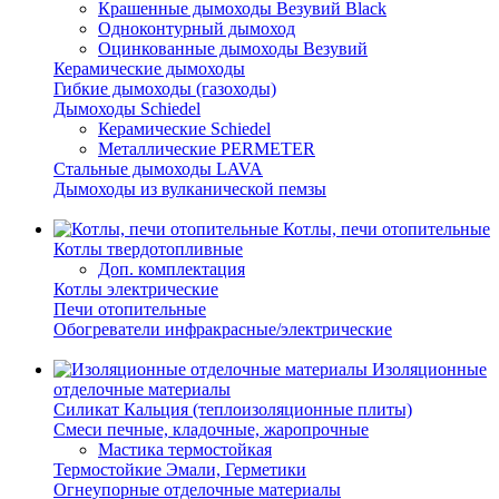
Крашенные дымоходы Везувий Black
Одноконтурный дымоход
Оцинкованные дымоходы Везувий
Керамические дымоходы
Гибкие дымоходы (газоходы)
Дымоходы Schiedel
Керамические Schiedel
Металлические PERMETER
Стальные дымоходы LAVA
Дымоходы из вулканической пемзы
Котлы, печи отопительные
Котлы твердотопливные
Доп. комплектация
Котлы электрические
Печи отопительные
Обогреватели инфракрасные/электрические
Изоляционные
отделочные материалы
Силикат Кальция (теплоизоляционные плиты)
Смеси печные, кладочные, жаропрочные
Мастика термостойкая
Термостойкие Эмали, Герметики
Огнеупорные отделочные материалы