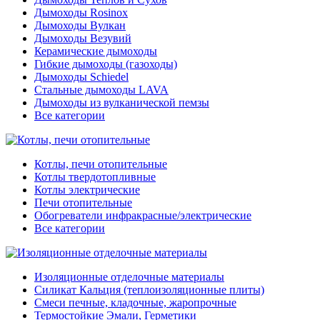
Дымоходы Rosinox
Дымоходы Вулкан
Дымоходы Везувий
Керамические дымоходы
Гибкие дымоходы (газоходы)
Дымоходы Schiedel
Стальные дымоходы LAVA
Дымоходы из вулканической пемзы
Все категории
Котлы, печи отопительные
Котлы твердотопливные
Котлы электрические
Печи отопительные
Обогреватели инфракрасные/электрические
Все категории
Изоляционные отделочные материалы
Силикат Кальция (теплоизоляционные плиты)
Смеси печные, кладочные, жаропрочные
Термостойкие Эмали, Герметики