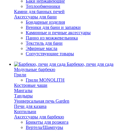
Баки нержавеющие
Теплообменники
Камни для банных печей
Аксессуары для бани
Бондарные изделия
Веники для бани и запарки
Каминные и печные аксессуары
Панно из можжевельника
Текстиль для бани
Эфирные масла
Сопутствующие товары
Барбекю, печи для сада
Модульные барбекю
Грили
Грили MONOLITH
Костровые чаши
Мангалы
Тандыры
Универсальная печь Garden
Печи для казана
Коптильни
Аксессуары для барбекю
Брикеты для розжига
Вертела/Шампуры