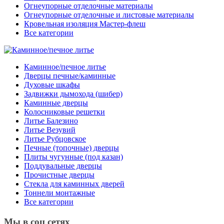
Огнеупорные отделочные материалы
Огнеупорные отделочные и листовые материалы
Кровельная изоляция Мастер-флеш
Все категории
Каминное/печное литье
Дверцы печные/каминные
Духовые шкафы
Задвижки дымохода (шибер)
Каминные дверцы
Колосниковые решетки
Литье Балезино
Литье Везувий
Литье Рубцовское
Печные (топочные) дверцы
Плиты чугунные (под казан)
Поддувальные дверцы
Прочистные дверцы
Стекла для каминных дверей
Тоннели монтажные
Все категории
Мы в соц сетях