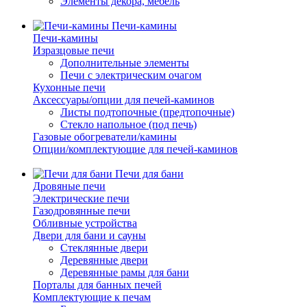
Элементы декора, мебель
Печи-камины
Печи-камины
Изразцовые печи
Дополнительные элементы
Печи с электрическим очагом
Кухонные печи
Аксессуары/опции для печей-каминов
Листы подтопочные (предтопочные)
Стекло напольное (под печь)
Газовые обогреватели/камины
Опции/комплектующие для печей-каминов
Печи для бани
Дровяные печи
Электрические печи
Газодровянные печи
Обливные устройства
Двери для бани и сауны
Стеклянные двери
Деревянные двери
Деревянные рамы для бани
Порталы для банных печей
Комплектующие к печам