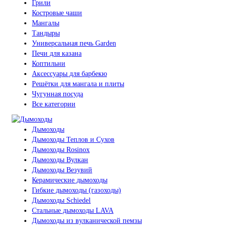
Грили
Костровые чаши
Мангалы
Тандыры
Универсальная печь Garden
Печи для казана
Коптильни
Аксессуары для барбекю
Решётки для мангала и плиты
Чугунная посуда
Все категории
Дымоходы
Дымоходы Теплов и Сухов
Дымоходы Rosinox
Дымоходы Вулкан
Дымоходы Везувий
Керамические дымоходы
Гибкие дымоходы (газоходы)
Дымоходы Schiedel
Стальные дымоходы LAVA
Дымоходы из вулканической пемзы