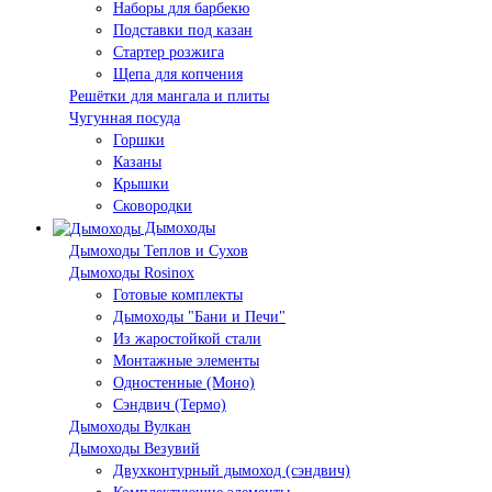
Наборы для барбекю
Подставки под казан
Стартер розжига
Щепа для копчения
Решётки для мангала и плиты
Чугунная посуда
Горшки
Казаны
Крышки
Сковородки
Дымоходы
Дымоходы Теплов и Сухов
Дымоходы Rosinox
Готовые комплекты
Дымоходы "Бани и Печи"
Из жаростойкой стали
Монтажные элементы
Одностенные (Моно)
Сэндвич (Термо)
Дымоходы Вулкан
Дымоходы Везувий
Двухконтурный дымоход (сэндвич)