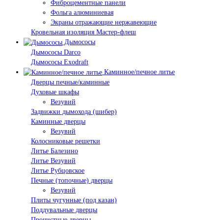
Фиброцементные панели
Фольга алюминиевая
Экраны отражающие нержавеющие
Кровельная изоляция Мастер-флеш
Дымососы
Дымососы Darco
Дымососы Exodraft
Каминное/печное литье
Дверцы печные/каминные
Духовые шкафы
Везувий
Задвижки дымохода (шибер)
Каминные дверцы
Везувий
Колосниковые решетки
Литье Балезино
Литье Везувий
Литье Рубцовское
Печные (топочные) дверцы
Везувий
Плиты чугунные (под казан)
Поддувальные дверцы
Прочистные дверцы