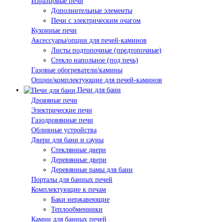
Изразцовые печи
Дополнительные элементы
Печи с электрическим очагом
Кухонные печи
Аксессуары/опции для печей-каминов
Листы подтопочные (предтопочные)
Стекло напольное (под печь)
Газовые обогреватели/камины
Опции/комплектующие для печей-каминов
Печи для бани
Дровяные печи
Электрические печи
Газодровянные печи
Обливные устройства
Двери для бани и сауны
Стеклянные двери
Деревянные двери
Деревянные рамы для бани
Порталы для банных печей
Комплектующие к печам
Баки нержавеющие
Теплообменники
Камни для банных печей