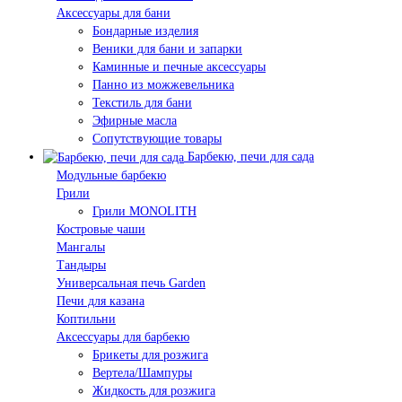
Аксессуары для бани
Бондарные изделия
Веники для бани и запарки
Каминные и печные аксессуары
Панно из можжевельника
Текстиль для бани
Эфирные масла
Сопутствующие товары
Барбекю, печи для сада
Модульные барбекю
Грили
Грили MONOLITH
Костровые чаши
Мангалы
Тандыры
Универсальная печь Garden
Печи для казана
Коптильни
Аксессуары для барбекю
Брикеты для розжига
Вертела/Шампуры
Жидкость для розжига