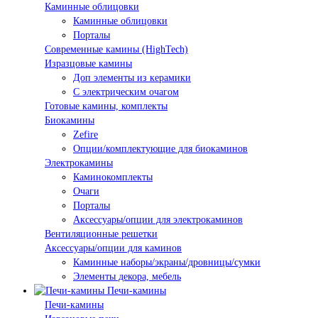
Каминные облицовки
Каминные облицовки
Порталы
Современные камины (HighTech)
Изразцовые камины
Доп элементы из керамики
С электрическим очагом
Готовые камины, комплекты
Биокамины
Zefire
Опции/комплектующие для биокаминов
Электрокамины
Каминокомплекты
Очаги
Порталы
Аксессуары/опции для электрокаминов
Вентиляционные решетки
Аксессуары/опции для каминов
Каминные наборы/экраны/дровницы/сумки
Элементы декора, мебель
Печи-камины
Печи-камины