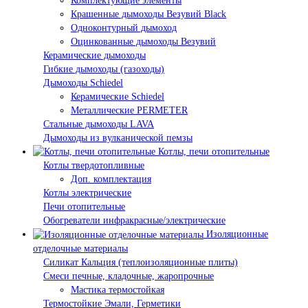
Комплектующие элементы
Крашенные дымоходы Везувий Black
Одноконтурный дымоход
Оцинкованные дымоходы Везувий
Керамические дымоходы
Гибкие дымоходы (газоходы)
Дымоходы Schiedel
Керамические Schiedel
Металлические PERMETER
Стальные дымоходы LAVA
Дымоходы из вулканической пемзы
Котлы, печи отопительные
Котлы твердотопливные
Доп. комплектация
Котлы электрические
Печи отопительные
Обогреватели инфракрасные/электрические
Изоляционные
отделочные материалы
Силикат Кальция (теплоизоляционные плиты)
Смеси печные, кладочные, жаропрочные
Мастика термостойкая
Термостойкие Эмали, Герметики