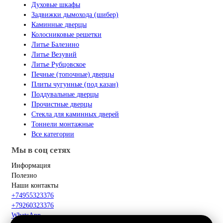
Духовые шкафы
Задвижки дымохода (шибер)
Каминные дверцы
Колосниковые решетки
Литье Балезино
Литье Везувий
Литье Рубцовское
Печные (топочные) дверцы
Плиты чугунные (под казан)
Поддувальные дверцы
Прочистные дверцы
Стекла для каминных дверей
Тоннели монтажные
Все категории
Мы в соц сетях
Информация
Полезно
Наши контакты
+74955323376
+79260323376
WhatsApp