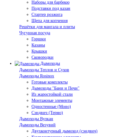
Наборы для барбекю
Подставки под казан
Стартер розжига
Щепа для копчения
Решётки для мангала и плиты
Чугунная посуда
Горшки
Казаны
Крышки
Сковородки
Дымоходы
Дымоходы Теплов и Сухов
Дымоходы Rosinox
Готовые комплекты
Дымоходы "Бани и Печи"
Из жаростойкой стали
Монтажные элементы
Одностенные (Моно)
Сэндвич (Термо)
Дымоходы Вулкан
Дымоходы Везувий
Двухконтурный дымоход (сэндвич)