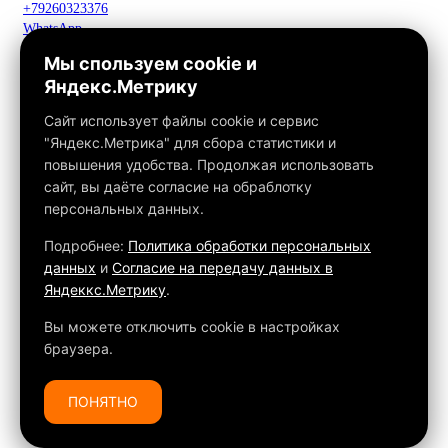
+79260323376
WhatsApp
Telegram
Мы спользуем cookie и
Макс
Яндекс.Метрику
info@fox-kamin.ru
Наш адрес
Сайт использует файлы cookie и сервис
Московская область, г. Павловский Посад, дер. Фатеево, д. 3П,
"Яндекс.Метрика" для сбора статистики и
офис 113
повышения удобства. Продолжая использовать
Работаем с 10:00 до 18:00
сайт, вы даёте согласие на обраблотку
персональных данных.
Связаться с нами
Подробнее:
Политика обработки персональных
данных
и
Согласие на передачу данных в
Яндеккс.Метрику
.
Обращаем ваше внимание на то, что данный интернет-сайт, а
также вся информация о товарах и ценах, предоставленная на
Вы можете отключить cookie в настройках
нём, носит исключительно информационный характер и ни при
браузера.
каких условиях не является публичной офертой, определяемой
положениями Статьи 437 ГК РФ.
ПОНЯТНО