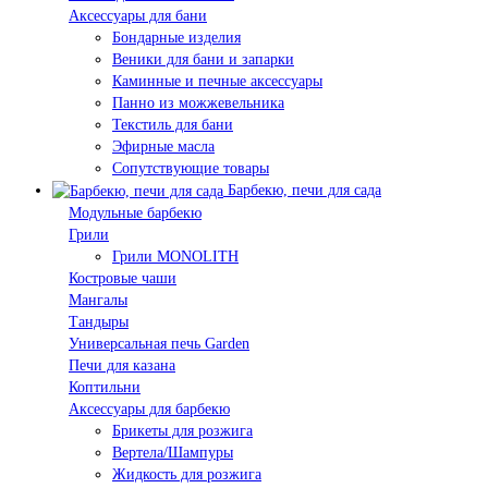
Аксессуары для бани
Бондарные изделия
Веники для бани и запарки
Каминные и печные аксессуары
Панно из можжевельника
Текстиль для бани
Эфирные масла
Сопутствующие товары
Барбекю, печи для сада
Модульные барбекю
Грили
Грили MONOLITH
Костровые чаши
Мангалы
Тандыры
Универсальная печь Garden
Печи для казана
Коптильни
Аксессуары для барбекю
Брикеты для розжига
Вертела/Шампуры
Жидкость для розжига