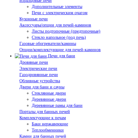
Изразцовые печи
Дополнительные элементы
Печи с электрическим очагом
Кухонные печи
Аксессуары/опции для печей-каминов
Листы подтопочные (предтопочные)
Стекло напольное (под печь)
Газовые обогреватели/камины
Опции/комплектующие для печей-каминов
Печи для бани
Дровяные печи
Электрические печи
Газодровянные печи
Обливные устройства
Двери для бани и сауны
Стеклянные двери
Деревянные двери
Деревянные рамы для бани
Порталы для банных печей
Комплектующие к печам
Баки нержавеющие
Теплообменники
Камни для банных печей