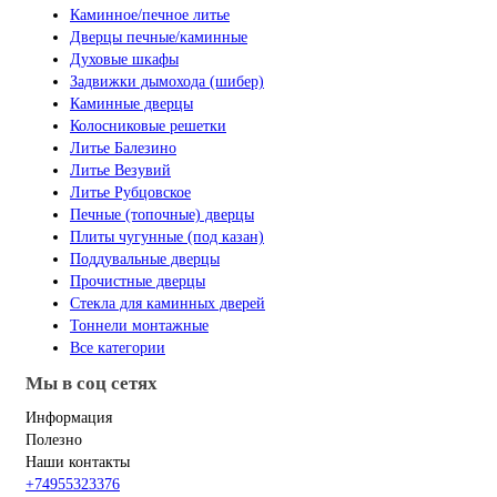
Каминное/печное литье
Дверцы печные/каминные
Духовые шкафы
Задвижки дымохода (шибер)
Каминные дверцы
Колосниковые решетки
Литье Балезино
Литье Везувий
Литье Рубцовское
Печные (топочные) дверцы
Плиты чугунные (под казан)
Поддувальные дверцы
Прочистные дверцы
Стекла для каминных дверей
Тоннели монтажные
Все категории
Мы в соц сетях
Информация
Полезно
Наши контакты
+74955323376