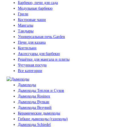
Барбекю, печи для сада
Модульные барбекю
Грили
Костровые чаши
Мангалы
Тандыры
Универсальная печь Garden
Печи для казана
Коптильни
Аксессуары для барбекю
Решётки для мангала и плиты
Чугунная посуда
Все категории
Дымоходы
Дымоходы Теплов и Сухов
Дымоходы Rosinox
Дымоходы Вулкан
Дымоходы Везувий
Керамические дымоходы
Гибкие дымоходы (газоходы)
Дымоходы Schiedel