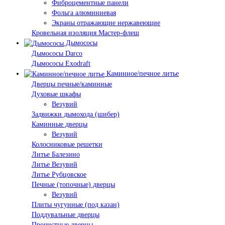
Фиброцементные панели
Фольга алюминиевая
Экраны отражающие нержавеющие
Кровельная изоляция Мастер-флеш
Дымососы
Дымососы Darco
Дымососы Exodraft
Каминное/печное литье
Дверцы печные/каминные
Духовые шкафы
Везувий
Задвижки дымохода (шибер)
Каминные дверцы
Везувий
Колосниковые решетки
Литье Балезино
Литье Везувий
Литье Рубцовское
Печные (топочные) дверцы
Везувий
Плиты чугунные (под казан)
Поддувальные дверцы
Прочистные дверцы