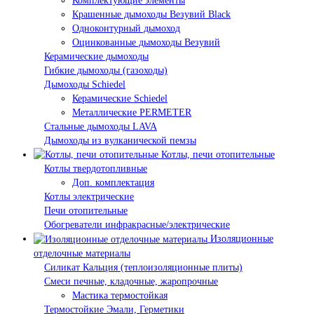
Комплектующие элементы
Крашенные дымоходы Везувий Black
Одноконтурный дымоход
Оцинкованные дымоходы Везувий
Керамические дымоходы
Гибкие дымоходы (газоходы)
Дымоходы Schiedel
Керамические Schiedel
Металлические PERMETER
Стальные дымоходы LAVA
Дымоходы из вулканической пемзы
Котлы, печи отопительные
Котлы твердотопливные
Доп. комплектация
Котлы электрические
Печи отопительные
Обогреватели инфракрасные/электрические
Изоляционные
отделочные материалы
Силикат Кальция (теплоизоляционные плиты)
Смеси печные, кладочные, жаропрочные
Мастика термостойкая
Термостойкие Эмали, Герметики