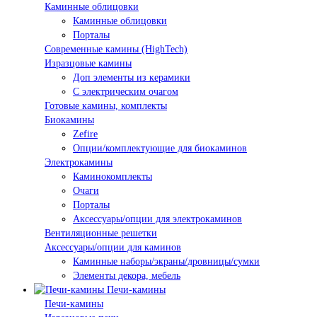
Каминные облицовки
Каминные облицовки
Порталы
Современные камины (HighTech)
Изразцовые камины
Доп элементы из керамики
С электрическим очагом
Готовые камины, комплекты
Биокамины
Zefire
Опции/комплектующие для биокаминов
Электрокамины
Каминокомплекты
Очаги
Порталы
Аксессуары/опции для электрокаминов
Вентиляционные решетки
Аксессуары/опции для каминов
Каминные наборы/экраны/дровницы/сумки
Элементы декора, мебель
Печи-камины
Печи-камины