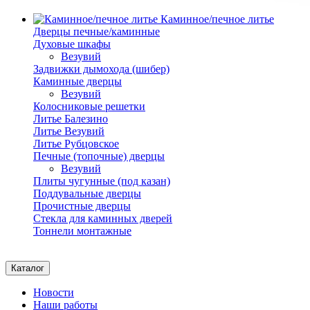
Каминное/печное литье
Дверцы печные/каминные
Духовые шкафы
Везувий
Задвижки дымохода (шибер)
Каминные дверцы
Везувий
Колосниковые решетки
Литье Балезино
Литье Везувий
Литье Рубцовское
Печные (топочные) дверцы
Везувий
Плиты чугунные (под казан)
Поддувальные дверцы
Прочистные дверцы
Стекла для каминных дверей
Тоннели монтажные
Каталог
Новости
Наши работы