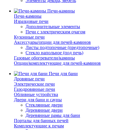
Элементы декора, мебель
Печи-камины
Печи-камины
Изразцовые печи
Дополнительные элементы
Печи с электрическим очагом
Кухонные печи
Аксессуары/опции для печей-каминов
Листы подтопочные (предтопочные)
Стекло напольное (под печь)
Газовые обогреватели/камины
Опции/комплектующие для печей-каминов
Печи для бани
Дровяные печи
Электрические печи
Газодровянные печи
Обливные устройства
Двери для бани и сауны
Стеклянные двери
Деревянные двери
Деревянные рамы для бани
Порталы для банных печей
Комплектующие к печам