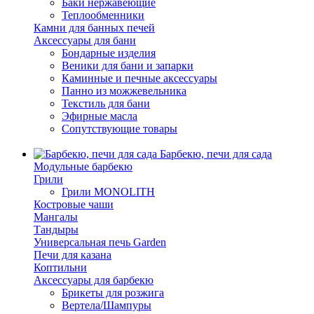
Баки нержавеющие
Теплообменники
Камни для банных печей
Аксессуары для бани
Бондарные изделия
Веники для бани и запарки
Каминные и печные аксессуары
Панно из можжевельника
Текстиль для бани
Эфирные масла
Сопутствующие товары
Барбекю, печи для сада
Модульные барбекю
Грили
Грили MONOLITH
Костровые чаши
Мангалы
Тандыры
Универсальная печь Garden
Печи для казана
Коптильни
Аксессуары для барбекю
Брикеты для розжига
Вертела/Шампуры