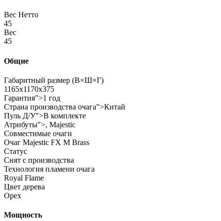
Вес Нетто
45
Вес
45
Общие
Габаритный размер (В×Ш×Г)
1165x1170x375
Гарантия">1 год
Страна производства очага">Китай
Пуль Д/У">В комплекте
Атрибуты">, Majestic
Совместимые очаги
Очаг Majestic FX M Brass
Статус
Снят с производства
Технология пламени очага
Royal Flame
Цвет дерева
Орех
Мощность