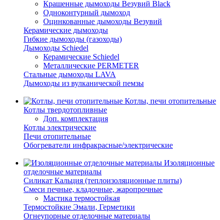
Крашенные дымоходы Везувий Black
Одноконтурный дымоход
Оцинкованные дымоходы Везувий
Керамические дымоходы
Гибкие дымоходы (газоходы)
Дымоходы Schiedel
Керамические Schiedel
Металлические PERMETER
Стальные дымоходы LAVA
Дымоходы из вулканической пемзы
Котлы, печи отопительные
Котлы твердотопливные
Доп. комплектация
Котлы электрические
Печи отопительные
Обогреватели инфракрасные/электрические
Изоляционные
отделочные материалы
Силикат Кальция (теплоизоляционные плиты)
Смеси печные, кладочные, жаропрочные
Мастика термостойкая
Термостойкие Эмали, Герметики
Огнеупорные отделочные материалы