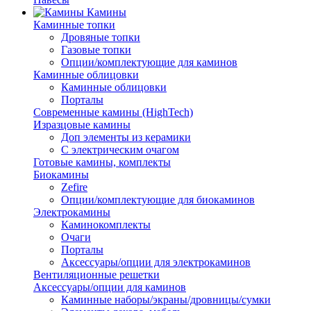
Камины
Каминные топки
Дровяные топки
Газовые топки
Опции/комплектующие для каминов
Каминные облицовки
Каминные облицовки
Порталы
Современные камины (HighTech)
Изразцовые камины
Доп элементы из керамики
С электрическим очагом
Готовые камины, комплекты
Биокамины
Zefire
Опции/комплектующие для биокаминов
Электрокамины
Каминокомплекты
Очаги
Порталы
Аксессуары/опции для электрокаминов
Вентиляционные решетки
Аксессуары/опции для каминов
Каминные наборы/экраны/дровницы/сумки