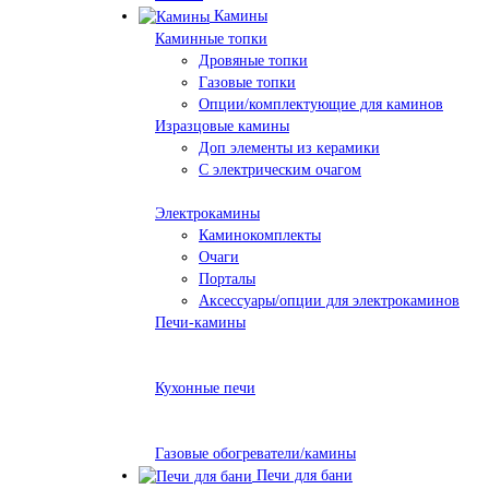
Камины
Каминные топки
Дровяные топки
Газовые топки
Опции/комплектующие для каминов
Изразцовые камины
Доп элементы из керамики
С электрическим очагом
Электрокамины
Каминокомплекты
Очаги
Порталы
Аксессуары/опции для электрокаминов
Печи-камины
Кухонные печи
Газовые обогреватели/камины
Печи для бани