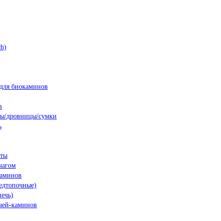
h)
для биокаминов
в
ны/дровницы/сумки
ь
нты
чагом
каминов
едтопочные)
печь)
чей-каминов