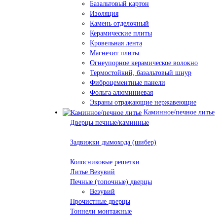
Базальтовый картон
Изоляция
Камень отделочный
Керамические плиты
Кровельная лента
Магнезит плиты
Огнеупорное керамическое волокно
Термостойкий, базальтовый шнур
Фиброцементные панели
Фольга алюминиевая
Экраны отражающие нержавеющие
Каминное/печное литье
Дверцы печные/каминные
Задвижки дымохода (шибер)
Колосниковые решетки
Литье Везувий
Печные (топочные) дверцы
Везувий
Прочистные дверцы
Тоннели монтажные