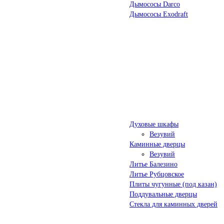
Дымососы Darco
Дымососы Exodraft
Духовые шкафы
Везувий
Каминные дверцы
Везувий
Литье Балезино
Литье Рубцовское
Плиты чугунные (под казан)
Поддувальные дверцы
Стекла для каминных дверей