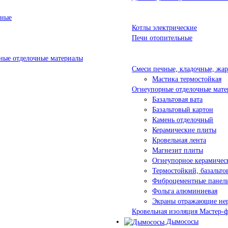
ьные
Котлы электрические
Печи отопительные
ые отделочные материалы
Смеси печные, кладочные, жа
Мастика термостойкая
Огнеупорные отделочные мате
Базальтовая вата
Базальтовый картон
Камень отделочный
Керамические плиты
Кровельная лента
Магнезит плиты
Огнеупорное керамичес
Термостойкий, базальт
Фиброцементные панел
Фольга алюминиевая
Экраны отражающие не
Кровельная изоляция Мастер-
Дымососы