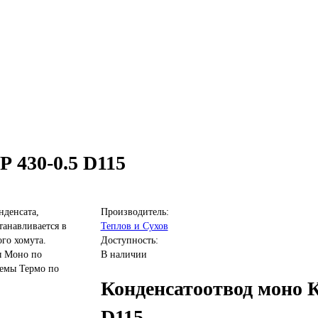
 430-0.5 D115
нденсата,
Производитель:
танавливается в
Теплов и Сухов
го хомута.
Доступность:
ы Моно по
В наличии
темы Термо по
Конденсатоотвод моно К
D115