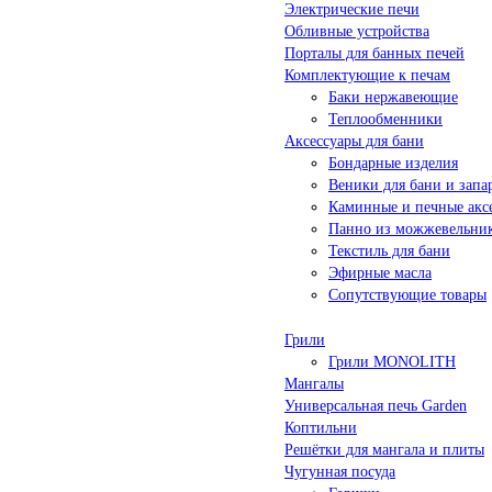
Электрические печи
Обливные устройства
Порталы для банных печей
Комплектующие к печам
Баки нержавеющие
Теплообменники
Аксессуары для бани
Бондарные изделия
Веники для бани и запа
Каминные и печные акс
Панно из можжевельни
Текстиль для бани
Эфирные масла
Сопутствующие товары
Грили
Грили MONOLITH
Мангалы
Универсальная печь Garden
Коптильни
Решётки для мангала и плиты
Чугунная посуда