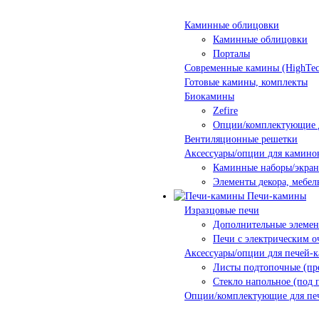
Каминные облицовки
Каминные облицовки
Порталы
Современные камины (HighTec
Готовые камины, комплекты
Биокамины
Zefire
Опции/комплектующие 
Вентиляционные решетки
Аксессуары/опции для камино
Каминные наборы/экра
Элементы декора, мебел
Печи-камины
Изразцовые печи
Дополнительные элеме
Печи с электрическим о
Аксессуары/опции для печей-
Листы подтопочные (пр
Стекло напольное (под 
Опции/комплектующие для пе