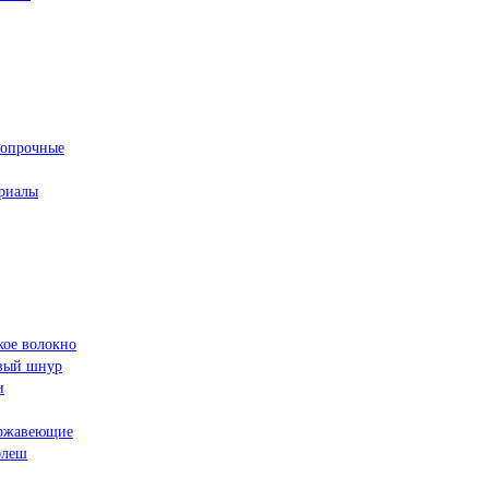
ропрочные
риалы
кое волокно
овый шнур
и
ржавеющие
флеш