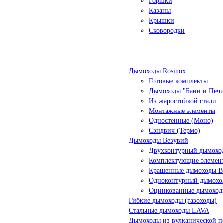
Горшки
Казаны
Крышки
Сковородки
Дымоходы Rosinox
Готовые комплекты
Дымоходы "Бани и Печ
Из жаростойкой стали
Монтажные элементы
Одностенные (Моно)
Сэндвич (Термо)
Дымоходы Везувий
Двухконтурный дымоход
Комплектующие элемен
Крашенные дымоходы Ве
Одноконтурный дымохо
Оцинкованные дымоход
Гибкие дымоходы (газоходы)
Стальные дымоходы LAVA
Дымоходы из вулканической п