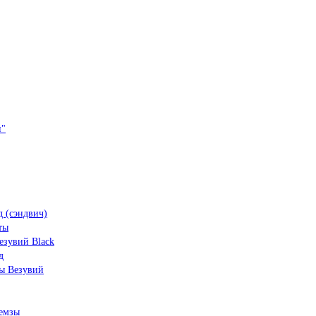
и"
 (сэндвич)
ты
зувий Black
д
ы Везувий
емзы