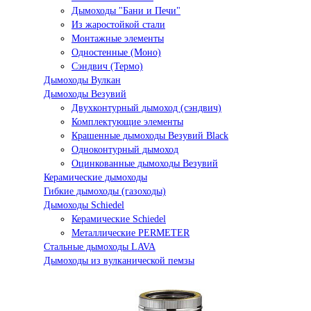
Дымоходы "Бани и Печи"
Из жаростойкой стали
Монтажные элементы
Одностенные (Моно)
Сэндвич (Термо)
Дымоходы Вулкан
Дымоходы Везувий
Двухконтурный дымоход (сэндвич)
Комплектующие элементы
Крашенные дымоходы Везувий Black
Одноконтурный дымоход
Оцинкованные дымоходы Везувий
Керамические дымоходы
Гибкие дымоходы (газоходы)
Дымоходы Schiedel
Керамические Schiedel
Металлические PERMETER
Стальные дымоходы LAVA
Дымоходы из вулканической пемзы