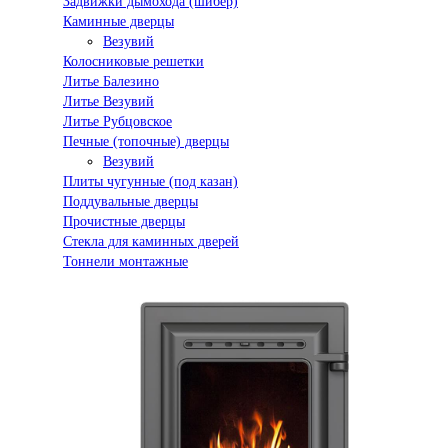
Задвижки дымохода (шибер)
Каминные дверцы
Везувий
Колосниковые решетки
Литье Балезино
Литье Везувий
Литье Рубцовское
Печные (топочные) дверцы
Везувий
Плиты чугунные (под казан)
Поддувальные дверцы
Прочистные дверцы
Стекла для каминных дверей
Тоннели монтажные