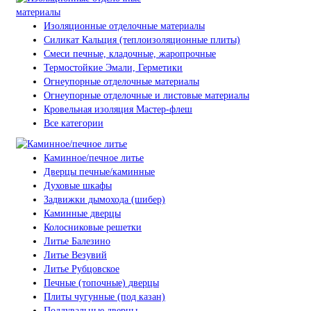
Изоляционные отделочные материалы
Силикат Кальция (теплоизоляционные плиты)
Смеси печные, кладочные, жаропрочные
Термостойкие Эмали, Герметики
Огнеупорные отделочные материалы
Огнеупорные отделочные и листовые материалы
Кровельная изоляция Мастер-флеш
Все категории
Каминное/печное литье
Дверцы печные/каминные
Духовые шкафы
Задвижки дымохода (шибер)
Каминные дверцы
Колосниковые решетки
Литье Балезино
Литье Везувий
Литье Рубцовское
Печные (топочные) дверцы
Плиты чугунные (под казан)
Поддувальные дверцы