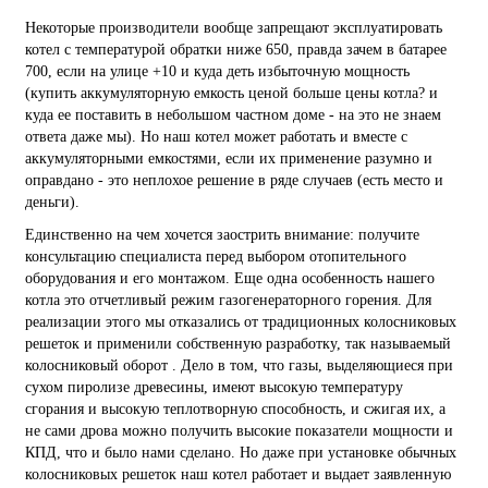
Некоторые производители вообще запрещают эксплуатировать
котел с температурой обратки ниже 650, правда зачем в батарее
700, если на улице +10 и куда деть избыточную мощность
(купить аккумуляторную емкость ценой больше цены котла? и
куда ее поставить в небольшом частном доме - на это не знаем
ответа даже мы). Но наш котел может работать и вместе с
аккумуляторными емкостями, если их применение разумно и
оправдано - это неплохое решение в ряде случаев (есть место и
деньги).
Единственно на чем хочется заострить внимание: получите
консультацию специалиста перед выбором отопительного
оборудования и его монтажом. Еще одна особенность нашего
котла это отчетливый режим газогенераторного горения. Для
реализации этого мы отказались от традиционных колосниковых
решеток и применили собственную разработку, так называемый
колосниковый оборот . Дело в том, что газы, выделяющиеся при
сухом пиролизе древесины, имеют высокую температуру
сгорания и высокую теплотворную способность, и сжигая их, а
не сами дрова можно получить высокие показатели мощности и
КПД, что и было нами сделано. Но даже при установке обычных
колосниковых решеток наш котел работает и выдает заявленную