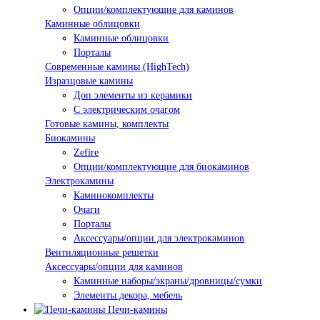
Опции/комплектующие для каминов
Каминные облицовки
Каминные облицовки
Порталы
Современные камины (HighTech)
Изразцовые камины
Доп элементы из керамики
С электрическим очагом
Готовые камины, комплекты
Биокамины
Zefire
Опции/комплектующие для биокаминов
Электрокамины
Каминокомплекты
Очаги
Порталы
Аксессуары/опции для электрокаминов
Вентиляционные решетки
Аксессуары/опции для каминов
Каминные наборы/экраны/дровницы/сумки
Элементы декора, мебель
Печи-камины