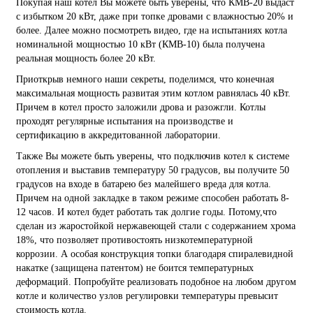
Покупая наш котел Вы можете быть уверены, что КМВ-20 выдаст
с избытком 20 кВт, даже при топке дровами с влажностью 20% и
более. Далее можно посмотреть видео, где на испытаниях котла
номинальной мощностью 10 кВт (КМВ-10) была получена
реальная мощность более 20 кВт.
Приоткрыв немного наши секреты, поделимся, что конечная
максимальная мощность развитая этим котлом равнялась 40 кВт.
Причем в котел просто заложили дрова и разожгли. Котлы
проходят регулярные испытания на производстве и
сертификацию в аккредитованной лаборатории.
Также Вы можете быть уверены, что подключив котел к системе
отопления и выставив температуру 50 градусов, вы получите 50
градусов на входе в батарею без малейшего вреда для котла.
Причем на одной закладке в таком режиме способен работать 8-
12 часов. И котел будет работать так долгие годы. Потому,что
сделан из жаростойкой нержавеющей стали с содержанием хрома
18%, что позволяет противостоять низкотемпературной
коррозии. А особая конструкция топки благодаря спиралевидной
накатке (защищена патентом) не боится температурных
деформаций. Попробуйте реализовать подобное на любом другом
котле и количество узлов регулировки температуры превысит
стоимость котла.