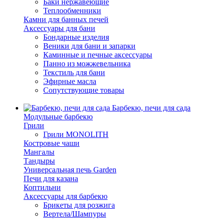
Баки нержавеющие
Теплообменники
Камни для банных печей
Аксессуары для бани
Бондарные изделия
Веники для бани и запарки
Каминные и печные аксессуары
Панно из можжевельника
Текстиль для бани
Эфирные масла
Сопутствующие товары
Барбекю, печи для сада
Модульные барбекю
Грили
Грили MONOLITH
Костровые чаши
Мангалы
Тандыры
Универсальная печь Garden
Печи для казана
Коптильни
Аксессуары для барбекю
Брикеты для розжига
Вертела/Шампуры