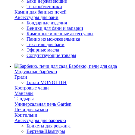
Баки нержавеющие
Теплообменники
Камни для банных печей
Аксессуары для бани
Бондарные изделия
Веники для бани и запарки
Каминные и печные аксессуары
Панно из можжевельника
Текстиль для бани
Эфирные масла
Сопутствующие товары
Барбекю, печи для сада
Модульные барбекю
Грили
Грили MONOLITH
Костровые чаши
Мангалы
Тандыры
Универсальная печь Garden
Печи для казана
Коптильни
Аксессуары для барбекю
Брикеты для розжига
Вертела/Шампуры