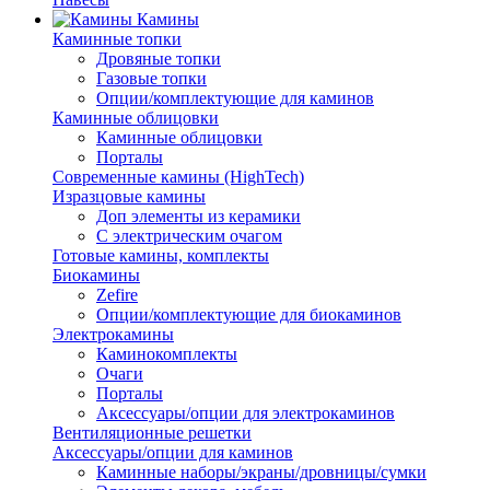
Камины
Каминные топки
Дровяные топки
Газовые топки
Опции/комплектующие для каминов
Каминные облицовки
Каминные облицовки
Порталы
Современные камины (HighTech)
Изразцовые камины
Доп элементы из керамики
С электрическим очагом
Готовые камины, комплекты
Биокамины
Zefire
Опции/комплектующие для биокаминов
Электрокамины
Каминокомплекты
Очаги
Порталы
Аксессуары/опции для электрокаминов
Вентиляционные решетки
Аксессуары/опции для каминов
Каминные наборы/экраны/дровницы/сумки