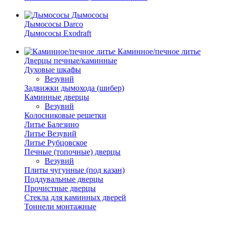
Дымососы
Дымососы Darco
Дымососы Exodraft
Каминное/печное литье
Дверцы печные/каминные
Духовые шкафы
Везувий
Задвижки дымохода (шибер)
Каминные дверцы
Везувий
Колосниковые решетки
Литье Балезино
Литье Везувий
Литье Рубцовское
Печные (топочные) дверцы
Везувий
Плиты чугунные (под казан)
Поддувальные дверцы
Прочистные дверцы
Стекла для каминных дверей
Тоннели монтажные