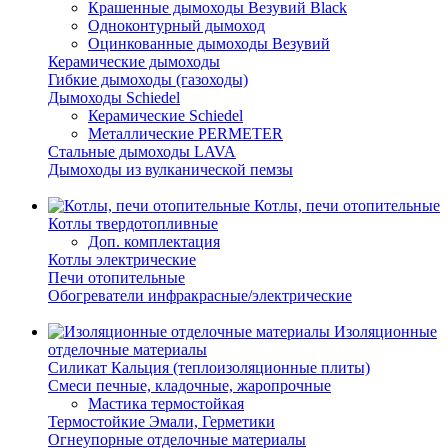
Крашенные дымоходы Везувий Black
Одноконтурный дымоход
Оцинкованные дымоходы Везувий
Керамические дымоходы
Гибкие дымоходы (газоходы)
Дымоходы Schiedel
Керамические Schiedel
Металлические PERMETER
Стальные дымоходы LAVA
Дымоходы из вулканической пемзы
Котлы, печи отопительные
Котлы твердотопливные
Доп. комплектация
Котлы электрические
Печи отопительные
Обогреватели инфракрасные/электрические
Изоляционные
отделочные материалы
Силикат Кальция (теплоизоляционные плиты)
Смеси печные, кладочные, жаропрочные
Мастика термостойкая
Термостойкие Эмали, Герметики
Огнеупорные отделочные материалы