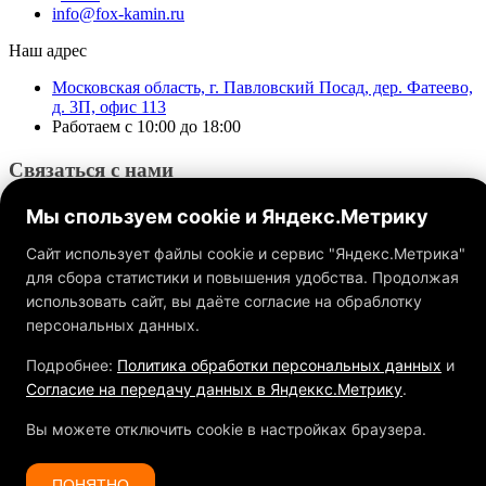
info@fox-kamin.ru
Наш адрес
Московская область, г. Павловский Посад, дер. Фатеево,
д. 3П, офис 113
Работаем с 10:00 до 18:00
Связаться с нами
Мы спользуем cookie и Яндекс.Метрику
Сайт использует файлы cookie и сервис "Яндекс.Метрика"
для сбора статистики и повышения удобства. Продолжая
использовать сайт, вы даёте согласие на обраблотку
Обращаем ваше внимание на то, что данный интернет-сайт, а
также вся информация о товарах и ценах, предоставленная на
персональных данных.
нём, носит исключительно информационный характер и ни
при каких условиях не является публичной офертой,
Подробнее:
Политика обработки персональных данных
и
определяемой положениями Статьи 437 ГК РФ.
Согласие на передачу данных в Яндеккс.Метрику
.
Вы можете отключить cookie в настройках браузера.
ПОНЯТНО