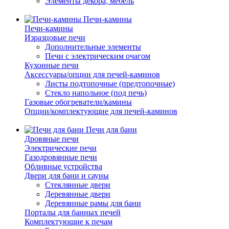
Элементы декора, мебель
Печи-камины
Печи-камины
Изразцовые печи
Дополнительные элементы
Печи с электрическим очагом
Кухонные печи
Аксессуары/опции для печей-каминов
Листы подтопочные (предтопочные)
Стекло напольное (под печь)
Газовые обогреватели/камины
Опции/комплектующие для печей-каминов
Печи для бани
Дровяные печи
Электрические печи
Газодровянные печи
Обливные устройства
Двери для бани и сауны
Стеклянные двери
Деревянные двери
Деревянные рамы для бани
Порталы для банных печей
Комплектующие к печам