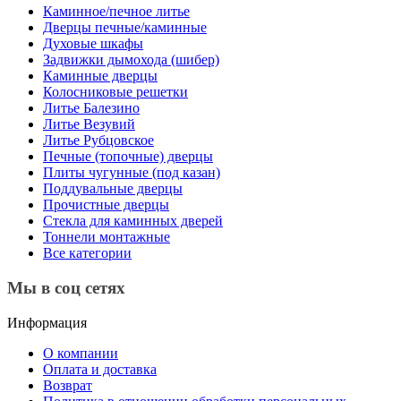
Каминное/печное литье
Дверцы печные/каминные
Духовые шкафы
Задвижки дымохода (шибер)
Каминные дверцы
Колосниковые решетки
Литье Балезино
Литье Везувий
Литье Рубцовское
Печные (топочные) дверцы
Плиты чугунные (под казан)
Поддувальные дверцы
Прочистные дверцы
Стекла для каминных дверей
Тоннели монтажные
Все категории
Мы в соц сетях
Информация
О компании
Оплата и доставка
Возврат