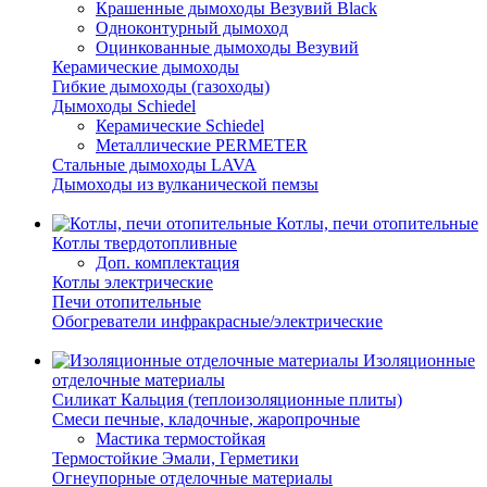
Крашенные дымоходы Везувий Black
Одноконтурный дымоход
Оцинкованные дымоходы Везувий
Керамические дымоходы
Гибкие дымоходы (газоходы)
Дымоходы Schiedel
Керамические Schiedel
Металлические PERMETER
Стальные дымоходы LAVA
Дымоходы из вулканической пемзы
Котлы, печи отопительные
Котлы твердотопливные
Доп. комплектация
Котлы электрические
Печи отопительные
Обогреватели инфракрасные/электрические
Изоляционные
отделочные материалы
Силикат Кальция (теплоизоляционные плиты)
Смеси печные, кладочные, жаропрочные
Мастика термостойкая
Термостойкие Эмали, Герметики
Огнеупорные отделочные материалы