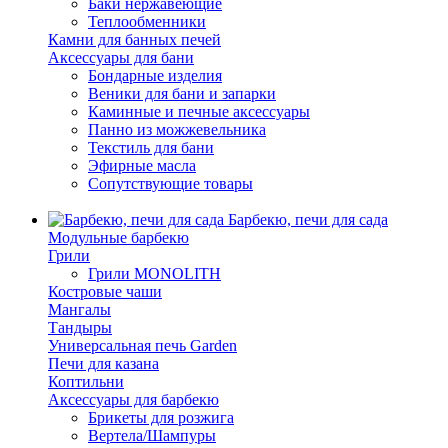
Баки нержавеющие
Теплообменники
Камни для банных печей
Аксессуары для бани
Бондарные изделия
Веники для бани и запарки
Каминные и печные аксессуары
Панно из можжевельника
Текстиль для бани
Эфирные масла
Сопутствующие товары
Барбекю, печи для сада
Модульные барбекю
Грили
Грили MONOLITH
Костровые чаши
Мангалы
Тандыры
Универсальная печь Garden
Печи для казана
Коптильни
Аксессуары для барбекю
Брикеты для розжига
Вертела/Шампуры