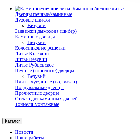
Каминное/печное литье
Дверцы печные/каминные
Духовые шкафы
Везувий
Задвижки дымохода (шибер)
Каминные дверцы
Везувий
Колосниковые решетки
Литье Балезино
Литье Везувий
Литье Рубцовское
Печные (топочные) дверцы
Везувий
Плиты чугунные (под казан)
Поддувальные дверцы
Прочистные дверцы
Стекла для каминных дверей
Тоннели монтажные
Каталог
Новости
Наши работы