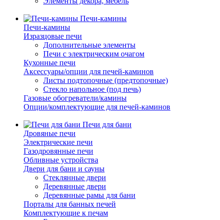
Элементы декора, мебель
Печи-камины
Печи-камины
Изразцовые печи
Дополнительные элементы
Печи с электрическим очагом
Кухонные печи
Аксессуары/опции для печей-каминов
Листы подтопочные (предтопочные)
Стекло напольное (под печь)
Газовые обогреватели/камины
Опции/комплектующие для печей-каминов
Печи для бани
Дровяные печи
Электрические печи
Газодровянные печи
Обливные устройства
Двери для бани и сауны
Стеклянные двери
Деревянные двери
Деревянные рамы для бани
Порталы для банных печей
Комплектующие к печам