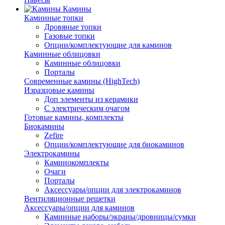
Камины
Каминные топки
Дровяные топки
Газовые топки
Опции/комплектующие для каминов
Каминные облицовки
Каминные облицовки
Порталы
Современные камины (HighTech)
Изразцовые камины
Доп элементы из керамики
С электрическим очагом
Готовые камины, комплекты
Биокамины
Zefire
Опции/комплектующие для биокаминов
Электрокамины
Каминокомплекты
Очаги
Порталы
Аксессуары/опции для электрокаминов
Вентиляционные решетки
Аксессуары/опции для каминов
Каминные наборы/экраны/дровницы/сумки