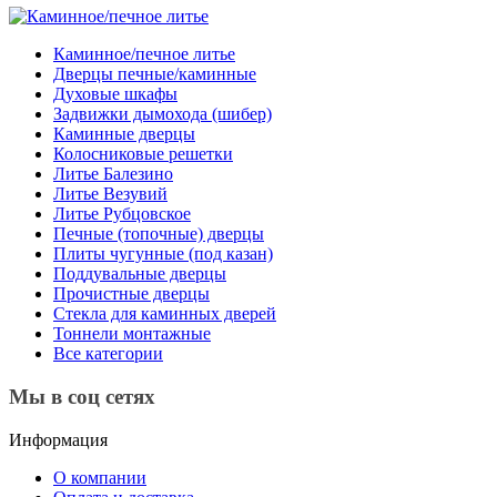
Каминное/печное литье
Дверцы печные/каминные
Духовые шкафы
Задвижки дымохода (шибер)
Каминные дверцы
Колосниковые решетки
Литье Балезино
Литье Везувий
Литье Рубцовское
Печные (топочные) дверцы
Плиты чугунные (под казан)
Поддувальные дверцы
Прочистные дверцы
Стекла для каминных дверей
Тоннели монтажные
Все категории
Мы в соц сетях
Информация
О компании