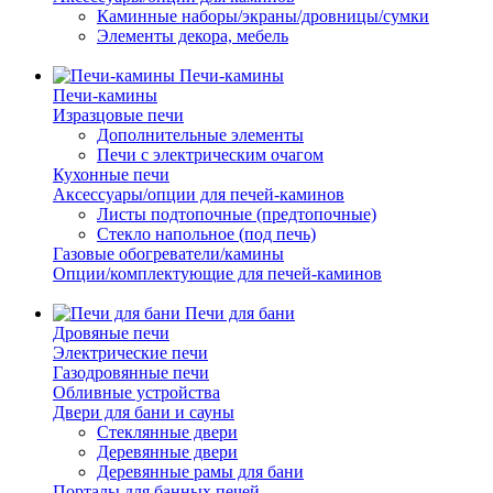
Каминные наборы/экраны/дровницы/сумки
Элементы декора, мебель
Печи-камины
Печи-камины
Изразцовые печи
Дополнительные элементы
Печи с электрическим очагом
Кухонные печи
Аксессуары/опции для печей-каминов
Листы подтопочные (предтопочные)
Стекло напольное (под печь)
Газовые обогреватели/камины
Опции/комплектующие для печей-каминов
Печи для бани
Дровяные печи
Электрические печи
Газодровянные печи
Обливные устройства
Двери для бани и сауны
Стеклянные двери
Деревянные двери
Деревянные рамы для бани
Порталы для банных печей