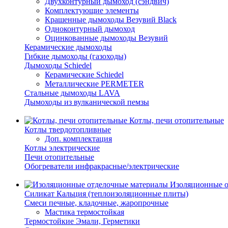
Двухконтурный дымоход (сэндвич)
Комплектующие элементы
Крашенные дымоходы Везувий Black
Одноконтурный дымоход
Оцинкованные дымоходы Везувий
Керамические дымоходы
Гибкие дымоходы (газоходы)
Дымоходы Schiedel
Керамические Schiedel
Металлические PERMETER
Стальные дымоходы LAVA
Дымоходы из вулканической пемзы
Котлы, печи отопительные
Котлы твердотопливные
Доп. комплектация
Котлы электрические
Печи отопительные
Обогреватели инфракрасные/электрические
Изоляционные о
Силикат Кальция (теплоизоляционные плиты)
Смеси печные, кладочные, жаропрочные
Мастика термостойкая
Термостойкие Эмали, Герметики