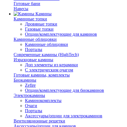
Готовые бани
Навесы
Камины
Каминные топки
Дровяные топки
Газовые топки
Опции/комплектующие для каминов
Каминные облицовки
Каминные облицовки
Порталы
Современные камины (HighTech)
Изразцовые камины
Доп элементы из керамики
С электрическим очагом
Готовые камины, комплекты
Биокамины
Zefire
Опции/комплектующие для биокаминов
Электрокамины
Каминокомплекты
Очаги
Порталы
Аксессуары/опции для электрокаминов
Вентиляционные решетки
Аксессуары/опции для каминов