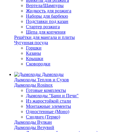
Брикеты для розжига
Вертела/Шампуры
Жидкость для розжига
Наборы для барбекю
Подставки под казан
Стартер розжига
Щепа для копчения
Решётки для мангала и плиты
Чугунная посуда
Горшки
Казаны
Крышки
Сковородки
Дымоходы
Дымоходы Теплов и Сухов
Дымоходы Rosinox
Готовые комплекты
Дымоходы "Бани и Печи"
Из жаростойкой стали
Монтажные элементы
Одностенные (Моно)
Сэндвич (Термо)
Дымоходы Вулкан
Дымоходы Везувий