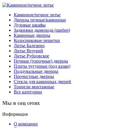
Каминное/печное литье
Дверцы печные/каминные
Духовые шкафы
Задвижки дымохода (шибер)
Каминные дверцы
Колосниковые решетки
Литье Балезино
Литье Везувий
Литье Рубцовское
Печные (топочные) дверцы
Плиты чугунные (под казан)
Поддувальные дверцы
Прочистные дверцы
Стекла для каминных дверей
Тоннели монтажные
Все категории
Мы в соц сетях
Информация
О компании