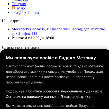
Telegram
Макс
info@fox-kamin.ru
Наш адрес
Московская область, г. Павловский Посад, дер. Фатеево,
д. 3П, офис 113
Работаем с 10:00 до 18:00
Связаться с нами
Мы спользуем cookie и Яндекс.Метрику
Сайт использует файлы cookie и сервис "Яндекс.Метрика"
для сбора статистики и повышения удобства. Продолжая
использовать сайт, вы даёте согласие на обраблотку
Обращаем ваше внимание на то, что данный интернет-сайт, а
также вся информация о товарах и ценах, предоставленная на
персональных данных.
нём, носит исключительно информационный характер и ни
при каких условиях не является публичной офертой,
Подробнее:
Политика обработки персональных данных
и
определяемой положениями Статьи 437 ГК РФ.
Согласие на передачу данных в Яндеккс.Метрику
.
Вы можете отключить cookie в настройках браузера.