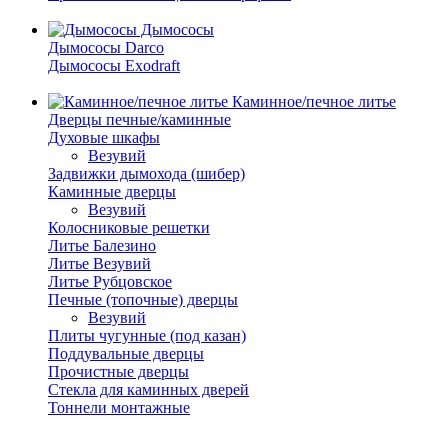
Дымососы
Дымососы Darco
Дымососы Exodraft
Каминное/печное литье
Дверцы печные/каминные
Духовые шкафы
Везувий
Задвижки дымохода (шибер)
Каминные дверцы
Везувий
Колосниковые решетки
Литье Балезино
Литье Везувий
Литье Рубцовское
Печные (топочные) дверцы
Везувий
Плиты чугунные (под казан)
Поддувальные дверцы
Прочистные дверцы
Стекла для каминных дверей
Тоннели монтажные