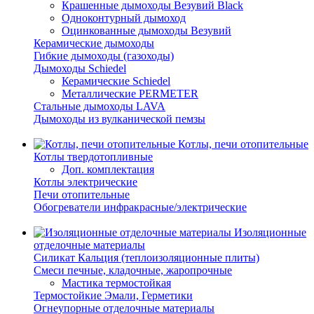
Крашенные дымоходы Везувий Black
Одноконтурный дымоход
Оцинкованные дымоходы Везувий
Керамические дымоходы
Гибкие дымоходы (газоходы)
Дымоходы Schiedel
Керамические Schiedel
Металлические PERMETER
Стальные дымоходы LAVA
Дымоходы из вулканической пемзы
Котлы, печи отопительные
Котлы твердотопливные
Доп. комплектация
Котлы электрические
Печи отопительные
Обогреватели инфракрасные/электрические
Изоляционные
отделочные материалы
Силикат Кальция (теплоизоляционные плиты)
Смеси печные, кладочные, жаропрочные
Мастика термостойкая
Термостойкие Эмали, Герметики
Огнеупорные отделочные материалы