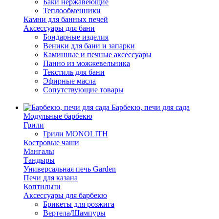
Баки нержавеющие
Теплообменники
Камни для банных печей
Аксессуары для бани
Бондарные изделия
Веники для бани и запарки
Каминные и печные аксессуары
Панно из можжевельника
Текстиль для бани
Эфирные масла
Сопутствующие товары
Барбекю, печи для сада
Модульные барбекю
Грили
Грили MONOLITH
Костровые чаши
Мангалы
Тандыры
Универсальная печь Garden
Печи для казана
Коптильни
Аксессуары для барбекю
Брикеты для розжига
Вертела/Шампуры