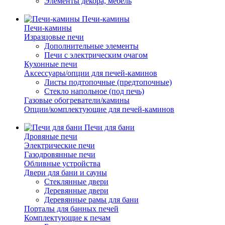
Элементы декора, мебель
Печи-камины
Печи-камины
Изразцовые печи
Дополнительные элементы
Печи с электрическим очагом
Кухонные печи
Аксессуары/опции для печей-каминов
Листы подтопочные (предтопочные)
Стекло напольное (под печь)
Газовые обогреватели/камины
Опции/комплектующие для печей-каминов
Печи для бани
Дровяные печи
Электрические печи
Газодровянные печи
Обливные устройства
Двери для бани и сауны
Стеклянные двери
Деревянные двери
Деревянные рамы для бани
Порталы для банных печей
Комплектующие к печам