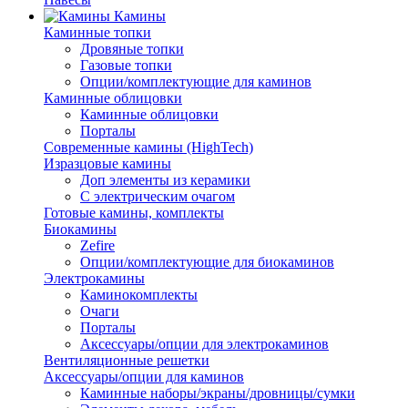
Камины
Каминные топки
Дровяные топки
Газовые топки
Опции/комплектующие для каминов
Каминные облицовки
Каминные облицовки
Порталы
Современные камины (HighTech)
Изразцовые камины
Доп элементы из керамики
С электрическим очагом
Готовые камины, комплекты
Биокамины
Zefire
Опции/комплектующие для биокаминов
Электрокамины
Каминокомплекты
Очаги
Порталы
Аксессуары/опции для электрокаминов
Вентиляционные решетки
Аксессуары/опции для каминов
Каминные наборы/экраны/дровницы/сумки