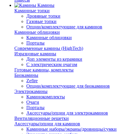
Камины
Каминные топки
Дровяные топки
Газовые топки
Опции/комплектующие для каминов
Каминные облицовки
Каминные облицовки
Порталы
Современные камины (HighTech)
Изразцовые камины
Доп элементы из керамики
С электрическим очагом
Готовые камины, комплекты
Биокамины
Zefire
Опции/комплектующие для биокаминов
Электрокамины
Каминокомплекты
Очаги
Порталы
Аксессуары/опции для электрокаминов
Вентиляционные решетки
Аксессуары/опции для каминов
Каминные наборы/экраны/дровницы/сумки