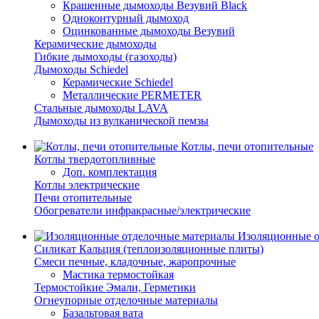
Крашенные дымоходы Везувий Black
Одноконтурный дымоход
Оцинкованные дымоходы Везувий
Керамические дымоходы
Гибкие дымоходы (газоходы)
Дымоходы Schiedel
Керамические Schiedel
Металлические PERMETER
Стальные дымоходы LAVA
Дымоходы из вулканической пемзы
Котлы, печи отопительные
Котлы твердотопливные
Доп. комплектация
Котлы электрические
Печи отопительные
Обогреватели инфракрасные/электрические
Изоляционные о
Силикат Кальция (теплоизоляционные плиты)
Смеси печные, кладочные, жаропрочные
Мастика термостойкая
Термостойкие Эмали, Герметики
Огнеупорные отделочные материалы
Базальтовая вата