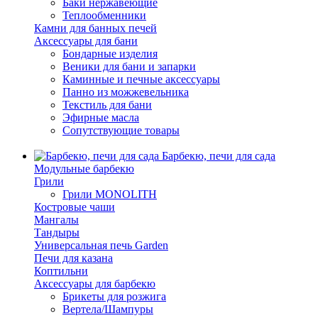
Баки нержавеющие
Теплообменники
Камни для банных печей
Аксессуары для бани
Бондарные изделия
Веники для бани и запарки
Каминные и печные аксессуары
Панно из можжевельника
Текстиль для бани
Эфирные масла
Сопутствующие товары
Барбекю, печи для сада
Модульные барбекю
Грили
Грили MONOLITH
Костровые чаши
Мангалы
Тандыры
Универсальная печь Garden
Печи для казана
Коптильни
Аксессуары для барбекю
Брикеты для розжига
Вертела/Шампуры