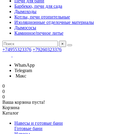
Печи для бани
Барбекю, печи для сада
Дымоходы
Котлы, печи отопительные
Изоляционные отделочные материалы
Дымососы
Каминное/печное литье
×
+74955323376
+79260323376
WhatsApp
Telegram
Макс
0
0
0
Ваша корзина пуста!
Корзина
Каталог
Навесы и готовые бани
Готовые бани
Навесы