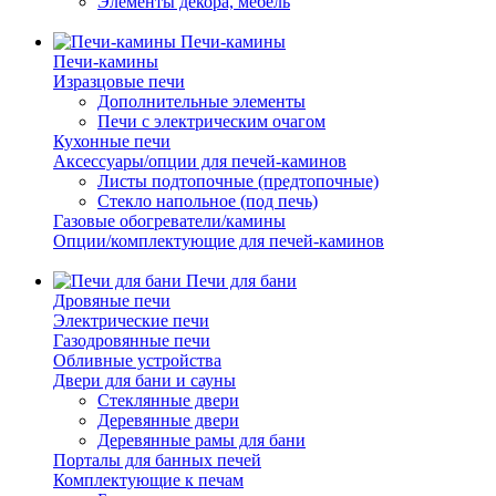
Элементы декора, мебель
Печи-камины
Печи-камины
Изразцовые печи
Дополнительные элементы
Печи с электрическим очагом
Кухонные печи
Аксессуары/опции для печей-каминов
Листы подтопочные (предтопочные)
Стекло напольное (под печь)
Газовые обогреватели/камины
Опции/комплектующие для печей-каминов
Печи для бани
Дровяные печи
Электрические печи
Газодровянные печи
Обливные устройства
Двери для бани и сауны
Стеклянные двери
Деревянные двери
Деревянные рамы для бани
Порталы для банных печей
Комплектующие к печам