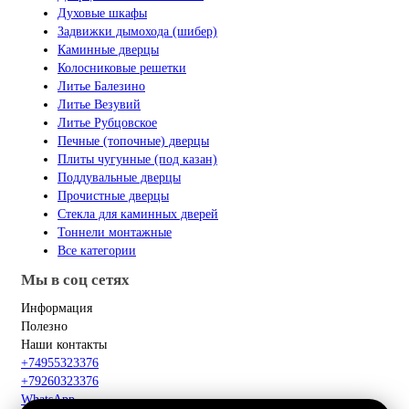
Духовые шкафы
Задвижки дымохода (шибер)
Каминные дверцы
Колосниковые решетки
Литье Балезино
Литье Везувий
Литье Рубцовское
Печные (топочные) дверцы
Плиты чугунные (под казан)
Поддувальные дверцы
Прочистные дверцы
Стекла для каминных дверей
Тоннели монтажные
Все категории
Мы в соц сетях
Информация
Полезно
Наши контакты
+74955323376
+79260323376
WhatsApp