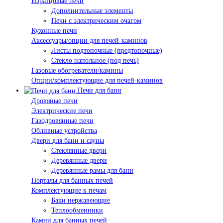
Изразцовые печи
Дополнительные элементы
Печи с электрическим очагом
Кухонные печи
Аксессуары/опции для печей-каминов
Листы подтопочные (предтопочные)
Стекло напольное (под печь)
Газовые обогреватели/камины
Опции/комплектующие для печей-каминов
Печи для бани
Дровяные печи
Электрические печи
Газодровянные печи
Обливные устройства
Двери для бани и сауны
Стеклянные двери
Деревянные двери
Деревянные рамы для бани
Порталы для банных печей
Комплектующие к печам
Баки нержавеющие
Теплообменники
Камни для банных печей