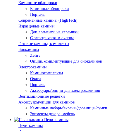
Каминные облицовки
Каминные облицовки
Порталы
Современные камины (HighTech)
Изразцовые камины
Доп элементы из керамики
С электрическим очагом
Готовые камины, комплекты
Биокамины
Zefire
Опции/комплектующие для биокаминов
Электрокамины
Каминокомплекты
Очаги
Порталы
Аксессуары/опции для электрокаминов
Вентиляционные решетки
Аксессуары/опции для каминов
Каминные наборы/экраны/дровницы/сумки
Элементы декора, мебель
Печи-камины
Печи-камины