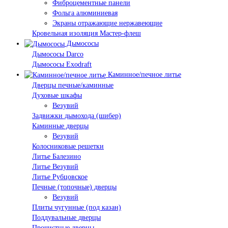
Фиброцементные панели
Фольга алюминиевая
Экраны отражающие нержавеющие
Кровельная изоляция Мастер-флеш
Дымососы
Дымососы Darco
Дымососы Exodraft
Каминное/печное литье
Дверцы печные/каминные
Духовые шкафы
Везувий
Задвижки дымохода (шибер)
Каминные дверцы
Везувий
Колосниковые решетки
Литье Балезино
Литье Везувий
Литье Рубцовское
Печные (топочные) дверцы
Везувий
Плиты чугунные (под казан)
Поддувальные дверцы
Прочистные дверцы