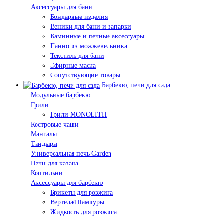
Аксессуары для бани
Бондарные изделия
Веники для бани и запарки
Каминные и печные аксессуары
Панно из можжевельника
Текстиль для бани
Эфирные масла
Сопутствующие товары
Барбекю, печи для сада
Модульные барбекю
Грили
Грили MONOLITH
Костровые чаши
Мангалы
Тандыры
Универсальная печь Garden
Печи для казана
Коптильни
Аксессуары для барбекю
Брикеты для розжига
Вертела/Шампуры
Жидкость для розжига