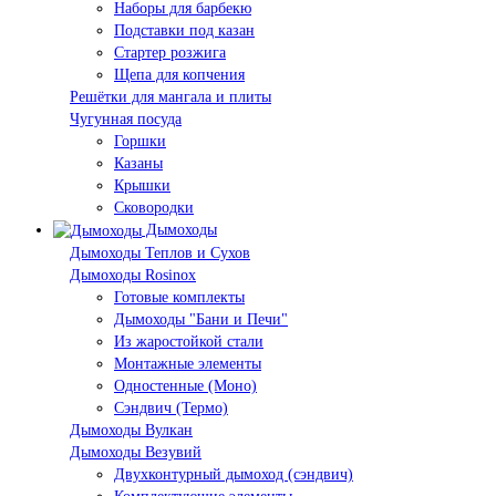
Наборы для барбекю
Подставки под казан
Стартер розжига
Щепа для копчения
Решётки для мангала и плиты
Чугунная посуда
Горшки
Казаны
Крышки
Сковородки
Дымоходы
Дымоходы Теплов и Сухов
Дымоходы Rosinox
Готовые комплекты
Дымоходы "Бани и Печи"
Из жаростойкой стали
Монтажные элементы
Одностенные (Моно)
Сэндвич (Термо)
Дымоходы Вулкан
Дымоходы Везувий
Двухконтурный дымоход (сэндвич)