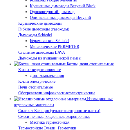
Комплектующие элементы
Крашенные дымоходы Везувий Black
Одноконтурный дымоход
Оцинкованные дымоходы Везувий
Керамические дымоходы
Гибкие дымоходы (газоходы)
Дымоходы Schiedel
Керамические Schiedel
Металлические PERMETER
Стальные дымоходы LAVA
Дымоходы из вулканической пемзы
Котлы, печи отопительные
Котлы твердотопливные
Доп. комплектация
Котлы электрические
Печи отопительные
Обогреватели инфракрасные/электрические
Изоляционные
отделочные материалы
Силикат Кальция (теплоизоляционные плиты)
Смеси печные, кладочные, жаропрочные
Мастика термостойкая
Термостойкие Эмали, Герметики