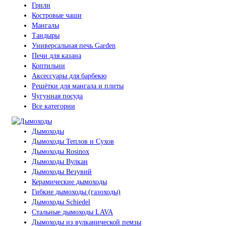
Грили
Костровые чаши
Мангалы
Тандыры
Универсальная печь Garden
Печи для казана
Коптильни
Аксессуары для барбекю
Решётки для мангала и плиты
Чугунная посуда
Все категории
Дымоходы
Дымоходы Теплов и Сухов
Дымоходы Rosinox
Дымоходы Вулкан
Дымоходы Везувий
Керамические дымоходы
Гибкие дымоходы (газоходы)
Дымоходы Schiedel
Стальные дымоходы LAVA
Дымоходы из вулканической пемзы