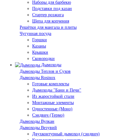
Наборы для барбекю
Подставки под казан
Стартер розжига
Щепа для копчения
Решётки для мангала и плиты
Чугунная посуда
Горшки
Казаны
Крышки
Сковородки
Дымоходы
Дымоходы Теплов и Сухов
Дымоходы Rosinox
Готовые комплекты
Дымоходы "Бани и Печи"
Из жаростойкой стали
Монтажные элементы
Одностенные (Моно)
Сэндвич (Термо)
Дымоходы Вулкан
Дымоходы Везувий
Двухконтурный дымоход (сэндвич)