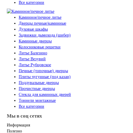
Все категории
Каминное/печное литье
Дверцы печные/каминные
Духовые шкафы
Задвижки дымохода (шибер)
Каминные дверцы
Колосниковые решетки
Литье Балезино
Литье Везувий
Литье Рубцовское
Печные (топочные) дверцы
Плиты чугунные (под казан)
Поддувальные дверцы
Прочистные дверцы
Стекла для каминных дверей
Тоннели монтажные
Все категории
Мы в соц сетях
Информация
Полезно