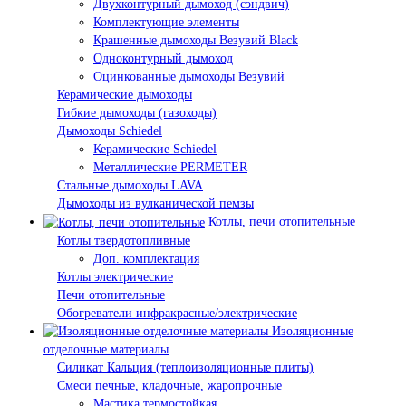
Двухконтурный дымоход (сэндвич)
Комплектующие элементы
Крашенные дымоходы Везувий Black
Одноконтурный дымоход
Оцинкованные дымоходы Везувий
Керамические дымоходы
Гибкие дымоходы (газоходы)
Дымоходы Schiedel
Керамические Schiedel
Металлические PERMETER
Стальные дымоходы LAVA
Дымоходы из вулканической пемзы
Котлы, печи отопительные
Котлы твердотопливные
Доп. комплектация
Котлы электрические
Печи отопительные
Обогреватели инфракрасные/электрические
Изоляционные
отделочные материалы
Силикат Кальция (теплоизоляционные плиты)
Смеси печные, кладочные, жаропрочные
Мастика термостойкая