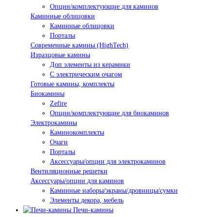
Опции/комплектующие для каминов
Каминные облицовки
Каминные облицовки
Порталы
Современные камины (HighTech)
Изразцовые камины
Доп элементы из керамики
С электрическим очагом
Готовые камины, комплекты
Биокамины
Zefire
Опции/комплектующие для биокаминов
Электрокамины
Каминокомплекты
Очаги
Порталы
Аксессуары/опции для электрокаминов
Вентиляционные решетки
Аксессуары/опции для каминов
Каминные наборы/экраны/дровницы/сумки
Элементы декора, мебель
Печи-камины