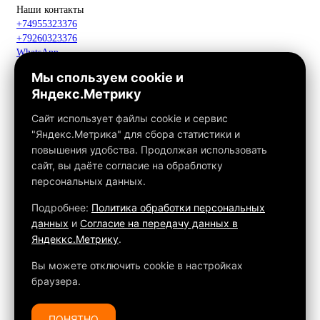
Наши контакты
+74955323376
+79260323376
WhatsApp
Telegram
Мы спользуем cookie и
Макс
Яндекс.Метрику
info@fox-kamin.ru
Наш адрес
Сайт использует файлы cookie и сервис
Московская область, г. Павловский Посад, дер. Фатеево, д. 3П,
"Яндекс.Метрика" для сбора статистики и
офис 113
повышения удобства. Продолжая использовать
Работаем с 10:00 до 18:00
сайт, вы даёте согласие на обраблотку
персональных данных.
Связаться с нами
Подробнее:
Политика обработки персональных
данных
и
Согласие на передачу данных в
Яндеккс.Метрику
.
Обращаем ваше внимание на то, что данный интернет-сайт, а
также вся информация о товарах и ценах, предоставленная на
Вы можете отключить cookie в настройках
нём, носит исключительно информационный характер и ни при
браузера.
каких условиях не является публичной офертой, определяемой
положениями Статьи 437 ГК РФ.
ПОНЯТНО