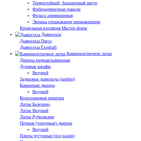
Термостойкий, базальтовый шнур
Фиброцементные панели
Фольга алюминиевая
Экраны отражающие нержавеющие
Кровельная изоляция Мастер-флеш
Дымососы
Дымососы Darco
Дымососы Exodraft
Каминное/печное литье
Дверцы печные/каминные
Духовые шкафы
Везувий
Задвижки дымохода (шибер)
Каминные дверцы
Везувий
Колосниковые решетки
Литье Балезино
Литье Везувий
Литье Рубцовское
Печные (топочные) дверцы
Везувий
Плиты чугунные (под казан)