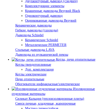
Двухконтурный дымоход (сэндвич)
Комплектующие элементы
Крашенные дымоходы Везувий Black
Одноконтурный дымоход
Оцинкованные дымоходы Везувий
Керамические дымоходы
Гибкие дымоходы (газоходы)
Дымоходы Schiedel
Керамические Schiedel
Металлические PERMETER
Стальные дымоходы LAVA
Дымоходы из вулканической пемзы
Котлы, печи отопительные
Котлы твердотопливные
Доп. комплектация
Котлы электрические
Печи отопительные
Обогреватели инфракрасные/электрические
Изоляционные
отделочные материалы
Силикат Кальция (теплоизоляционные плиты)
Смеси печные, кладочные, жаропрочные
Мастика термостойкая