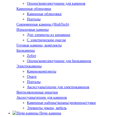
Опции/комплектующие для каминов
Каминные облицовки
Каминные облицовки
Порталы
Современные камины (HighTech)
Изразцовые камины
Доп элементы из керамики
С электрическим очагом
Готовые камины, комплекты
Биокамины
Zefire
Опции/комплектующие для биокаминов
Электрокамины
Каминокомплекты
Очаги
Порталы
Аксессуары/опции для электрокаминов
Вентиляционные решетки
Аксессуары/опции для каминов
Каминные наборы/экраны/дровницы/сумки
Элементы декора, мебель
Печи-камины