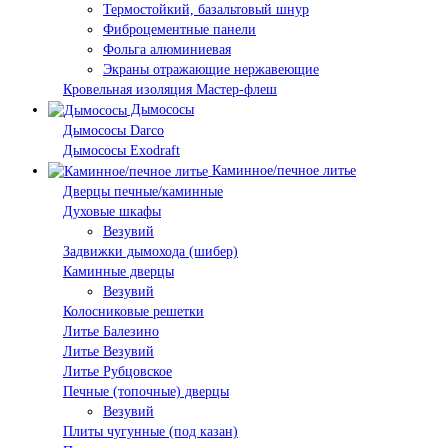
Термостойкий, базальтовый шнур
Фиброцементные панели
Фольга алюминиевая
Экраны отражающие нержавеющие
Кровельная изоляция Мастер-флеш
Дымососы
Дымососы Darco
Дымососы Exodraft
Каминное/печное литье
Дверцы печные/каминные
Духовые шкафы
Везувий
Задвижки дымохода (шибер)
Каминные дверцы
Везувий
Колосниковые решетки
Литье Балезино
Литье Везувий
Литье Рубцовское
Печные (топочные) дверцы
Везувий
Плиты чугунные (под казан)