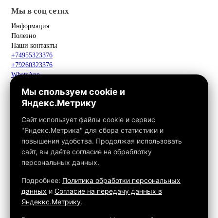
Мы в соц сетях
Информация
Полезно
Наши контакты
+74955323376
+79260323376
WhatsApp
Telegram
Мы спользуем cookie и
Макс
Яндекс.Метрику
info@fox-kamin.ru
Наш адрес
Сайт использует файлы cookie и сервис
Московская область, г. Павловский Посад, дер. Фатеево, д. 3П,
"Яндекс.Метрика" для сбора статистики и
офис 113
повышения удобства. Продолжая использовать
Работаем с 10:00 до 18:00
сайт, вы даёте согласие на обраблотку
персональных данных.
Связаться с нами
Подробнее:
Политика обработки персональных
данных
и
Согласие на передачу данных в
Яндеккс.Метрику
.
Обращаем ваше внимание на то, что данный интернет-сайт, а
также вся информация о товарах и ценах, предоставленная на