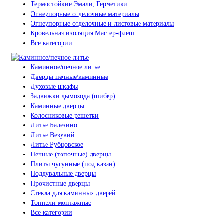
Термостойкие Эмали, Герметики
Огнеупорные отделочные материалы
Огнеупорные отделочные и листовые материалы
Кровельная изоляция Мастер-флеш
Все категории
Каминное/печное литье
Дверцы печные/каминные
Духовые шкафы
Задвижки дымохода (шибер)
Каминные дверцы
Колосниковые решетки
Литье Балезино
Литье Везувий
Литье Рубцовское
Печные (топочные) дверцы
Плиты чугунные (под казан)
Поддувальные дверцы
Прочистные дверцы
Стекла для каминных дверей
Тоннели монтажные
Все категории