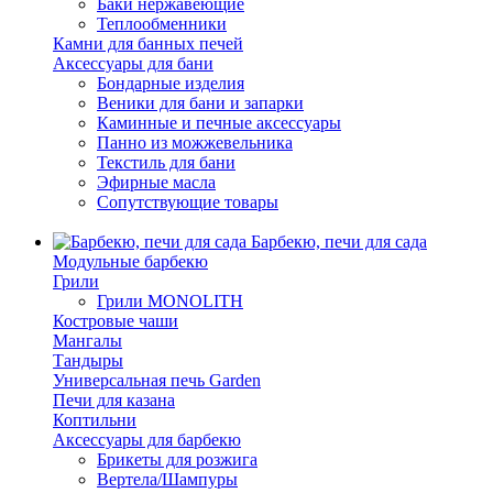
Баки нержавеющие
Теплообменники
Камни для банных печей
Аксессуары для бани
Бондарные изделия
Веники для бани и запарки
Каминные и печные аксессуары
Панно из можжевельника
Текстиль для бани
Эфирные масла
Сопутствующие товары
Барбекю, печи для сада
Модульные барбекю
Грили
Грили MONOLITH
Костровые чаши
Мангалы
Тандыры
Универсальная печь Garden
Печи для казана
Коптильни
Аксессуары для барбекю
Брикеты для розжига
Вертела/Шампуры