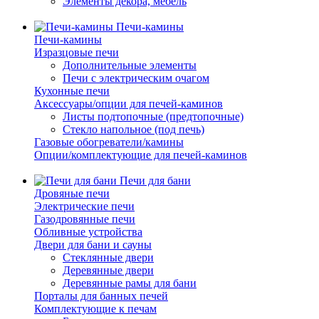
Элементы декора, мебель
Печи-камины
Печи-камины
Изразцовые печи
Дополнительные элементы
Печи с электрическим очагом
Кухонные печи
Аксессуары/опции для печей-каминов
Листы подтопочные (предтопочные)
Стекло напольное (под печь)
Газовые обогреватели/камины
Опции/комплектующие для печей-каминов
Печи для бани
Дровяные печи
Электрические печи
Газодровянные печи
Обливные устройства
Двери для бани и сауны
Стеклянные двери
Деревянные двери
Деревянные рамы для бани
Порталы для банных печей
Комплектующие к печам