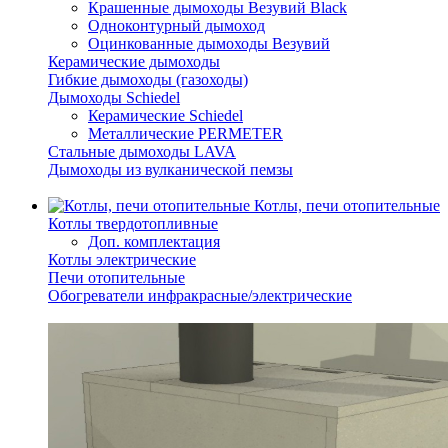
Крашенные дымоходы Везувий Black
Одноконтурный дымоход
Оцинкованные дымоходы Везувий
Керамические дымоходы
Гибкие дымоходы (газоходы)
Дымоходы Schiedel
Керамические Schiedel
Металлические PERMETER
Стальные дымоходы LAVA
Дымоходы из вулканической пемзы
Котлы, печи отопительные
Котлы твердотопливные
Доп. комплектация
Котлы электрические
Печи отопительные
Обогреватели инфракрасные/электрические