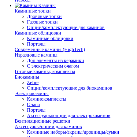
Камины
Каминные топки
Дровяные топки
Газовые топки
Опции/комплектующие для каминов
Каминные облицовки
Каминные облицовки
Порталы
Современные камины (HighTech)
Изразцовые камины
Доп элементы из керамики
С электрическим очагом
Готовые камины, комплекты
Биокамины
Zefire
Опции/комплектующие для биокаминов
Электрокамины
Каминокомплекты
Очаги
Порталы
Аксессуары/опции для электрокаминов
Вентиляционные решетки
Аксессуары/опции для каминов
Каминные наборы/экраны/дровницы/сумки