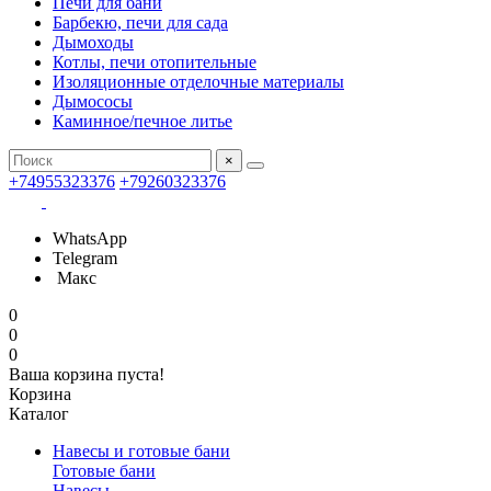
Печи для бани
Барбекю, печи для сада
Дымоходы
Котлы, печи отопительные
Изоляционные отделочные материалы
Дымососы
Каминное/печное литье
×
+74955323376
+79260323376
WhatsApp
Telegram
Макс
0
0
0
Ваша корзина пуста!
Корзина
Каталог
Навесы и готовые бани
Готовые бани
Навесы