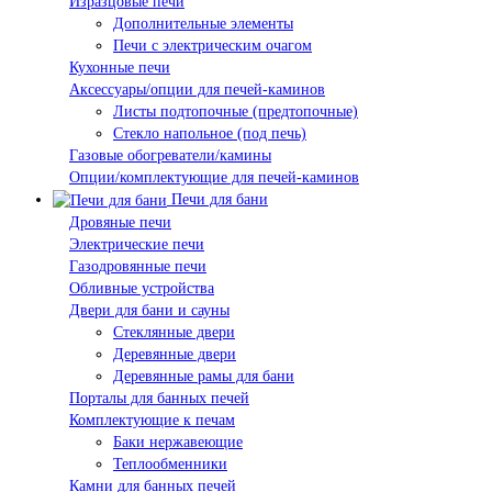
Изразцовые печи
Дополнительные элементы
Печи с электрическим очагом
Кухонные печи
Аксессуары/опции для печей-каминов
Листы подтопочные (предтопочные)
Стекло напольное (под печь)
Газовые обогреватели/камины
Опции/комплектующие для печей-каминов
Печи для бани
Дровяные печи
Электрические печи
Газодровянные печи
Обливные устройства
Двери для бани и сауны
Стеклянные двери
Деревянные двери
Деревянные рамы для бани
Порталы для банных печей
Комплектующие к печам
Баки нержавеющие
Теплообменники
Камни для банных печей