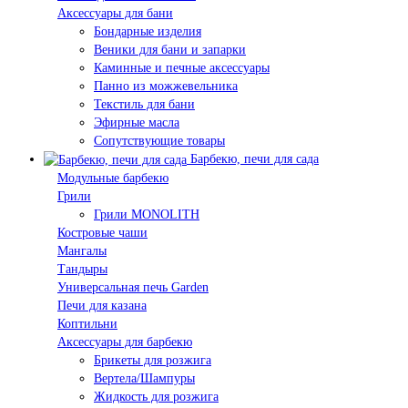
Аксессуары для бани
Бондарные изделия
Веники для бани и запарки
Каминные и печные аксессуары
Панно из можжевельника
Текстиль для бани
Эфирные масла
Сопутствующие товары
Барбекю, печи для сада
Модульные барбекю
Грили
Грили MONOLITH
Костровые чаши
Мангалы
Тандыры
Универсальная печь Garden
Печи для казана
Коптильни
Аксессуары для барбекю
Брикеты для розжига
Вертела/Шампуры
Жидкость для розжига