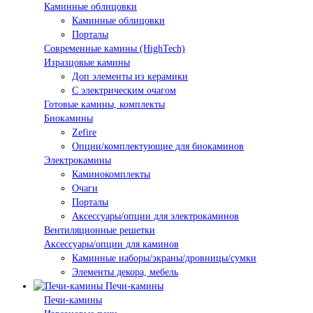
Каминные облицовки
Каминные облицовки
Порталы
Современные камины (HighTech)
Изразцовые камины
Доп элементы из керамики
С электрическим очагом
Готовые камины, комплекты
Биокамины
Zefire
Опции/комплектующие для биокаминов
Электрокамины
Каминокомплекты
Очаги
Порталы
Аксессуары/опции для электрокаминов
Вентиляционные решетки
Аксессуары/опции для каминов
Каминные наборы/экраны/дровницы/сумки
Элементы декора, мебель
Печи-камины
Печи-камины