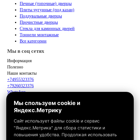
Печные (топочные) дверцы
Плиты чугунные (под казан)
Поддувальные дверцы
Прочистные дверцы
Стекла для каминных дверей
Тоннели монтажные
Все категории
Мы в соц сетях
Информация
Полезно
Наши контакты
+74955323376
+79260323376
WhatsApp
Telegram
Мы спользуем cookie и
Макс
Яндекс.Метрику
info@fox-kamin.ru
Наш адрес
Сайт использует файлы cookie и сервис
Московская область, г. Павловский Посад, дер. Фатеево, д. 3П,
"Яндекс.Метрика" для сбора статистики и
офис 113
повышения удобства. Продолжая использовать
Работаем с 10:00 до 18:00