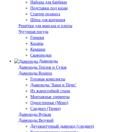
Наборы для барбекю
Подставки под казан
Стартер розжига
Щепа для копчения
Решётки для мангала и плиты
Чугунная посуда
Горшки
Казаны
Крышки
Сковородки
Дымоходы
Дымоходы Теплов и Сухов
Дымоходы Rosinox
Готовые комплекты
Дымоходы "Бани и Печи"
Из жаростойкой стали
Монтажные элементы
Одностенные (Моно)
Сэндвич (Термо)
Дымоходы Вулкан
Дымоходы Везувий
Двухконтурный дымоход (сэндвич)