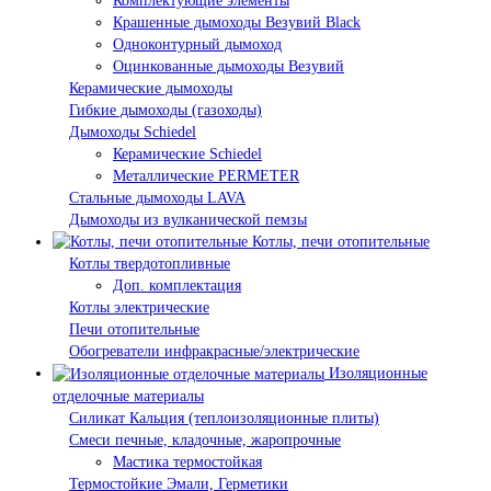
Комплектующие элементы
Крашенные дымоходы Везувий Black
Одноконтурный дымоход
Оцинкованные дымоходы Везувий
Керамические дымоходы
Гибкие дымоходы (газоходы)
Дымоходы Schiedel
Керамические Schiedel
Металлические PERMETER
Стальные дымоходы LAVA
Дымоходы из вулканической пемзы
Котлы, печи отопительные
Котлы твердотопливные
Доп. комплектация
Котлы электрические
Печи отопительные
Обогреватели инфракрасные/электрические
Изоляционные
отделочные материалы
Силикат Кальция (теплоизоляционные плиты)
Смеси печные, кладочные, жаропрочные
Мастика термостойкая
Термостойкие Эмали, Герметики