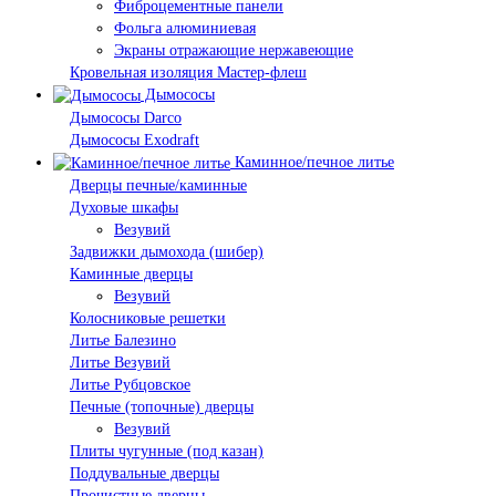
Фиброцементные панели
Фольга алюминиевая
Экраны отражающие нержавеющие
Кровельная изоляция Мастер-флеш
Дымососы
Дымососы Darco
Дымососы Exodraft
Каминное/печное литье
Дверцы печные/каминные
Духовые шкафы
Везувий
Задвижки дымохода (шибер)
Каминные дверцы
Везувий
Колосниковые решетки
Литье Балезино
Литье Везувий
Литье Рубцовское
Печные (топочные) дверцы
Везувий
Плиты чугунные (под казан)
Поддувальные дверцы
Прочистные дверцы