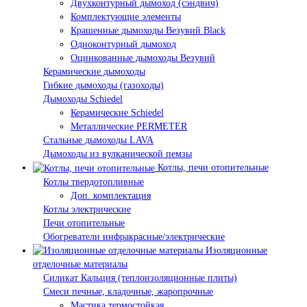
Двухконтурный дымоход (сэндвич)
Комплектующие элементы
Крашенные дымоходы Везувий Black
Одноконтурный дымоход
Оцинкованные дымоходы Везувий
Керамические дымоходы
Гибкие дымоходы (газоходы)
Дымоходы Schiedel
Керамические Schiedel
Металлические PERMETER
Стальные дымоходы LAVA
Дымоходы из вулканической пемзы
Котлы, печи отопительные
Котлы твердотопливные
Доп. комплектация
Котлы электрические
Печи отопительные
Обогреватели инфракрасные/электрические
Изоляционные
отделочные материалы
Силикат Кальция (теплоизоляционные плиты)
Смеси печные, кладочные, жаропрочные
Мастика термостойкая