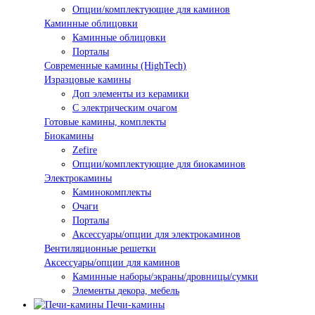
Опции/комплектующие для каминов
Каминные облицовки
Каминные облицовки
Порталы
Современные камины (HighTech)
Изразцовые камины
Доп элементы из керамики
С электрическим очагом
Готовые камины, комплекты
Биокамины
Zefire
Опции/комплектующие для биокаминов
Электрокамины
Каминокомплекты
Очаги
Порталы
Аксессуары/опции для электрокаминов
Вентиляционные решетки
Аксессуары/опции для каминов
Каминные наборы/экраны/дровницы/сумки
Элементы декора, мебель
Печи-камины