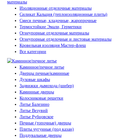
Изоляционные отделочные материалы
Силикат Кальция (теплоизоляционные плиты)
Смеси печные, кладочные, жаропрочные
Термостойкие Эмали, Герметики
Огнеупорные отделочные материалы
Огнеупорные отделочные и листовые материалы
Кровельная изоляция Мастер-флеш
Все категории
Каминное/печное литье
Дверцы печные/каминные
Духовые шкафы
Задвижки дымохода (шибер)
Каминные дверцы
Колосниковые решетки
Литье Балезино
Литье Везувий
Литье Рубцовское
Печные (топочные) дверцы
Плиты чугунные (под казан)
Поддувальные дверцы