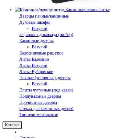
Каминное/печное литье
Дверцы печные/каминные
Духовые шкафы
Везувий
Задвижки дымохода (шибер)
Каминные дверцы
Везувий
Колосниковые решетки
Литье Балезино
Литье Везувий
Литье Рубцовское
Печные (топочные) дверцы
Везувий
Плиты чугунные (под казан)
Поддувальные дверцы
Прочистные дверцы
Стекла для каминных дверей
Тоннели монтажные
Каталог