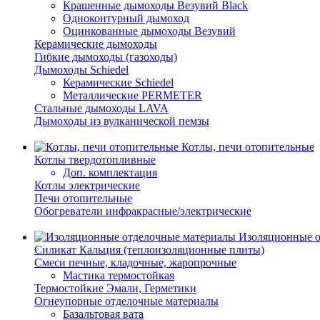
Крашенные дымоходы Везувий Black
Одноконтурный дымоход
Оцинкованные дымоходы Везувий
Керамические дымоходы
Гибкие дымоходы (газоходы)
Дымоходы Schiedel
Керамические Schiedel
Металлические PERMETER
Стальные дымоходы LAVA
Дымоходы из вулканической пемзы
Котлы, печи отопительные
Котлы твердотопливные
Доп. комплектация
Котлы электрические
Печи отопительные
Обогреватели инфракрасные/электрические
Изоляционные о
Силикат Кальция (теплоизоляционные плиты)
Смеси печные, кладочные, жаропрочные
Мастика термостойкая
Термостойкие Эмали, Герметики
Огнеупорные отделочные материалы
Базальтовая вата