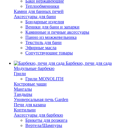
Баки нержавеющие
Теплообменники
Камни для банных печей
Аксессуары для бани
Бондарные изделия
Веники для бани и запарки
Каминные и печные аксессуары
Панно из можжевельника
Текстиль для бани
Эфирные масла
Сопутствующие товары
Барбекю, печи для сада
Модульные барбекю
Грили
Грили MONOLITH
Костровые чаши
Мангалы
Тандыры
Универсальная печь Garden
Печи для казана
Коптильни
Аксессуары для барбекю
Брикеты для розжига
Вертела/Шампуры