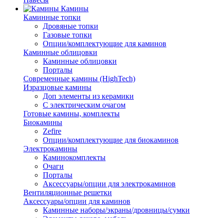
Камины
Каминные топки
Дровяные топки
Газовые топки
Опции/комплектующие для каминов
Каминные облицовки
Каминные облицовки
Порталы
Современные камины (HighTech)
Изразцовые камины
Доп элементы из керамики
С электрическим очагом
Готовые камины, комплекты
Биокамины
Zefire
Опции/комплектующие для биокаминов
Электрокамины
Каминокомплекты
Очаги
Порталы
Аксессуары/опции для электрокаминов
Вентиляционные решетки
Аксессуары/опции для каминов
Каминные наборы/экраны/дровницы/сумки