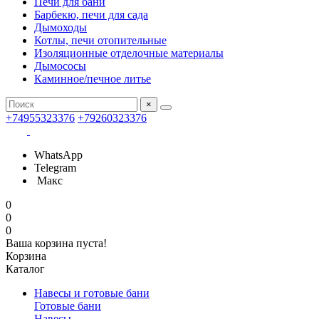
Печи для бани
Барбекю, печи для сада
Дымоходы
Котлы, печи отопительные
Изоляционные отделочные материалы
Дымососы
Каминное/печное литье
×
+74955323376
+79260323376
WhatsApp
Telegram
Макс
0
0
0
Ваша корзина пуста!
Корзина
Каталог
Навесы и готовые бани
Готовые бани
Навесы