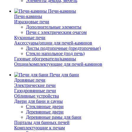
Элементы декора, мебель
Печи-камины
Печи-камины
Изразцовые печи
Дополнительные элементы
Печи с электрическим очагом
Кухонные печи
Аксессуары/опции для печей-каминов
Листы подтопочные (предтопочные)
Стекло напольное (под печь)
Газовые обогреватели/камины
Опции/комплектующие для печей-каминов
Печи для бани
Дровяные печи
Электрические печи
Газодровянные печи
Обливные устройства
Двери для бани и сауны
Стеклянные двери
Деревянные двери
Деревянные рамы для бани
Порталы для банных печей
Комплектующие к печам