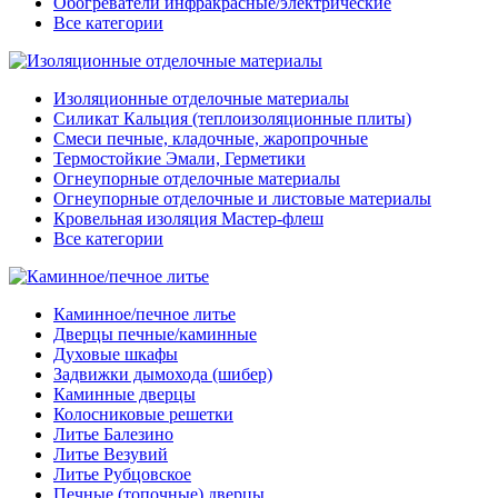
Обогреватели инфракрасные/электрические
Все категории
Изоляционные отделочные материалы
Силикат Кальция (теплоизоляционные плиты)
Смеси печные, кладочные, жаропрочные
Термостойкие Эмали, Герметики
Огнеупорные отделочные материалы
Огнеупорные отделочные и листовые материалы
Кровельная изоляция Мастер-флеш
Все категории
Каминное/печное литье
Дверцы печные/каминные
Духовые шкафы
Задвижки дымохода (шибер)
Каминные дверцы
Колосниковые решетки
Литье Балезино
Литье Везувий
Литье Рубцовское
Печные (топочные) дверцы