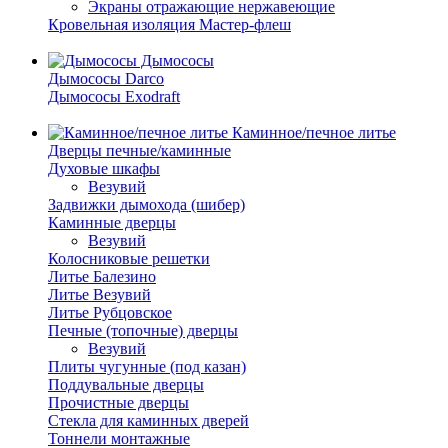
Экраны отражающие нержавеющие
Кровельная изоляция Мастер-флеш
Дымососы
Дымососы Darco
Дымососы Exodraft
Каминное/печное литье
Дверцы печные/каминные
Духовые шкафы
Везувий
Задвижки дымохода (шибер)
Каминные дверцы
Везувий
Колосниковые решетки
Литье Балезино
Литье Везувий
Литье Рубцовское
Печные (топочные) дверцы
Везувий
Плиты чугунные (под казан)
Поддувальные дверцы
Прочистные дверцы
Стекла для каминных дверей
Тоннели монтажные