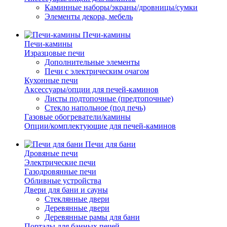
Каминные наборы/экраны/дровницы/сумки
Элементы декора, мебель
Печи-камины
Печи-камины
Изразцовые печи
Дополнительные элементы
Печи с электрическим очагом
Кухонные печи
Аксессуары/опции для печей-каминов
Листы подтопочные (предтопочные)
Стекло напольное (под печь)
Газовые обогреватели/камины
Опции/комплектующие для печей-каминов
Печи для бани
Дровяные печи
Электрические печи
Газодровянные печи
Обливные устройства
Двери для бани и сауны
Стеклянные двери
Деревянные двери
Деревянные рамы для бани
Порталы для банных печей