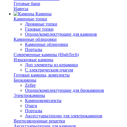
Готовые бани
Навесы
Камины
Каминные топки
Дровяные топки
Газовые топки
Опции/комплектующие для каминов
Каминные облицовки
Каминные облицовки
Порталы
Современные камины (HighTech)
Изразцовые камины
Доп элементы из керамики
С электрическим очагом
Готовые камины, комплекты
Биокамины
Zefire
Опции/комплектующие для биокаминов
Электрокамины
Каминокомплекты
Очаги
Порталы
Аксессуары/опции для электрокаминов
Вентиляционные решетки
Аксессуары/опции для каминов