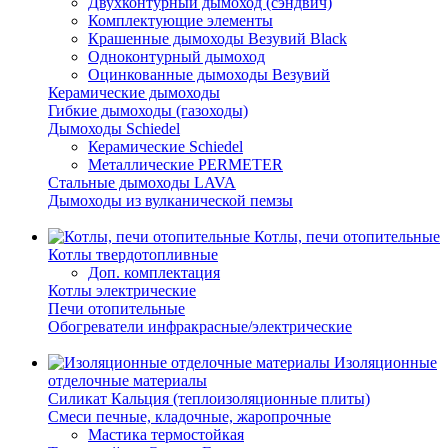
Двухконтурный дымоход (сэндвич)
Комплектующие элементы
Крашенные дымоходы Везувий Black
Одноконтурный дымоход
Оцинкованные дымоходы Везувий
Керамические дымоходы
Гибкие дымоходы (газоходы)
Дымоходы Schiedel
Керамические Schiedel
Металлические PERMETER
Стальные дымоходы LAVA
Дымоходы из вулканической пемзы
Котлы, печи отопительные
Котлы твердотопливные
Доп. комплектация
Котлы электрические
Печи отопительные
Обогреватели инфракрасные/электрические
Изоляционные
отделочные материалы
Силикат Кальция (теплоизоляционные плиты)
Смеси печные, кладочные, жаропрочные
Мастика термостойкая