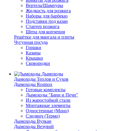
Брикеты для розжига
Вертела/Шампуры
Жидкость для розжига
Наборы для барбекю
Подставки под казан
Стартер розжига
Щепа для копчения
Решётки для мангала и плиты
Чугунная посуда
Горшки
Казаны
Крышки
Сковородки
Дымоходы
Дымоходы Теплов и Сухов
Дымоходы Rosinox
Готовые комплекты
Дымоходы "Бани и Печи"
Из жаростойкой стали
Монтажные элементы
Одностенные (Моно)
Сэндвич (Термо)
Дымоходы Вулкан
Дымоходы Везувий