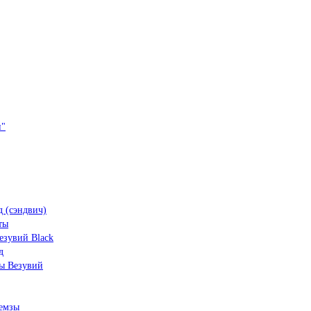
и"
 (сэндвич)
ты
зувий Black
д
ы Везувий
емзы