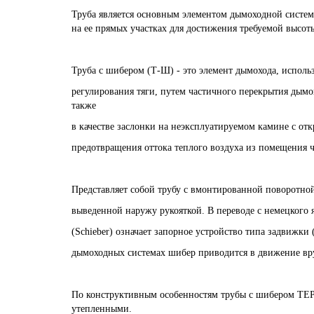
Труба является основным элементом дымоходной систем
на ее прямых участках для достижения требуемой высот
Труба с шибером (Т-Ш) - это элемент дымохода, исполь
регулирования тяги, путем частичного перекрытия дымов
также
в качестве заслонки на неэксплуатируемом камине с от
предотвращения оттока теплого воздуха из помещения ч
Представляет собой трубу с вмонтированной поворотно
выведенной наружу рукояткой. В переводе с немецкого 
(Schieber) означает запорное устройство типа задвижки 
дымоходных системах шибер приводится в движение вр
По конструктивным особенностям трубы с шибером ТЕ
утепленными.