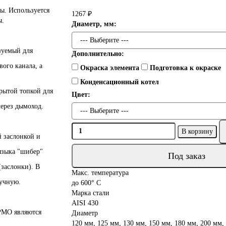
ы. Используется
1267 ₽
ы.
Диаметр, мм:
зуемый для
Дополнительно:
ого канала, а
Окраска элемента
Подготовка к окраске
Конденсационный котел
крытой топкой для
Цвет:
ерез дымоход.
В корзину
й заслонкой и
языка "шибер"
Под заказ
(заслонки). В
Макс. температура
учную.
до 600° C
Марка стали
AISI 430
РМО являются
Диаметр
120 мм, 125 мм, 130 мм, 150 мм, 180 мм, 200 мм,