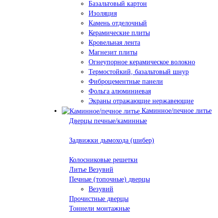
Базальтовый картон
Изоляция
Камень отделочный
Керамические плиты
Кровельная лента
Магнезит плиты
Огнеупорное керамическое волокно
Термостойкий, базальтовый шнур
Фиброцементные панели
Фольга алюминиевая
Экраны отражающие нержавеющие
Каминное/печное литье
Дверцы печные/каминные
Задвижки дымохода (шибер)
Колосниковые решетки
Литье Везувий
Печные (топочные) дверцы
Везувий
Прочистные дверцы
Тоннели монтажные