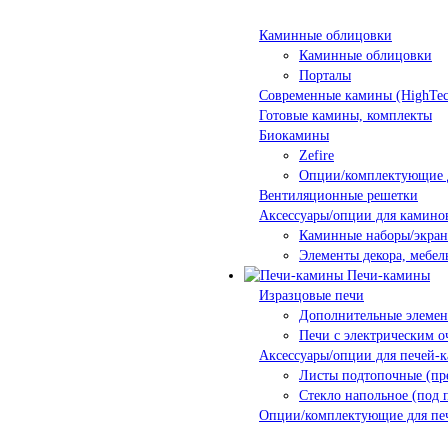
Каминные облицовки
Каминные облицовки
Порталы
Современные камины (HighTec
Готовые камины, комплекты
Биокамины
Zefire
Опции/комплектующие 
Вентиляционные решетки
Аксессуары/опции для камино
Каминные наборы/экра
Элементы декора, мебел
Печи-камины
Изразцовые печи
Дополнительные элеме
Печи с электрическим о
Аксессуары/опции для печей-
Листы подтопочные (пр
Стекло напольное (под 
Опции/комплектующие для пе