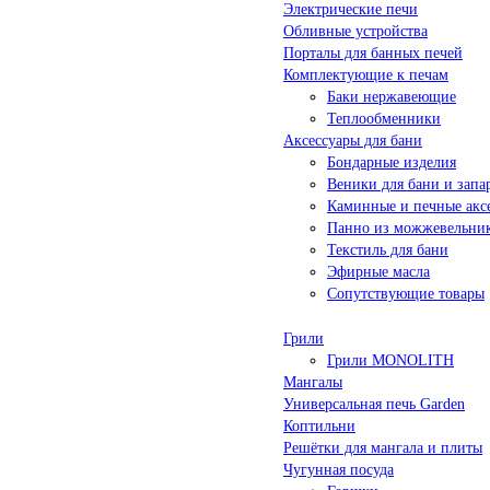
Электрические печи
Обливные устройства
Порталы для банных печей
Комплектующие к печам
Баки нержавеющие
Теплообменники
Аксессуары для бани
Бондарные изделия
Веники для бани и запа
Каминные и печные акс
Панно из можжевельни
Текстиль для бани
Эфирные масла
Сопутствующие товары
Грили
Грили MONOLITH
Мангалы
Универсальная печь Garden
Коптильни
Решётки для мангала и плиты
Чугунная посуда