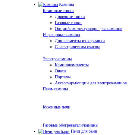
Камины
Каминные топки
Дровяные топки
Газовые топки
Опции/комплектующие для каминов
Изразцовые камины
Доп элементы из керамики
С электрическим очагом
Электрокамины
Каминокомплекты
Очаги
Порталы
Аксессуары/опции для электрокаминов
Печи-камины
Кухонные печи
Газовые обогреватели/камины
Печи для бани