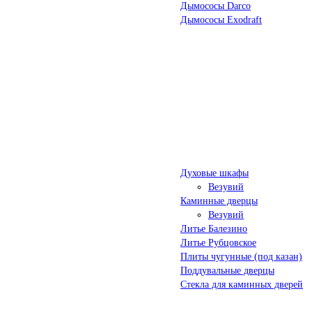
Дымососы Darco
Дымососы Exodraft
Духовые шкафы
Везувий
Каминные дверцы
Везувий
Литье Балезино
Литье Рубцовское
Плиты чугунные (под казан)
Поддувальные дверцы
Стекла для каминных дверей