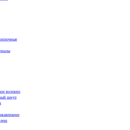
ропрочные
риалы
кое волокно
овый шнур
и
ржавеющие
флеш