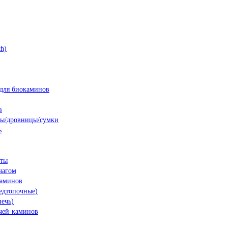
h)
для биокаминов
в
ны/дровницы/сумки
ь
нты
чагом
каминов
едтопочные)
печь)
чей-каминов