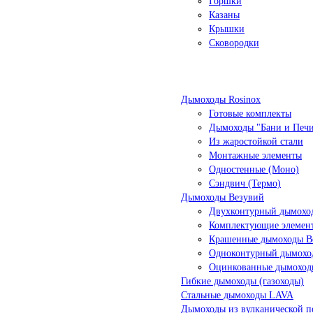
Горшки
Казаны
Крышки
Сковородки
Дымоходы Rosinox
Готовые комплекты
Дымоходы "Бани и Печ
Из жаростойкой стали
Монтажные элементы
Одностенные (Моно)
Сэндвич (Термо)
Дымоходы Везувий
Двухконтурный дымоход
Комплектующие элемен
Крашенные дымоходы Ве
Одноконтурный дымохо
Оцинкованные дымоход
Гибкие дымоходы (газоходы)
Стальные дымоходы LAVA
Дымоходы из вулканической п