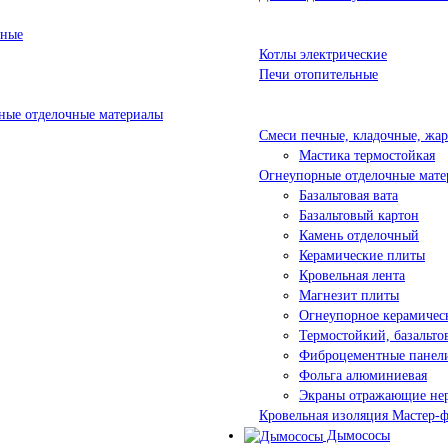
ьные
Котлы электрические
Печи отопительные
ые отделочные материалы
Смеси печные, кладочные, жа
Мастика термостойкая
Огнеупорные отделочные мате
Базальтовая вата
Базальтовый картон
Камень отделочный
Керамические плиты
Кровельная лента
Магнезит плиты
Огнеупорное керамичес
Термостойкий, базальт
Фиброцементные панел
Фольга алюминиевая
Экраны отражающие не
Кровельная изоляция Мастер-
Дымососы