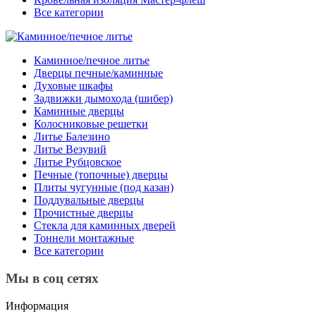
Все категории
Каминное/печное литье
Дверцы печные/каминные
Духовые шкафы
Задвижки дымохода (шибер)
Каминные дверцы
Колосниковые решетки
Литье Балезино
Литье Везувий
Литье Рубцовское
Печные (топочные) дверцы
Плиты чугунные (под казан)
Поддувальные дверцы
Прочистные дверцы
Стекла для каминных дверей
Тоннели монтажные
Все категории
Мы в соц сетях
Информация