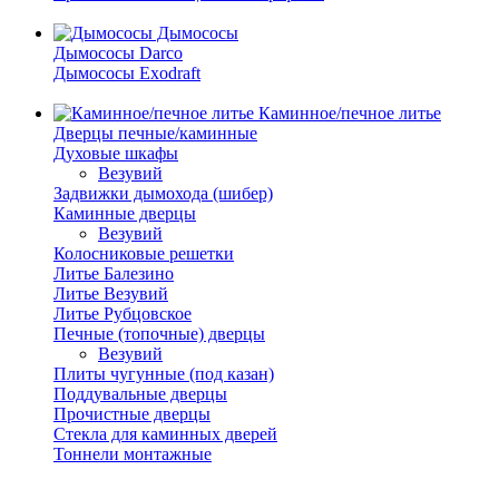
Дымососы
Дымососы Darco
Дымососы Exodraft
Каминное/печное литье
Дверцы печные/каминные
Духовые шкафы
Везувий
Задвижки дымохода (шибер)
Каминные дверцы
Везувий
Колосниковые решетки
Литье Балезино
Литье Везувий
Литье Рубцовское
Печные (топочные) дверцы
Везувий
Плиты чугунные (под казан)
Поддувальные дверцы
Прочистные дверцы
Стекла для каминных дверей
Тоннели монтажные