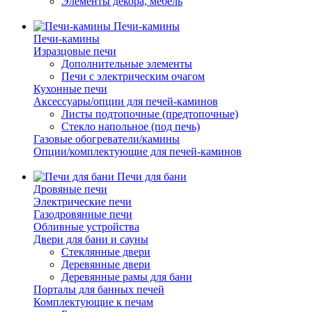
Элементы декора, мебель
Печи-камины
Печи-камины
Изразцовые печи
Дополнительные элементы
Печи с электрическим очагом
Кухонные печи
Аксессуары/опции для печей-каминов
Листы подтопочные (предтопочные)
Стекло напольное (под печь)
Газовые обогреватели/камины
Опции/комплектующие для печей-каминов
Печи для бани
Дровяные печи
Электрические печи
Газодровянные печи
Обливные устройства
Двери для бани и сауны
Стеклянные двери
Деревянные двери
Деревянные рамы для бани
Порталы для банных печей
Комплектующие к печам