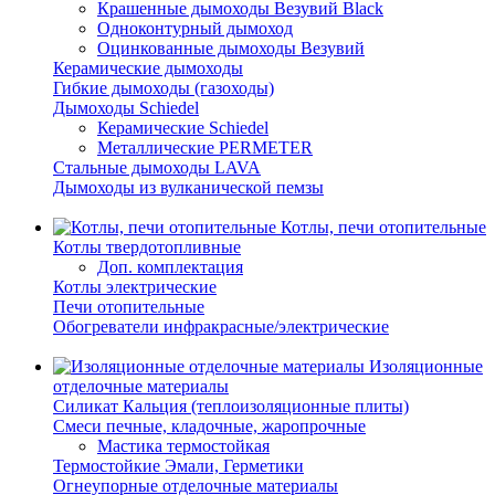
Крашенные дымоходы Везувий Black
Одноконтурный дымоход
Оцинкованные дымоходы Везувий
Керамические дымоходы
Гибкие дымоходы (газоходы)
Дымоходы Schiedel
Керамические Schiedel
Металлические PERMETER
Стальные дымоходы LAVA
Дымоходы из вулканической пемзы
Котлы, печи отопительные
Котлы твердотопливные
Доп. комплектация
Котлы электрические
Печи отопительные
Обогреватели инфракрасные/электрические
Изоляционные
отделочные материалы
Силикат Кальция (теплоизоляционные плиты)
Смеси печные, кладочные, жаропрочные
Мастика термостойкая
Термостойкие Эмали, Герметики
Огнеупорные отделочные материалы