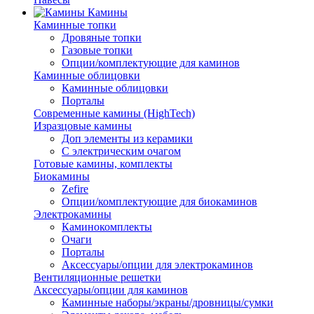
Камины
Каминные топки
Дровяные топки
Газовые топки
Опции/комплектующие для каминов
Каминные облицовки
Каминные облицовки
Порталы
Современные камины (HighTech)
Изразцовые камины
Доп элементы из керамики
С электрическим очагом
Готовые камины, комплекты
Биокамины
Zefire
Опции/комплектующие для биокаминов
Электрокамины
Каминокомплекты
Очаги
Порталы
Аксессуары/опции для электрокаминов
Вентиляционные решетки
Аксессуары/опции для каминов
Каминные наборы/экраны/дровницы/сумки