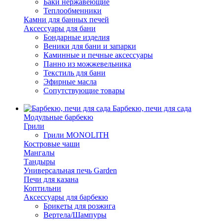
Баки нержавеющие
Теплообменники
Камни для банных печей
Аксессуары для бани
Бондарные изделия
Веники для бани и запарки
Каминные и печные аксессуары
Панно из можжевельника
Текстиль для бани
Эфирные масла
Сопутствующие товары
Барбекю, печи для сада
Модульные барбекю
Грили
Грили MONOLITH
Костровые чаши
Мангалы
Тандыры
Универсальная печь Garden
Печи для казана
Коптильни
Аксессуары для барбекю
Брикеты для розжига
Вертела/Шампуры