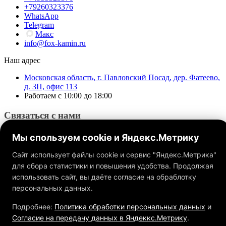
+79260323376
WhatsApp
Telegram
Макс
info@fox-kamin.ru
Наш адрес
Московская область, г. Павловский Посад, дер. Фатеево,
д. 3П, офис 113
Работаем с 10:00 до 18:00
Связаться с нами
Мы спользуем cookie и Яндекс.Метрику
Сайт использует файлы cookie и сервис "Яндекс.Метрика"
для сбора статистики и повышения удобства. Продолжая
использовать сайт, вы даёте согласие на обраблотку
Обращаем ваше внимание на то, что данный интернет-сайт, а
также вся информация о товарах и ценах, предоставленная на
персональных данных.
нём, носит исключительно информационный характер и ни
при каких условиях не является публичной офертой,
Подробнее:
Политика обработки персональных данных
и
определяемой положениями Статьи 437 ГК РФ.
Согласие на передачу данных в Яндеккс.Метрику
.