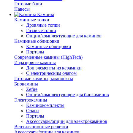
Готовые бани
Навесы
Камины
Каминные топки
Дровяные топки
Газовые топки
Опции/комплектующие для каминов
Каминные облицовки
Каминные облицовки
Порталы
Современные камины (HighTech)
Изразцовые камины
Доп элементы из керамики
С электрическим очагом
Готовые камины, комплекты
Биокамины
Zefire
Опции/комплектующие для биокаминов
Электрокамины
Каминокомплекты
Очаги
Порталы
Аксессуары/опции для электрокаминов
Вентиляционные решетки
Аксессуары/опции для каминов