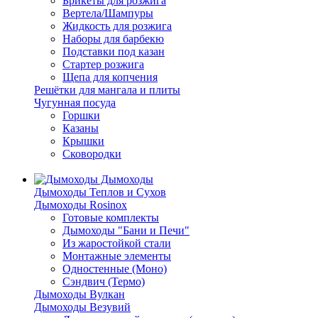
Брикеты для розжига
Вертела/Шампуры
Жидкость для розжига
Наборы для барбекю
Подставки под казан
Стартер розжига
Щепа для копчения
Решётки для мангала и плиты
Чугунная посуда
Горшки
Казаны
Крышки
Сковородки
Дымоходы
Дымоходы Теплов и Сухов
Дымоходы Rosinox
Готовые комплекты
Дымоходы "Бани и Печи"
Из жаростойкой стали
Монтажные элементы
Одностенные (Моно)
Сэндвич (Термо)
Дымоходы Вулкан
Дымоходы Везувий