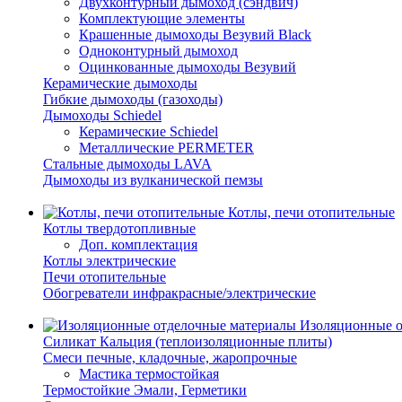
Двухконтурный дымоход (сэндвич)
Комплектующие элементы
Крашенные дымоходы Везувий Black
Одноконтурный дымоход
Оцинкованные дымоходы Везувий
Керамические дымоходы
Гибкие дымоходы (газоходы)
Дымоходы Schiedel
Керамические Schiedel
Металлические PERMETER
Стальные дымоходы LAVA
Дымоходы из вулканической пемзы
Котлы, печи отопительные
Котлы твердотопливные
Доп. комплектация
Котлы электрические
Печи отопительные
Обогреватели инфракрасные/электрические
Изоляционные о
Силикат Кальция (теплоизоляционные плиты)
Смеси печные, кладочные, жаропрочные
Мастика термостойкая
Термостойкие Эмали, Герметики