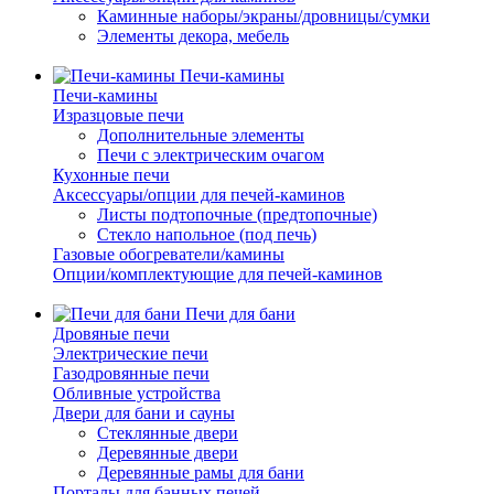
Каминные наборы/экраны/дровницы/сумки
Элементы декора, мебель
Печи-камины
Печи-камины
Изразцовые печи
Дополнительные элементы
Печи с электрическим очагом
Кухонные печи
Аксессуары/опции для печей-каминов
Листы подтопочные (предтопочные)
Стекло напольное (под печь)
Газовые обогреватели/камины
Опции/комплектующие для печей-каминов
Печи для бани
Дровяные печи
Электрические печи
Газодровянные печи
Обливные устройства
Двери для бани и сауны
Стеклянные двери
Деревянные двери
Деревянные рамы для бани
Порталы для банных печей