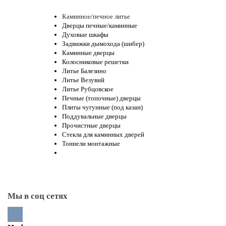
Каминное/печное литье
Дверцы печные/каминные
Духовые шкафы
Задвижки дымохода (шибер)
Каминные дверцы
Колосниковые решетки
Литье Балезино
Литье Везувий
Литье Рубцовское
Печные (топочные) дверцы
Плиты чугунные (под казан)
Поддувальные дверцы
Прочистные дверцы
Стекла для каминных дверей
Тоннели монтажные
Мы в соц сетях