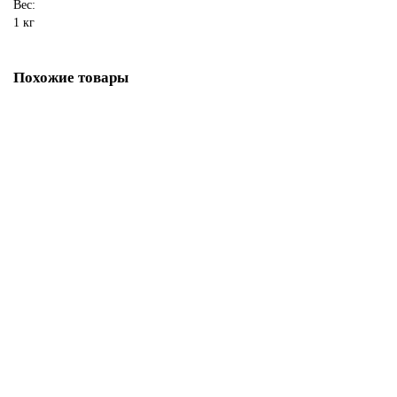
Вес:
1 кг
Похожие товары
Новинка
Вентиляционная решетка (Белый) с задвижкой 17*17
840 ₽
В корзину
Быстрый заказ
Новинка
Вентиляционная решетка (Белый) 17*30