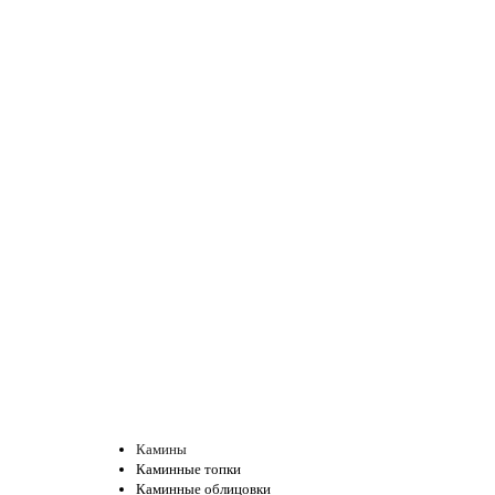
Закончился, можно заказать
Новинка
Вентиляционная решетка (Кремовый) 17*17
630 ₽
Закончился, можно заказать
Камины
Каминные топки
Каминные облицовки