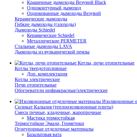
Крашенные дымоходы Везувий Black
Одноконтурный дымоход
Оцинкованные дымоходы Везувий
Керамические дымоходы
Гибкие дымоходы (газоходы)
Дымоходы Schiedel
Керамические Schiedel
Металлические PERMETER
Стальные дымоходы LAVA
Дымоходы из вулканической пемзы
Котлы, печи отопительные
Котлы твердотопливные
Доп. комплектация
Котлы электрические
Печи отопительные
Обогреватели инфракрасные/электрические
Изоляционные о
Силикат Кальция (теплоизоляционные плиты)
Смеси печные, кладочные, жаропрочные
Мастика термостойкая
Термостойкие Эмали, Герметики
Огнеупорные отделочные материалы
Базальтовая вата