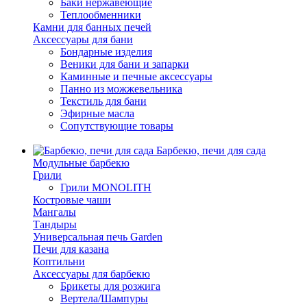
Баки нержавеющие
Теплообменники
Камни для банных печей
Аксессуары для бани
Бондарные изделия
Веники для бани и запарки
Каминные и печные аксессуары
Панно из можжевельника
Текстиль для бани
Эфирные масла
Сопутствующие товары
Барбекю, печи для сада
Модульные барбекю
Грили
Грили MONOLITH
Костровые чаши
Мангалы
Тандыры
Универсальная печь Garden
Печи для казана
Коптильни
Аксессуары для барбекю
Брикеты для розжига
Вертела/Шампуры