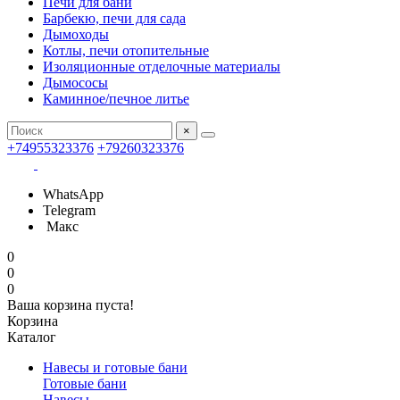
Печи для бани
Барбекю, печи для сада
Дымоходы
Котлы, печи отопительные
Изоляционные отделочные материалы
Дымососы
Каминное/печное литье
×
+74955323376
+79260323376
WhatsApp
Telegram
Макс
0
0
0
Ваша корзина пуста!
Корзина
Каталог
Навесы и готовые бани
Готовые бани
Навесы