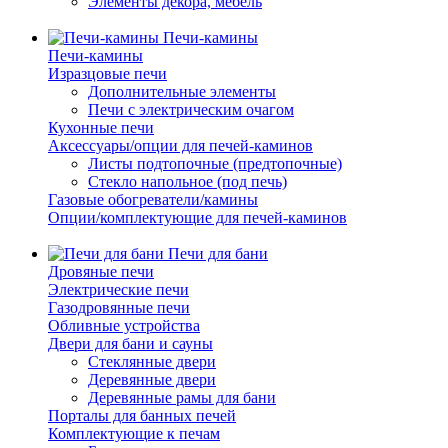
Элементы декора, мебель
Печи-камины
Печи-камины
Изразцовые печи
Дополнительные элементы
Печи с электрическим очагом
Кухонные печи
Аксессуары/опции для печей-каминов
Листы подтопочные (предтопочные)
Стекло напольное (под печь)
Газовые обогреватели/камины
Опции/комплектующие для печей-каминов
Печи для бани
Дровяные печи
Электрические печи
Газодровянные печи
Обливные устройства
Двери для бани и сауны
Стеклянные двери
Деревянные двери
Деревянные рамы для бани
Порталы для банных печей
Комплектующие к печам