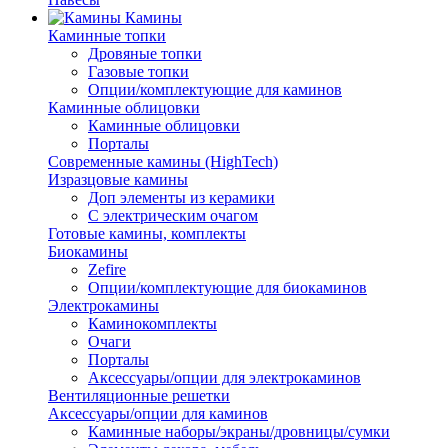
Камины
Каминные топки
Дровяные топки
Газовые топки
Опции/комплектующие для каминов
Каминные облицовки
Каминные облицовки
Порталы
Современные камины (HighTech)
Изразцовые камины
Доп элементы из керамики
С электрическим очагом
Готовые камины, комплекты
Биокамины
Zefire
Опции/комплектующие для биокаминов
Электрокамины
Каминокомплекты
Очаги
Порталы
Аксессуары/опции для электрокаминов
Вентиляционные решетки
Аксессуары/опции для каминов
Каминные наборы/экраны/дровницы/сумки