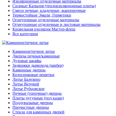
Изоляционные отделочные материалы
Силикат Кальция (теплоизоляционные плиты)
Смеси печные, кладочные, жаропрочные
Термостойкие Эмали, Герметики
Огнеупорные отделочные материалы
Огнеупорные отделочные и листовые материалы
Кровельная изоляция Мастер-флеш
Все категории
Каминное/печное литье
Дверцы печные/каминные
Духовые шкафы
Задвижки дымохода (шибер)
Каминные дверцы
Колосниковые решетки
Литье Балезино
Литье Везувий
Литье Рубцовское
Печные (топочные) дверцы
Плиты чугунные (под казан)
Поддувальные дверцы
Прочистные дверцы
Стекла для каминных дверей