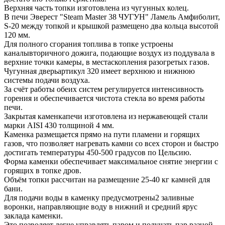
Верхняя часть топки изготовлена из чугунных колец.
В печи Эверест "Steam Master 38 ЧУГУН" Ламель Амфиболит,
S-20 между топкой и крышкой размещено два кольца высотой
120 мм.
Для полного сгорания топлива в топке устроены
каналывторичного дожига, подающие воздух из поддувала в
верхние точки камеры, в местаскопления разогретых газов.
Чугунная дверьартикул 320 имеет верхнюю и нижнюю
системы подачи воздуха.
За счёт работы обеих систем регулируется интенсивность
горения и обеспечивается чистота стекла во время работы
печи.
Закрытая каменкапечи изготовлена из нержавеющей стали
марки AISI 430 толщиной 4 мм.
Каменка размещается прямо на пути пламени и горящих
газов, что позволяет нагревать камни со всех сторон и быстро
достигать температуры 450-500 градусов по Цельсию.
Форма каменки обеспечивает максимальное снятие энергии с
горящих в топке дров.
Объём топки рассчитан на размещение 25-40 кг камней для
бани.
Для подачи воды в каменку предусмотрены2 заливные
воронки, направляющие воду в нижний и средний ярус
заклада каменки.
Это позволяет легче управлять паром и получать пар разной