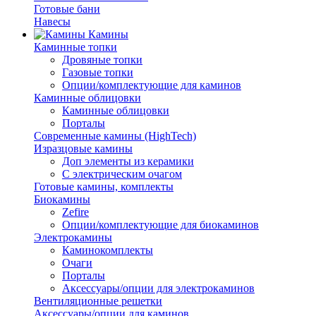
Готовые бани
Навесы
Камины
Каминные топки
Дровяные топки
Газовые топки
Опции/комплектующие для каминов
Каминные облицовки
Каминные облицовки
Порталы
Современные камины (HighTech)
Изразцовые камины
Доп элементы из керамики
С электрическим очагом
Готовые камины, комплекты
Биокамины
Zefire
Опции/комплектующие для биокаминов
Электрокамины
Каминокомплекты
Очаги
Порталы
Аксессуары/опции для электрокаминов
Вентиляционные решетки
Аксессуары/опции для каминов