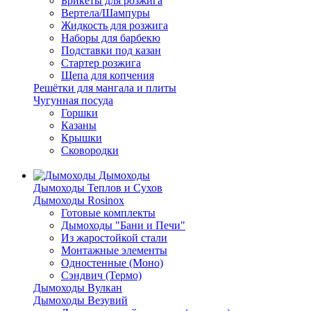
Брикеты для розжига
Вертела/Шампуры
Жидкость для розжига
Наборы для барбекю
Подставки под казан
Стартер розжига
Щепа для копчения
Решётки для мангала и плиты
Чугунная посуда
Горшки
Казаны
Крышки
Сковородки
Дымоходы
Дымоходы Теплов и Сухов
Дымоходы Rosinox
Готовые комплекты
Дымоходы "Бани и Печи"
Из жаростойкой стали
Монтажные элементы
Одностенные (Моно)
Сэндвич (Термо)
Дымоходы Вулкан
Дымоходы Везувий