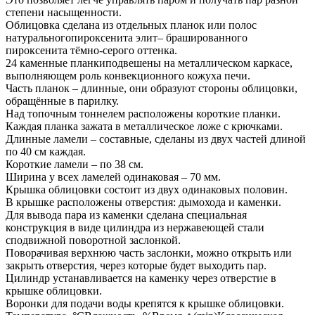
степени насыщенности.
Облицовка сделана из отдельных планок или полос
натуральногопироксенита элит– брашированного
пироксенита тёмно-серого оттенка.
24 каменные планкиподвешены на металлическом каркасе,
выполняющем роль конвекционного кожуха печи.
Часть планок – длинные, они образуют стороны облицовки,
обращённые в парилку.
Над топочным тоннелем расположены короткие планки.
Каждая планка зажата в металлическое ложе с крючками.
Длинные ламели – составные, сделаны из двух частей длиной
по 40 см каждая.
Короткие ламели – по 38 см.
Ширина у всех ламелей одинаковая – 70 мм.
Крышка облицовки состоит из двух одинаковых половин.
В крышке расположены отверстия: дымохода и каменки.
Для вывода пара из каменки сделана специальная
конструкция в виде цилиндра из нержавеющей стали
сподвижной поворотной заслонкой.
Поворачивая верхнюю часть заслонки, можно открыть или
закрыть отверстия, через которые будет выходить пар.
Цилиндр устанавливается на каменку через отверстие в
крышке облицовки.
Воронки для подачи воды крепятся к крышке облицовки.