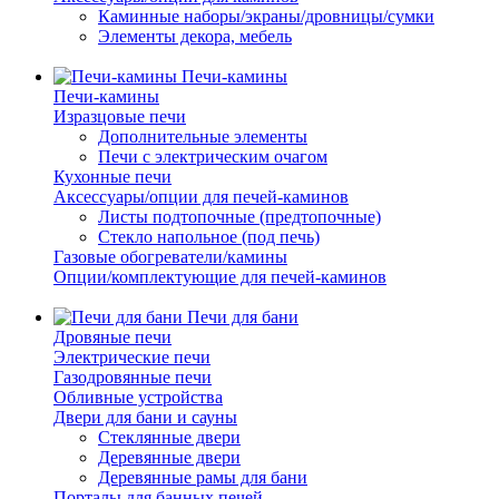
Каминные наборы/экраны/дровницы/сумки
Элементы декора, мебель
Печи-камины
Печи-камины
Изразцовые печи
Дополнительные элементы
Печи с электрическим очагом
Кухонные печи
Аксессуары/опции для печей-каминов
Листы подтопочные (предтопочные)
Стекло напольное (под печь)
Газовые обогреватели/камины
Опции/комплектующие для печей-каминов
Печи для бани
Дровяные печи
Электрические печи
Газодровянные печи
Обливные устройства
Двери для бани и сауны
Стеклянные двери
Деревянные двери
Деревянные рамы для бани
Порталы для банных печей