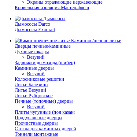
Экраны отражающие нержавеющие
Кровельная изоляция Мастер-флеш
Дымососы
Дымососы Darco
Дымососы Exodraft
Каминное/печное литье
Дверцы печные/каминные
Духовые шкафы
Везувий
Задвижки дымохода (шибер)
Каминные дверцы
Везувий
Колосниковые решетки
Литье Балезино
Литье Везувий
Литье Рубцовское
Печные (топочные) дверцы
Везувий
Плиты чугунные (под казан)
Поддувальные дверцы
Прочистные дверцы
Стекла для каминных дверей
Тоннели монтажные