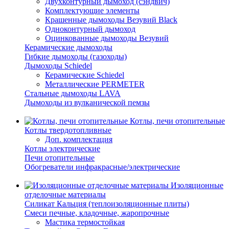
Двухконтурный дымоход (сэндвич)
Комплектующие элементы
Крашенные дымоходы Везувий Black
Одноконтурный дымоход
Оцинкованные дымоходы Везувий
Керамические дымоходы
Гибкие дымоходы (газоходы)
Дымоходы Schiedel
Керамические Schiedel
Металлические PERMETER
Стальные дымоходы LAVA
Дымоходы из вулканической пемзы
Котлы, печи отопительные
Котлы твердотопливные
Доп. комплектация
Котлы электрические
Печи отопительные
Обогреватели инфракрасные/электрические
Изоляционные
отделочные материалы
Силикат Кальция (теплоизоляционные плиты)
Смеси печные, кладочные, жаропрочные
Мастика термостойкая