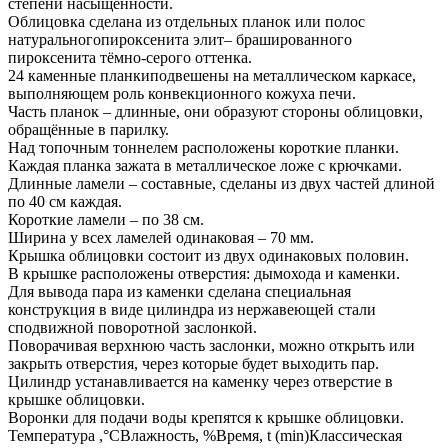
степени насыщенности.
Облицовка сделана из отдельных планок или полос
натуральногопироксенита элит– брашированного
пироксенита тёмно-серого оттенка.
24 каменные планкиподвешены на металлическом каркасе,
выполняющем роль конвекционного кожуха печи.
Часть планок – длинные, они образуют стороны облицовки,
обращённые в парилку.
Над топочным тоннелем расположены короткие планки.
Каждая планка зажата в металлическое ложе с крючками.
Длинные ламели – составные, сделаны из двух частей длиной
по 40 см каждая.
Короткие ламели – по 38 см.
Ширина у всех ламелей одинаковая – 70 мм.
Крышка облицовки состоит из двух одинаковых половин.
В крышке расположены отверстия: дымохода и каменки.
Для вывода пара из каменки сделана специальная
конструкция в виде цилиндра из нержавеющей стали
сподвижной поворотной заслонкой.
Поворачивая верхнюю часть заслонки, можно открыть или
закрыть отверстия, через которые будет выходить пар.
Цилиндр устанавливается на каменку через отверстие в
крышке облицовки.
Воронки для подачи воды крепятся к крышке облицовки.
Температура ,°СВлажность, %Время, t (min)Классическая