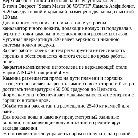
Верхняя часть топки изготовлена из чугунных колец.
В печи Эверест "Steam Master 38 ЧУГУН" Ламель Амфиболит,
S-20 между топкой и крышкой размещено два кольца высотой
120 мм.
Для полного сгорания топлива в топке устроены
каналывторичного дожига, подающие воздух из поддувала в
верхние точки камеры, в местаскопления разогретых газов.
Чугунная дверьартикул 320 имеет верхнюю и нижнюю
системы подачи воздуха.
За счёт работы обеих систем регулируется интенсивность
горения и обеспечивается чистота стекла во время работы
печи.
Закрытая каменкапечи изготовлена из нержавеющей стали
марки AISI 430 толщиной 4 мм.
Каменка размещается прямо на пути пламени и горящих
газов, что позволяет нагревать камни со всех сторон и быстро
достигать температуры 450-500 градусов по Цельсию.
Форма каменки обеспечивает максимальное снятие энергии с
горящих в топке дров.
Объём топки рассчитан на размещение 25-40 кг камней для
бани.
Для подачи воды в каменку предусмотрены2 заливные
воронки, направляющие воду в нижний и средний ярус
заклада каменки.
Это позволяет легче управлять паром и получать пар разной