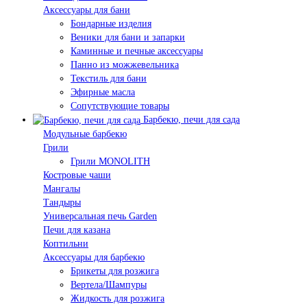
Аксессуары для бани
Бондарные изделия
Веники для бани и запарки
Каминные и печные аксессуары
Панно из можжевельника
Текстиль для бани
Эфирные масла
Сопутствующие товары
Барбекю, печи для сада
Модульные барбекю
Грили
Грили MONOLITH
Костровые чаши
Мангалы
Тандыры
Универсальная печь Garden
Печи для казана
Коптильни
Аксессуары для барбекю
Брикеты для розжига
Вертела/Шампуры
Жидкость для розжига