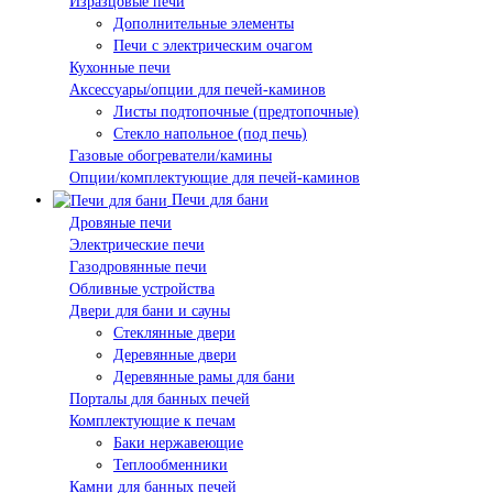
Изразцовые печи
Дополнительные элементы
Печи с электрическим очагом
Кухонные печи
Аксессуары/опции для печей-каминов
Листы подтопочные (предтопочные)
Стекло напольное (под печь)
Газовые обогреватели/камины
Опции/комплектующие для печей-каминов
Печи для бани
Дровяные печи
Электрические печи
Газодровянные печи
Обливные устройства
Двери для бани и сауны
Стеклянные двери
Деревянные двери
Деревянные рамы для бани
Порталы для банных печей
Комплектующие к печам
Баки нержавеющие
Теплообменники
Камни для банных печей