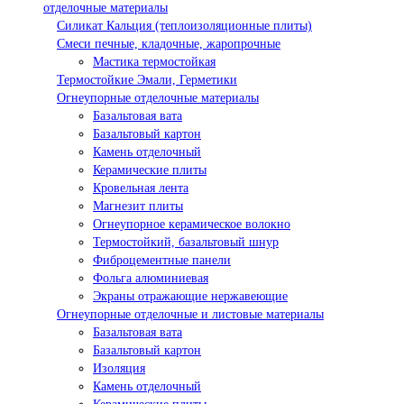
отделочные материалы
Силикат Кальция (теплоизоляционные плиты)
Смеси печные, кладочные, жаропрочные
Мастика термостойкая
Термостойкие Эмали, Герметики
Огнеупорные отделочные материалы
Базальтовая вата
Базальтовый картон
Камень отделочный
Керамические плиты
Кровельная лента
Магнезит плиты
Огнеупорное керамическое волокно
Термостойкий, базальтовый шнур
Фиброцементные панели
Фольга алюминиевая
Экраны отражающие нержавеющие
Огнеупорные отделочные и листовые материалы
Базальтовая вата
Базальтовый картон
Изоляция
Камень отделочный