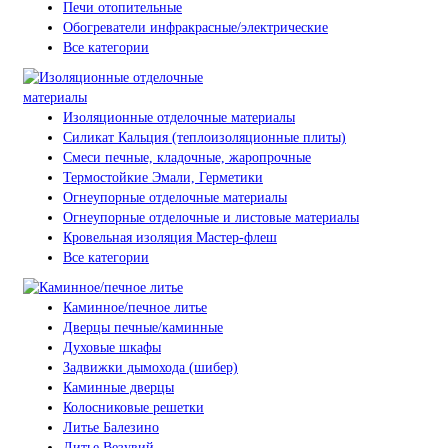
Печи отопительные
Обогреватели инфракрасные/электрические
Все категории
Изоляционные отделочные материалы
Силикат Кальция (теплоизоляционные плиты)
Смеси печные, кладочные, жаропрочные
Термостойкие Эмали, Герметики
Огнеупорные отделочные материалы
Огнеупорные отделочные и листовые материалы
Кровельная изоляция Мастер-флеш
Все категории
Каминное/печное литье
Дверцы печные/каминные
Духовые шкафы
Задвижки дымохода (шибер)
Каминные дверцы
Колосниковые решетки
Литье Балезино
Литье Везувий