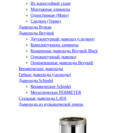
Из жаростойкой стали
Монтажные элементы
Одностенные (Моно)
Сэндвич (Термо)
Дымоходы Вулкан
Дымоходы Везувий
Двухконтурный дымоход (сэндвич)
Комплектующие элементы
Крашенные дымоходы Везувий Black
Одноконтурный дымоход
Оцинкованные дымоходы Везувий
Керамические дымоходы
Гибкие дымоходы (газоходы)
Дымоходы Schiedel
Керамические Schiedel
Металлические PERMETER
Стальные дымоходы LAVA
Дымоходы из вулканической пемзы