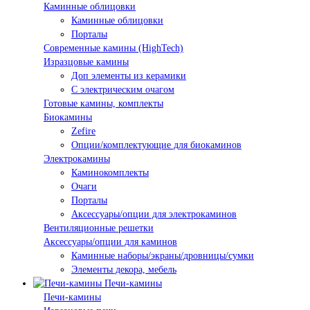
Каминные облицовки
Каминные облицовки
Порталы
Современные камины (HighTech)
Изразцовые камины
Доп элементы из керамики
С электрическим очагом
Готовые камины, комплекты
Биокамины
Zefire
Опции/комплектующие для биокаминов
Электрокамины
Каминокомплекты
Очаги
Порталы
Аксессуары/опции для электрокаминов
Вентиляционные решетки
Аксессуары/опции для каминов
Каминные наборы/экраны/дровницы/сумки
Элементы декора, мебель
Печи-камины
Печи-камины