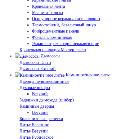
Керамические плиты
Кровельная лента
Магнезит плиты
Огнеупорное керамическое волокно
Термостойкий, базальтовый шнур
Фиброцементные панели
Фольга алюминиевая
Экраны отражающие нержавеющие
Кровельная изоляция Мастер-флеш
Дымососы
Дымососы Darco
Дымососы Exodraft
Каминное/печное литье
Дверцы печные/каминные
Духовые шкафы
Везувий
Задвижки дымохода (шибер)
Каминные дверцы
Везувий
Колосниковые решетки
Литье Балезино
Литье Везувий
Литье Рубцовское