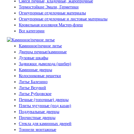
Смеси печные, кладочные, жаропрочные
Термостойкие Эмали, Герметики
Огнеупорные отделочные материалы
Огнеупорные отделочные и листовые материалы
Кровельная изоляция Мастер-флеш
Все категории
Каминное/печное литье
Дверцы печные/каминные
Духовые шкафы
Задвижки дымохода (шибер)
Каминные дверцы
Колосниковые решетки
Литье Балезино
Литье Везувий
Литье Рубцовское
Печные (топочные) дверцы
Плиты чугунные (под казан)
Поддувальные дверцы
Прочистные дверцы
Стекла для каминных дверей
Тоннели монтажные