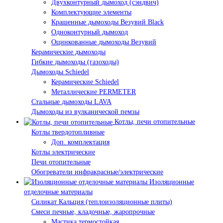
Двухконтурный дымоход (сэндвич)
Комплектующие элементы
Крашенные дымоходы Везувий Black
Одноконтурный дымоход
Оцинкованные дымоходы Везувий
Керамические дымоходы
Гибкие дымоходы (газоходы)
Дымоходы Schiedel
Керамические Schiedel
Металлические PERMETER
Стальные дымоходы LAVA
Дымоходы из вулканической пемзы
Котлы, печи отопительные
Котлы твердотопливные
Доп. комплектация
Котлы электрические
Печи отопительные
Обогреватели инфракрасные/электрические
Изоляционные
отделочные материалы
Силикат Кальция (теплоизоляционные плиты)
Смеси печные, кладочные, жаропрочные
Мастика термостойкая