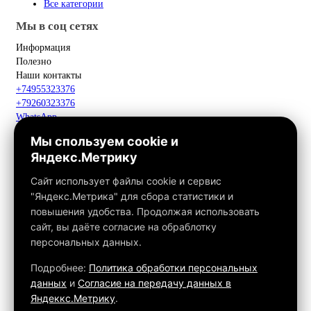
Все категории
Мы в соц сетях
Информация
Полезно
Наши контакты
+74955323376
+79260323376
WhatsApp
Telegram
Мы спользуем cookie и
Макс
Яндекс.Метрику
info@fox-kamin.ru
Наш адрес
Сайт использует файлы cookie и сервис
Московская область, г. Павловский Посад, дер. Фатеево, д. 3П,
"Яндекс.Метрика" для сбора статистики и
офис 113
повышения удобства. Продолжая использовать
Работаем с 10:00 до 18:00
сайт, вы даёте согласие на обраблотку
персональных данных.
Связаться с нами
Подробнее:
Политика обработки персональных
данных
и
Согласие на передачу данных в
Яндеккс.Метрику
.
Обращаем ваше внимание на то, что данный интернет-сайт, а