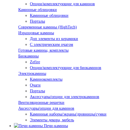
Опции/комплектующие для каминов
Каминные облицовки
Каминные облицовки
Порталы
Современные камины (HighTech)
Изразцовые камины
Доп элементы из керамики
С электрическим очагом
Готовые камины, комплекты
Биокамины
Zefire
Опции/комплектующие для биокаминов
Электрокамины
Каминокомплекты
Очаги
Порталы
Аксессуары/опции для электрокаминов
Вентиляционные решетки
Аксессуары/опции для каминов
Каминные наборы/экраны/дровницы/сумки
Элементы декора, мебель
Печи-камины