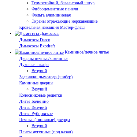
Термостойкий, базальтовый шнур
Фиброцементные панели
Фольга алюминиевая
Экраны отражающие нержавеющие
Кровельная изоляция Мастер-флеш
Дымососы
Дымососы Darco
Дымососы Exodraft
Каминное/печное литье
Дверцы печные/каминные
Духовые шкафы
Везувий
Задвижки дымохода (шибер)
Каминные дверцы
Везувий
Колосниковые решетки
Литье Балезино
Литье Везувий
Литье Рубцовское
Печные (топочные) дверцы
Везувий
Плиты чугунные (под казан)