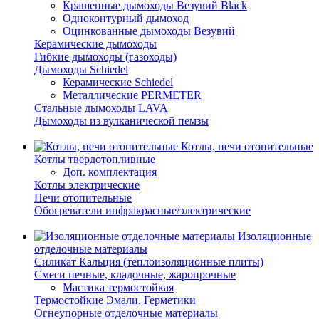
Крашенные дымоходы Везувий Black
Одноконтурный дымоход
Оцинкованные дымоходы Везувий
Керамические дымоходы
Гибкие дымоходы (газоходы)
Дымоходы Schiedel
Керамические Schiedel
Металлические PERMETER
Стальные дымоходы LAVA
Дымоходы из вулканической пемзы
Котлы, печи отопительные
Котлы твердотопливные
Доп. комплектация
Котлы электрические
Печи отопительные
Обогреватели инфракрасные/электрические
Изоляционные
отделочные материалы
Силикат Кальция (теплоизоляционные плиты)
Смеси печные, кладочные, жаропрочные
Мастика термостойкая
Термостойкие Эмали, Герметики
Огнеупорные отделочные материалы