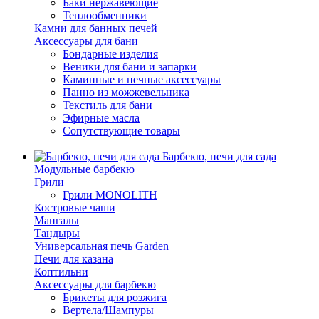
Баки нержавеющие
Теплообменники
Камни для банных печей
Аксессуары для бани
Бондарные изделия
Веники для бани и запарки
Каминные и печные аксессуары
Панно из можжевельника
Текстиль для бани
Эфирные масла
Сопутствующие товары
Барбекю, печи для сада
Модульные барбекю
Грили
Грили MONOLITH
Костровые чаши
Мангалы
Тандыры
Универсальная печь Garden
Печи для казана
Коптильни
Аксессуары для барбекю
Брикеты для розжига
Вертела/Шампуры