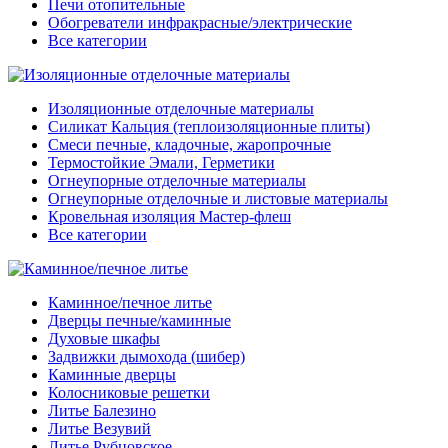
Печи отопительные
Обогреватели инфракрасные/электрические
Все категории
Изоляционные отделочные материалы
Силикат Кальция (теплоизоляционные плиты)
Смеси печные, кладочные, жаропрочные
Термостойкие Эмали, Герметики
Огнеупорные отделочные материалы
Огнеупорные отделочные и листовые материалы
Кровельная изоляция Мастер-флеш
Все категории
Каминное/печное литье
Дверцы печные/каминные
Духовые шкафы
Задвижки дымохода (шибер)
Каминные дверцы
Колосниковые решетки
Литье Балезино
Литье Везувий
Литье Рубцовское