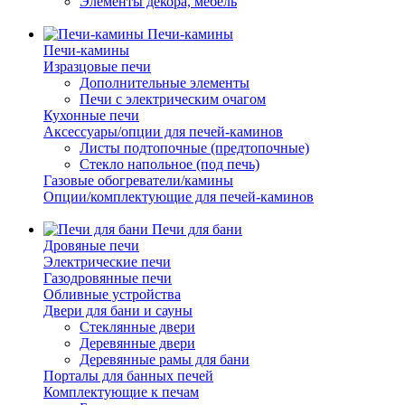
Элементы декора, мебель
Печи-камины
Печи-камины
Изразцовые печи
Дополнительные элементы
Печи с электрическим очагом
Кухонные печи
Аксессуары/опции для печей-каминов
Листы подтопочные (предтопочные)
Стекло напольное (под печь)
Газовые обогреватели/камины
Опции/комплектующие для печей-каминов
Печи для бани
Дровяные печи
Электрические печи
Газодровянные печи
Обливные устройства
Двери для бани и сауны
Стеклянные двери
Деревянные двери
Деревянные рамы для бани
Порталы для банных печей
Комплектующие к печам