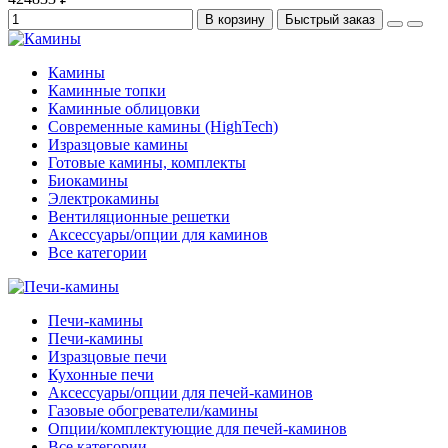
В корзину
Быстрый заказ
Камины
Каминные топки
Каминные облицовки
Современные камины (HighTech)
Изразцовые камины
Готовые камины, комплекты
Биокамины
Электрокамины
Вентиляционные решетки
Аксессуары/опции для каминов
Все категории
Печи-камины
Печи-камины
Изразцовые печи
Кухонные печи
Аксессуары/опции для печей-каминов
Газовые обогреватели/камины
Опции/комплектующие для печей-каминов
Все категории