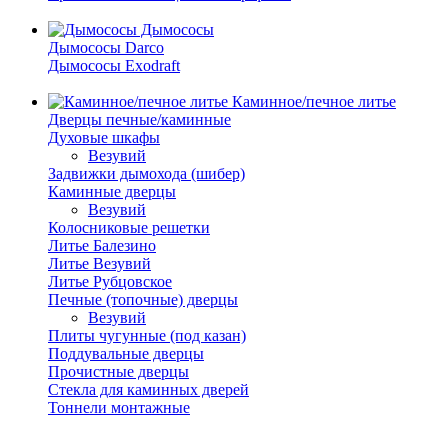
Дымососы
Дымососы Darco
Дымососы Exodraft
Каминное/печное литье
Дверцы печные/каминные
Духовые шкафы
Везувий
Задвижки дымохода (шибер)
Каминные дверцы
Везувий
Колосниковые решетки
Литье Балезино
Литье Везувий
Литье Рубцовское
Печные (топочные) дверцы
Везувий
Плиты чугунные (под казан)
Поддувальные дверцы
Прочистные дверцы
Стекла для каминных дверей
Тоннели монтажные