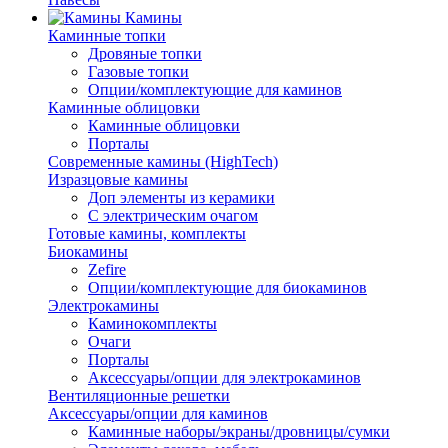
Камины
Каминные топки
Дровяные топки
Газовые топки
Опции/комплектующие для каминов
Каминные облицовки
Каминные облицовки
Порталы
Современные камины (HighTech)
Изразцовые камины
Доп элементы из керамики
С электрическим очагом
Готовые камины, комплекты
Биокамины
Zefire
Опции/комплектующие для биокаминов
Электрокамины
Каминокомплекты
Очаги
Порталы
Аксессуары/опции для электрокаминов
Вентиляционные решетки
Аксессуары/опции для каминов
Каминные наборы/экраны/дровницы/сумки