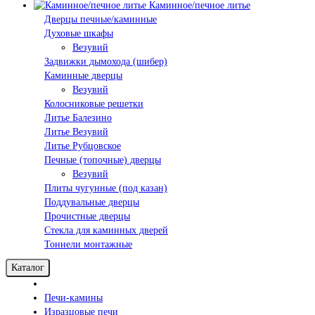
Каминное/печное литье
Дверцы печные/каминные
Духовые шкафы
Везувий
Задвижки дымохода (шибер)
Каминные дверцы
Везувий
Колосниковые решетки
Литье Балезино
Литье Везувий
Литье Рубцовское
Печные (топочные) дверцы
Везувий
Плиты чугунные (под казан)
Поддувальные дверцы
Прочистные дверцы
Стекла для каминных дверей
Тоннели монтажные
Каталог
Печи-камины
Изразцовые печи