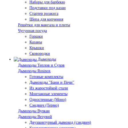
Наборы для барбекю
Подставки под казан
Стартер розжига
Щепа для копчения
Решётки для мангала и плиты
Чугунная посуда
Горшки
Казаны
Крышки
Сковородки
Дымоходы
Дымоходы Теплов и Сухов
Дымоходы Rosinox
Готовые комплекты
Дымоходы "Бани и Печи"
Из жаростойкой стали
Монтажные элементы
Одностенные (Моно)
Сэндвич (Термо)
Дымоходы Вулкан
Дымоходы Везувий
Двухконтурный дымоход (сэндвич)