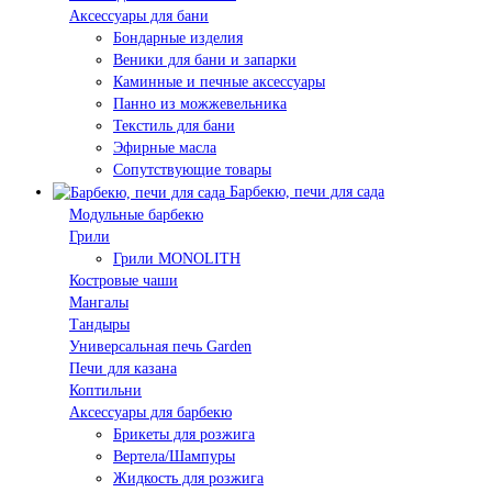
Аксессуары для бани
Бондарные изделия
Веники для бани и запарки
Каминные и печные аксессуары
Панно из можжевельника
Текстиль для бани
Эфирные масла
Сопутствующие товары
Барбекю, печи для сада
Модульные барбекю
Грили
Грили MONOLITH
Костровые чаши
Мангалы
Тандыры
Универсальная печь Garden
Печи для казана
Коптильни
Аксессуары для барбекю
Брикеты для розжига
Вертела/Шампуры
Жидкость для розжига