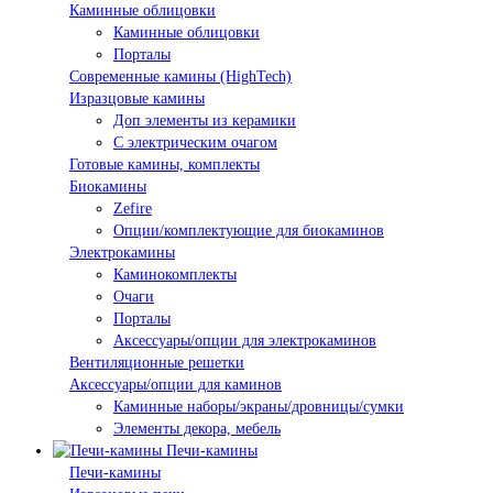
Каминные облицовки
Каминные облицовки
Порталы
Современные камины (HighTech)
Изразцовые камины
Доп элементы из керамики
С электрическим очагом
Готовые камины, комплекты
Биокамины
Zefire
Опции/комплектующие для биокаминов
Электрокамины
Каминокомплекты
Очаги
Порталы
Аксессуары/опции для электрокаминов
Вентиляционные решетки
Аксессуары/опции для каминов
Каминные наборы/экраны/дровницы/сумки
Элементы декора, мебель
Печи-камины
Печи-камины