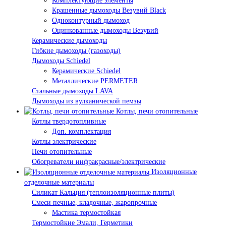
Комплектующие элементы
Крашенные дымоходы Везувий Black
Одноконтурный дымоход
Оцинкованные дымоходы Везувий
Керамические дымоходы
Гибкие дымоходы (газоходы)
Дымоходы Schiedel
Керамические Schiedel
Металлические PERMETER
Стальные дымоходы LAVA
Дымоходы из вулканической пемзы
Котлы, печи отопительные
Котлы твердотопливные
Доп. комплектация
Котлы электрические
Печи отопительные
Обогреватели инфракрасные/электрические
Изоляционные
отделочные материалы
Силикат Кальция (теплоизоляционные плиты)
Смеси печные, кладочные, жаропрочные
Мастика термостойкая
Термостойкие Эмали, Герметики