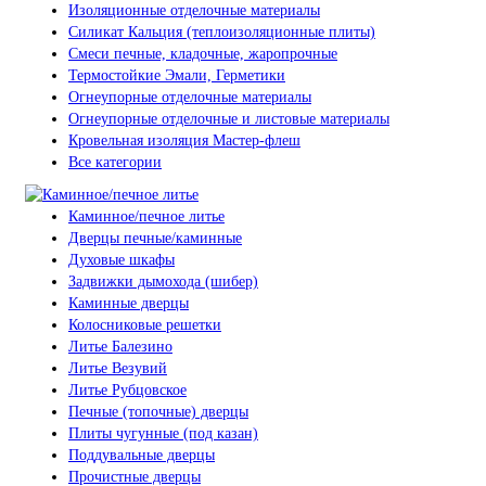
Изоляционные отделочные материалы
Силикат Кальция (теплоизоляционные плиты)
Смеси печные, кладочные, жаропрочные
Термостойкие Эмали, Герметики
Огнеупорные отделочные материалы
Огнеупорные отделочные и листовые материалы
Кровельная изоляция Мастер-флеш
Все категории
Каминное/печное литье
Дверцы печные/каминные
Духовые шкафы
Задвижки дымохода (шибер)
Каминные дверцы
Колосниковые решетки
Литье Балезино
Литье Везувий
Литье Рубцовское
Печные (топочные) дверцы
Плиты чугунные (под казан)
Поддувальные дверцы
Прочистные дверцы