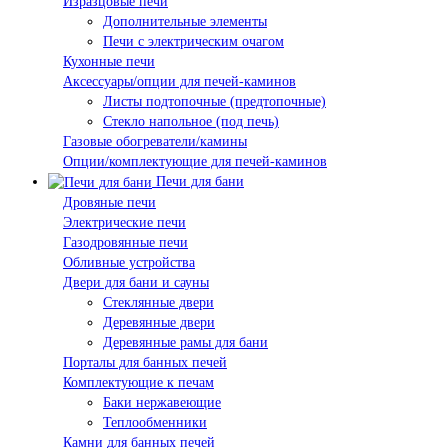
Изразцовые печи
Дополнительные элементы
Печи с электрическим очагом
Кухонные печи
Аксессуары/опции для печей-каминов
Листы подтопочные (предтопочные)
Стекло напольное (под печь)
Газовые обогреватели/камины
Опции/комплектующие для печей-каминов
Печи для бани
Дровяные печи
Электрические печи
Газодровянные печи
Обливные устройства
Двери для бани и сауны
Стеклянные двери
Деревянные двери
Деревянные рамы для бани
Порталы для банных печей
Комплектующие к печам
Баки нержавеющие
Теплообменники
Камни для банных печей