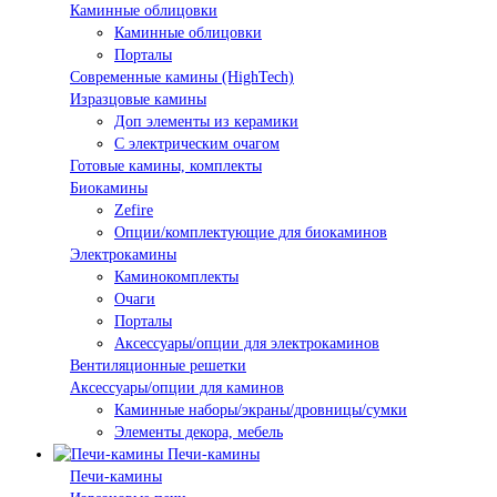
Каминные облицовки
Каминные облицовки
Порталы
Современные камины (HighTech)
Изразцовые камины
Доп элементы из керамики
С электрическим очагом
Готовые камины, комплекты
Биокамины
Zefire
Опции/комплектующие для биокаминов
Электрокамины
Каминокомплекты
Очаги
Порталы
Аксессуары/опции для электрокаминов
Вентиляционные решетки
Аксессуары/опции для каминов
Каминные наборы/экраны/дровницы/сумки
Элементы декора, мебель
Печи-камины
Печи-камины