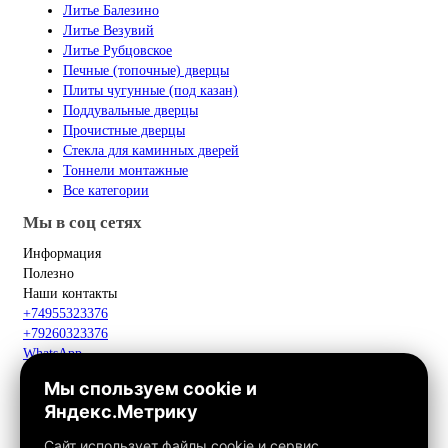
Литье Балезино
Литье Везувий
Литье Рубцовское
Печные (топочные) дверцы
Плиты чугунные (под казан)
Поддувальные дверцы
Прочистные дверцы
Стекла для каминных дверей
Тоннели монтажные
Все категории
Мы в соц сетях
Информация
Полезно
Наши контакты
+74955323376
+79260323376
WhatsApp
Telegram
Мы спользуем cookie и
Макс
Яндекс.Метрику
info@fox-kamin.ru
Наш адрес
Сайт использует файлы cookie и сервис