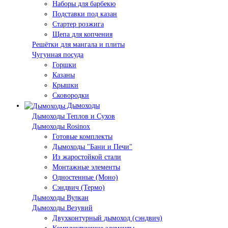
Наборы для барбекю
Подставки под казан
Стартер розжига
Щепа для копчения
Решётки для мангала и плиты
Чугунная посуда
Горшки
Казаны
Крышки
Сковородки
Дымоходы
Дымоходы Теплов и Сухов
Дымоходы Rosinox
Готовые комплекты
Дымоходы "Бани и Печи"
Из жаростойкой стали
Монтажные элементы
Одностенные (Моно)
Сэндвич (Термо)
Дымоходы Вулкан
Дымоходы Везувий
Двухконтурный дымоход (сэндвич)