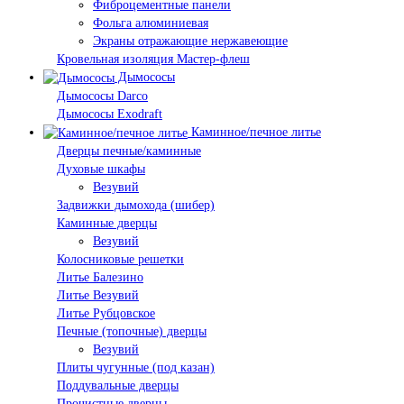
Фиброцементные панели
Фольга алюминиевая
Экраны отражающие нержавеющие
Кровельная изоляция Мастер-флеш
Дымососы
Дымососы Darco
Дымососы Exodraft
Каминное/печное литье
Дверцы печные/каминные
Духовые шкафы
Везувий
Задвижки дымохода (шибер)
Каминные дверцы
Везувий
Колосниковые решетки
Литье Балезино
Литье Везувий
Литье Рубцовское
Печные (топочные) дверцы
Везувий
Плиты чугунные (под казан)
Поддувальные дверцы
Прочистные дверцы