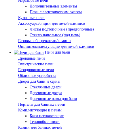
Изразцовые печи
Дополнительные элементы
Печи с электрическим очагом
Кухонные печи
Аксессуары/опции для печей-каминов
Листы подтопочные (предтопочные)
Стекло напольное (под печь)
Газовые обогреватели/камины
Опции/комплектующие для печей-каминов
Печи для бани
Дровяные печи
Электрические печи
Газодровянные печи
Обливные устройства
Двери для бани и сауны
Стеклянные двери
Деревянные двери
Деревянные рамы для бани
Порталы для банных печей
Комплектующие к печам
Баки нержавеющие
Теплообменники
Камни для банных печей