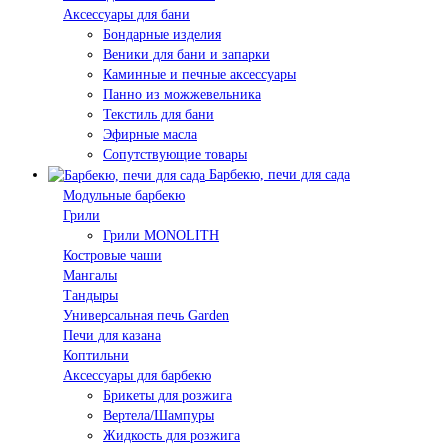
Аксессуары для бани
Бондарные изделия
Веники для бани и запарки
Каминные и печные аксессуары
Панно из можжевельника
Текстиль для бани
Эфирные масла
Сопутствующие товары
Барбекю, печи для сада
Модульные барбекю
Грили
Грили MONOLITH
Костровые чаши
Мангалы
Тандыры
Универсальная печь Garden
Печи для казана
Коптильни
Аксессуары для барбекю
Брикеты для розжига
Вертела/Шампуры
Жидкость для розжига