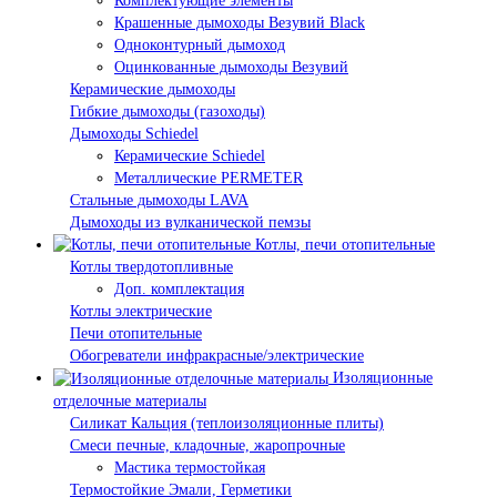
Комплектующие элементы
Крашенные дымоходы Везувий Black
Одноконтурный дымоход
Оцинкованные дымоходы Везувий
Керамические дымоходы
Гибкие дымоходы (газоходы)
Дымоходы Schiedel
Керамические Schiedel
Металлические PERMETER
Стальные дымоходы LAVA
Дымоходы из вулканической пемзы
Котлы, печи отопительные
Котлы твердотопливные
Доп. комплектация
Котлы электрические
Печи отопительные
Обогреватели инфракрасные/электрические
Изоляционные
отделочные материалы
Силикат Кальция (теплоизоляционные плиты)
Смеси печные, кладочные, жаропрочные
Мастика термостойкая
Термостойкие Эмали, Герметики