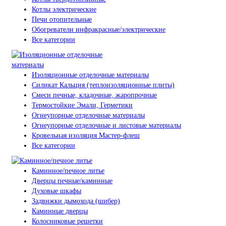
Котлы электрические
Печи отопительные
Обогреватели инфракрасные/электрические
Все категории
Изоляционные отделочные материалы
Силикат Кальция (теплоизоляционные плиты)
Смеси печные, кладочные, жаропрочные
Термостойкие Эмали, Герметики
Огнеупорные отделочные материалы
Огнеупорные отделочные и листовые материалы
Кровельная изоляция Мастер-флеш
Все категории
Каминное/печное литье
Дверцы печные/каминные
Духовые шкафы
Задвижки дымохода (шибер)
Каминные дверцы
Колосниковые решетки