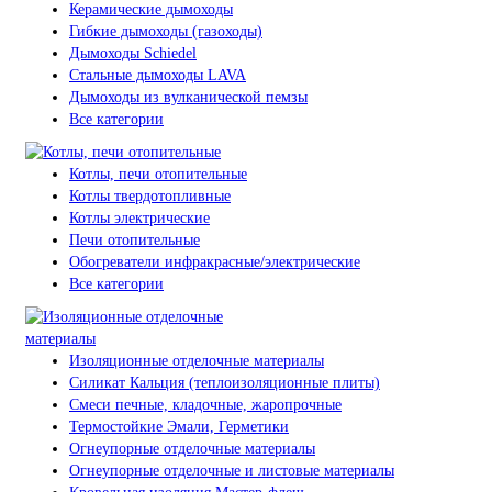
Керамические дымоходы
Гибкие дымоходы (газоходы)
Дымоходы Schiedel
Стальные дымоходы LAVA
Дымоходы из вулканической пемзы
Все категории
Котлы, печи отопительные
Котлы твердотопливные
Котлы электрические
Печи отопительные
Обогреватели инфракрасные/электрические
Все категории
Изоляционные отделочные материалы
Силикат Кальция (теплоизоляционные плиты)
Смеси печные, кладочные, жаропрочные
Термостойкие Эмали, Герметики
Огнеупорные отделочные материалы
Огнеупорные отделочные и листовые материалы