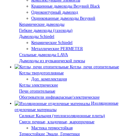
Комплектующие элементы
Крашенные дымоходы Везувий Black
Одноконтурный дымоход
Оцинкованные дымоходы Везувий
Керамические дымоходы
Гибкие дымоходы (газоходы)
Дымоходы Schiedel
Керамические Schiedel
Металлические PERMETER
Стальные дымоходы LAVA
Дымоходы из вулканической пемзы
Котлы, печи отопительные
Котлы твердотопливные
Доп. комплектация
Котлы электрические
Печи отопительные
Обогреватели инфракрасные/электрические
Изоляционные
отделочные материалы
Силикат Кальция (теплоизоляционные плиты)
Смеси печные, кладочные, жаропрочные
Мастика термостойкая
Термостойкие Эмали, Герметики