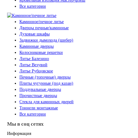
Кровельная изоляция Мастер-флеш
Все категории
Каминное/печное литье
Дверцы печные/каминные
Духовые шкафы
Задвижки дымохода (шибер)
Каминные дверцы
Колосниковые решетки
Литье Балезино
Литье Везувий
Литье Рубцовское
Печные (топочные) дверцы
Плиты чугунные (под казан)
Поддувальные дверцы
Прочистные дверцы
Стекла для каминных дверей
Тоннели монтажные
Все категории
Мы в соц сетях
Информация