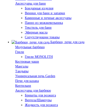
Аксессуары для бани
Бондарные изделия
Веники для бани и запарки
Каминные и печные аксессуары
Панно из можжевельника
Текстиль для бани
Эфирные масла
Сопутствующие товары
Барбекю, печи для сада
Модульные барбекю
Грили
Грили MONOLITH
Костровые чаши
Мангалы
Тандыры
Универсальная печь Garden
Печи для казана
Коптильни
Аксессуары для барбекю
Брикеты для розжига
Вертела/Шампуры
Жидкость для розжига