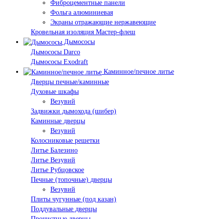
Фиброцементные панели
Фольга алюминиевая
Экраны отражающие нержавеющие
Кровельная изоляция Мастер-флеш
Дымососы
Дымососы Darco
Дымососы Exodraft
Каминное/печное литье
Дверцы печные/каминные
Духовые шкафы
Везувий
Задвижки дымохода (шибер)
Каминные дверцы
Везувий
Колосниковые решетки
Литье Балезино
Литье Везувий
Литье Рубцовское
Печные (топочные) дверцы
Везувий
Плиты чугунные (под казан)
Поддувальные дверцы
Прочистные дверцы