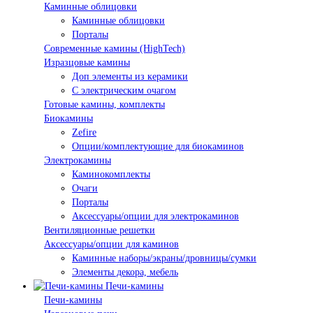
Каминные облицовки
Каминные облицовки
Порталы
Современные камины (HighTech)
Изразцовые камины
Доп элементы из керамики
С электрическим очагом
Готовые камины, комплекты
Биокамины
Zefire
Опции/комплектующие для биокаминов
Электрокамины
Каминокомплекты
Очаги
Порталы
Аксессуары/опции для электрокаминов
Вентиляционные решетки
Аксессуары/опции для каминов
Каминные наборы/экраны/дровницы/сумки
Элементы декора, мебель
Печи-камины
Печи-камины