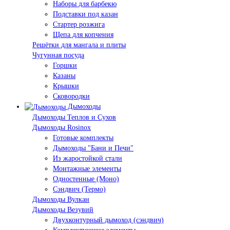
Наборы для барбекю
Подставки под казан
Стартер розжига
Щепа для копчения
Решётки для мангала и плиты
Чугунная посуда
Горшки
Казаны
Крышки
Сковородки
Дымоходы
Дымоходы Теплов и Сухов
Дымоходы Rosinox
Готовые комплекты
Дымоходы "Бани и Печи"
Из жаростойкой стали
Монтажные элементы
Одностенные (Моно)
Сэндвич (Термо)
Дымоходы Вулкан
Дымоходы Везувий
Двухконтурный дымоход (сэндвич)