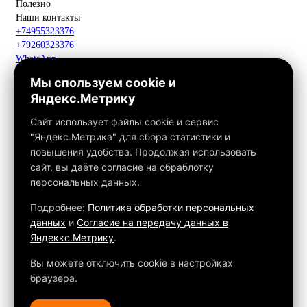
Полезно
Наши контакты
+74955323376
+79260323376
WhatsApp
Telegram
Мы спользуем cookie и
Макс
Яндекс.Метрику
info@fox-kamin.ru
Наш адрес
Сайт использует файлы cookie и сервис
Московская область, г. Павловский Посад, дер. Фатеево, д. 3П,
"Яндекс.Метрика" для сбора статистики и
офис 113
повышения удобства. Продолжая использовать
Работаем с 10:00 до 18:00
сайт, вы даёте согласие на обраблотку
персональных данных.
Связаться с нами
Подробнее:
Политика обработки персональных
данных
и
Согласие на передачу данных в
Яндеккс.Метрику
.
Обращаем ваше внимание на то, что данный интернет-сайт, а
также вся информация о товарах и ценах, предоставленная на
Вы можете отключить cookie в настройках
нём, носит исключительно информационный характер и ни при
браузера.
каких условиях не является публичной офертой, определяемой
положениями Статьи 437 ГК РФ.