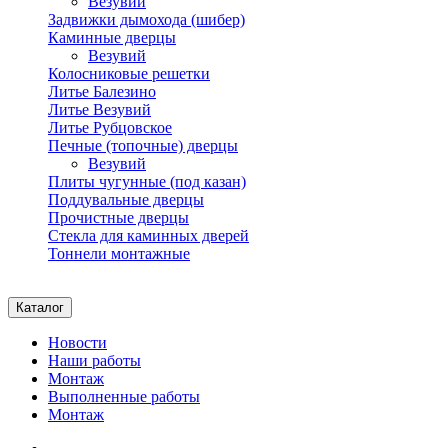
Везувий
Задвижки дымохода (шибер)
Каминные дверцы
Везувий
Колосниковые решетки
Литье Балезино
Литье Везувий
Литье Рубцовское
Печные (топочные) дверцы
Везувий
Плиты чугунные (под казан)
Поддувальные дверцы
Прочистные дверцы
Стекла для каминных дверей
Тоннели монтажные
Каталог
Новости
Наши работы
Монтаж
Выполненные работы
Монтаж