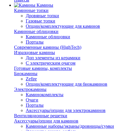
Камины
Каминные топки
Дровяные топки
Газовые топки
Опции/комплектующие для каминов
Каминные облицовки
Каминные облицовки
Порталы
Современные камины (HighTech)
Изразцовые камины
Доп элементы из керамики
С электрическим очагом
Готовые камины, комплекты
Биокамины
Zefire
Опции/комплектующие для биокаминов
Электрокамины
Каминокомплекты
Очаги
Порталы
Аксессуары/опции для электрокаминов
Вентиляционные решетки
Аксессуары/опции для каминов
Каминные наборы/экраны/дровницы/сумки