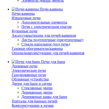
Элементы декора, мебель
Печи-камины
Печи-камины
Изразцовые печи
Дополнительные элементы
Печи с электрическим очагом
Кухонные печи
Аксессуары/опции для печей-каминов
Листы подтопочные (предтопочные)
Стекло напольное (под печь)
Газовые обогреватели/камины
Опции/комплектующие для печей-каминов
Печи для бани
Дровяные печи
Электрические печи
Газодровянные печи
Обливные устройства
Двери для бани и сауны
Стеклянные двери
Деревянные двери
Деревянные рамы для бани
Порталы для банных печей
Комплектующие к печам