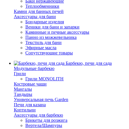
Баки нержавеющие
Теплообменники
Камни для банных печей
Аксессуары для бани
Бондарные изделия
Веники для бани и запарки
Каминные и печные аксессуары
Панно из можжевельника
Текстиль для бани
Эфирные масла
Сопутствующие товары
Барбекю, печи для сада
Модульные барбекю
Грили
Грили MONOLITH
Костровые чаши
Мангалы
Тандыры
Универсальная печь Garden
Печи для казана
Коптильни
Аксессуары для барбекю
Брикеты для розжига
Вертела/Шампуры