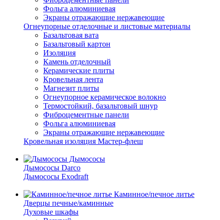
Фольга алюминиевая
Экраны отражающие нержавеющие
Огнеупорные отделочные и листовые материалы
Базальтовая вата
Базальтовый картон
Изоляция
Камень отделочный
Керамические плиты
Кровельная лента
Магнезит плиты
Огнеупорное керамическое волокно
Термостойкий, базальтовый шнур
Фиброцементные панели
Фольга алюминиевая
Экраны отражающие нержавеющие
Кровельная изоляция Мастер-флеш
Дымососы
Дымососы Darco
Дымососы Exodraft
Каминное/печное литье
Дверцы печные/каминные
Духовые шкафы