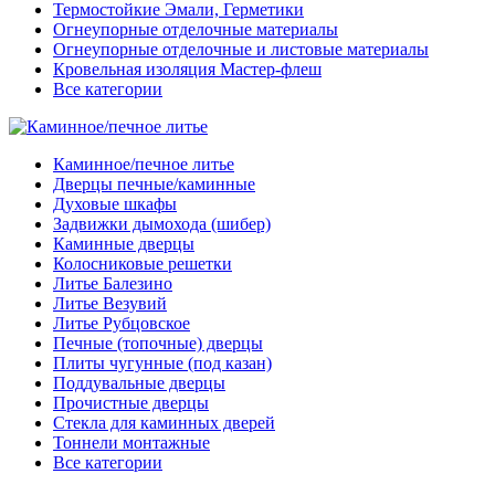
Термостойкие Эмали, Герметики
Огнеупорные отделочные материалы
Огнеупорные отделочные и листовые материалы
Кровельная изоляция Мастер-флеш
Все категории
Каминное/печное литье
Дверцы печные/каминные
Духовые шкафы
Задвижки дымохода (шибер)
Каминные дверцы
Колосниковые решетки
Литье Балезино
Литье Везувий
Литье Рубцовское
Печные (топочные) дверцы
Плиты чугунные (под казан)
Поддувальные дверцы
Прочистные дверцы
Стекла для каминных дверей
Тоннели монтажные
Все категории