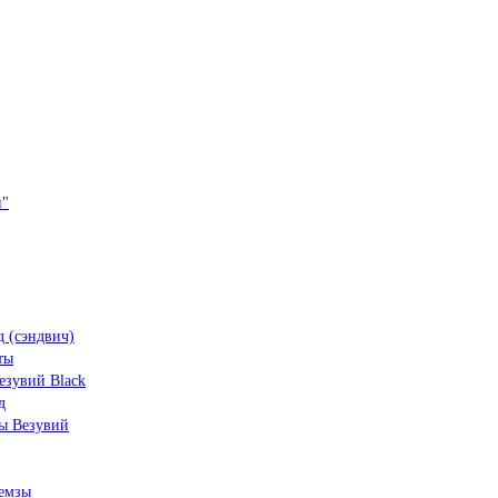
и"
 (сэндвич)
ты
зувий Black
д
ы Везувий
емзы