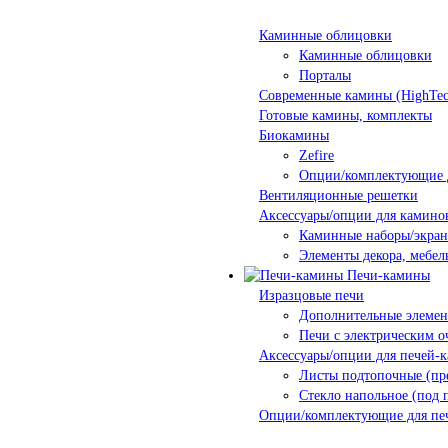
Каминные облицовки
Каминные облицовки
Порталы
Современные камины (HighTec
Готовые камины, комплекты
Биокамины
Zefire
Опции/комплектующие 
Вентиляционные решетки
Аксессуары/опции для камино
Каминные наборы/экра
Элементы декора, мебел
Печи-камины
Изразцовые печи
Дополнительные элеме
Печи с электрическим о
Аксессуары/опции для печей-
Листы подтопочные (пр
Стекло напольное (под 
Опции/комплектующие для пе