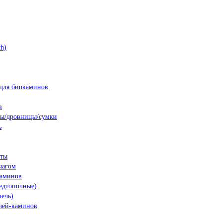
h)
для биокаминов
в
ны/дровницы/сумки
ь
нты
чагом
каминов
едтопочные)
печь)
чей-каминов