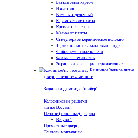
Базальтовый картон
Изоляция
Камень отделочный
Керамические плиты
Кровельная лента
Магнезит плиты
Огнеупорное керамическое волокно
Термостойкий, базальтовый шнур
Фиброцементные панели
Фольга алюминиевая
Экраны отражающие нержавеющие
Каминное/печное литье
Дверцы печные/каминные
Задвижки дымохода (шибер)
Колосниковые решетки
Литье Везувий
Печные (топочные) дверцы
Везувий
Прочистные дверцы
Тоннели монтажные