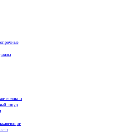
ропрочные
риалы
кое волокно
овый шнур
и
ржавеющие
флеш