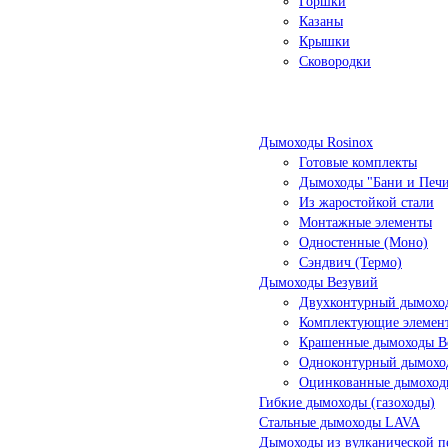
Горшки
Казаны
Крышки
Сковородки
Дымоходы Rosinox
Готовые комплекты
Дымоходы "Бани и Печ
Из жаростойкой стали
Монтажные элементы
Одностенные (Моно)
Сэндвич (Термо)
Дымоходы Везувий
Двухконтурный дымоход
Комплектующие элемен
Крашенные дымоходы Ве
Одноконтурный дымохо
Оцинкованные дымоход
Гибкие дымоходы (газоходы)
Стальные дымоходы LAVA
Дымоходы из вулканической п