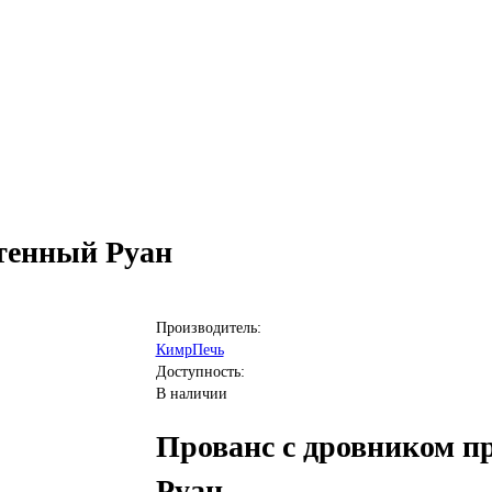
тенный Руан
Производитель:
КимрПечь
Доступность:
В наличии
Прованс с дровником п
Руан