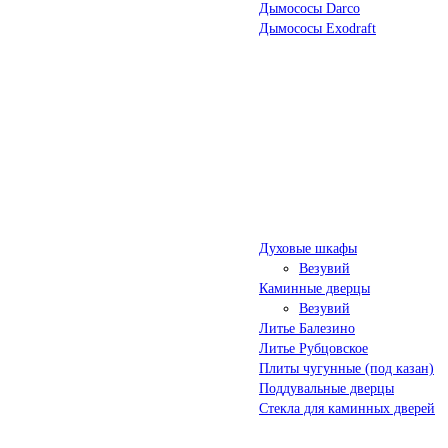
Дымососы Darco
Дымососы Exodraft
Духовые шкафы
Везувий
Каминные дверцы
Везувий
Литье Балезино
Литье Рубцовское
Плиты чугунные (под казан)
Поддувальные дверцы
Стекла для каминных дверей