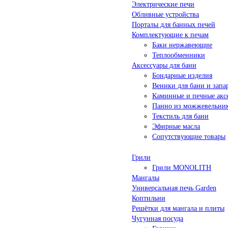
Электрические печи
Обливные устройства
Порталы для банных печей
Комплектующие к печам
Баки нержавеющие
Теплообменники
Аксессуары для бани
Бондарные изделия
Веники для бани и запа
Каминные и печные акс
Панно из можжевельни
Текстиль для бани
Эфирные масла
Сопутствующие товары
Грили
Грили MONOLITH
Мангалы
Универсальная печь Garden
Коптильни
Решётки для мангала и плиты
Чугунная посуда