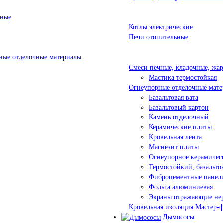
ьные
Котлы электрические
Печи отопительные
ые отделочные материалы
Смеси печные, кладочные, жа
Мастика термостойкая
Огнеупорные отделочные мате
Базальтовая вата
Базальтовый картон
Камень отделочный
Керамические плиты
Кровельная лента
Магнезит плиты
Огнеупорное керамичес
Термостойкий, базальт
Фиброцементные панел
Фольга алюминиевая
Экраны отражающие не
Кровельная изоляция Мастер-
Дымососы