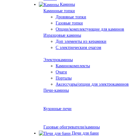
Камины
Каминные топки
Дровяные топки
Газовые топки
Опции/комплектующие для каминов
Изразцовые камины
Доп элементы из керамики
С электрическим очагом
Электрокамины
Каминокомплекты
Очаги
Порталы
Аксессуары/опции для электрокаминов
Печи-камины
Кухонные печи
Газовые обогреватели/камины
Печи для бани