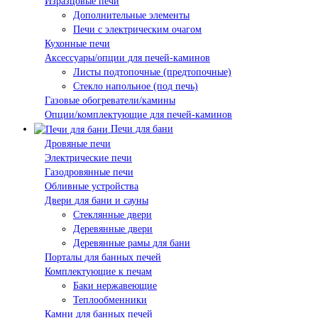
Изразцовые печи
Дополнительные элементы
Печи с электрическим очагом
Кухонные печи
Аксессуары/опции для печей-каминов
Листы подтопочные (предтопочные)
Стекло напольное (под печь)
Газовые обогреватели/камины
Опции/комплектующие для печей-каминов
Печи для бани
Дровяные печи
Электрические печи
Газодровянные печи
Обливные устройства
Двери для бани и сауны
Стеклянные двери
Деревянные двери
Деревянные рамы для бани
Порталы для банных печей
Комплектующие к печам
Баки нержавеющие
Теплообменники
Камни для банных печей