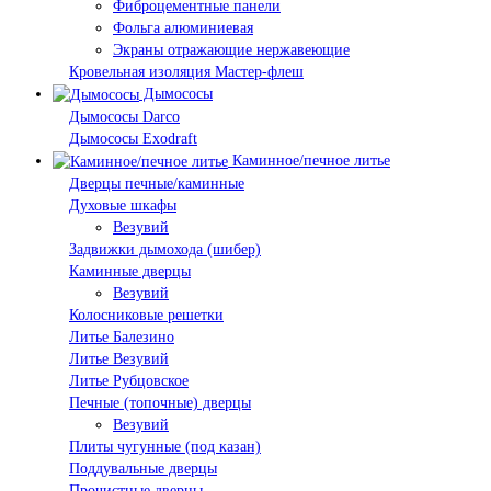
Фиброцементные панели
Фольга алюминиевая
Экраны отражающие нержавеющие
Кровельная изоляция Мастер-флеш
Дымососы
Дымососы Darco
Дымососы Exodraft
Каминное/печное литье
Дверцы печные/каминные
Духовые шкафы
Везувий
Задвижки дымохода (шибер)
Каминные дверцы
Везувий
Колосниковые решетки
Литье Балезино
Литье Везувий
Литье Рубцовское
Печные (топочные) дверцы
Везувий
Плиты чугунные (под казан)
Поддувальные дверцы
Прочистные дверцы