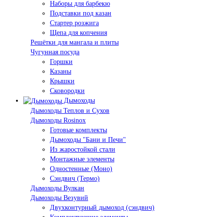
Наборы для барбекю
Подставки под казан
Стартер розжига
Щепа для копчения
Решётки для мангала и плиты
Чугунная посуда
Горшки
Казаны
Крышки
Сковородки
Дымоходы
Дымоходы Теплов и Сухов
Дымоходы Rosinox
Готовые комплекты
Дымоходы "Бани и Печи"
Из жаростойкой стали
Монтажные элементы
Одностенные (Моно)
Сэндвич (Термо)
Дымоходы Вулкан
Дымоходы Везувий
Двухконтурный дымоход (сэндвич)