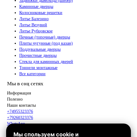
Задвижки дымохода (шибер)
Каминные дверцы
Колосниковые решетки
Литье Балезино
Литье Везувий
Литье Рубцовское
Печные (топочные) дверцы
Плиты чугунные (под казан)
Поддувальные дверцы
Прочистные дверцы
Стекла для каминных дверей
Тоннели монтажные
Все категории
Мы в соц сетях
Информация
Полезно
Наши контакты
+74955323376
+79260323376
WhatsApp
Telegram
Мы спользуем cookie и
Макс