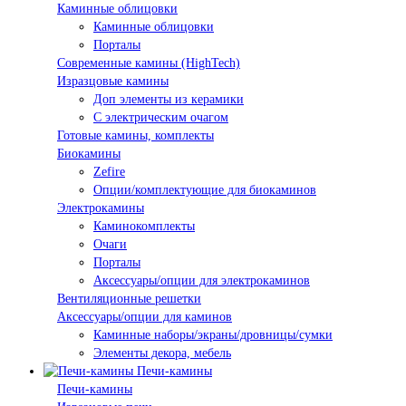
Каминные облицовки
Каминные облицовки
Порталы
Современные камины (HighTech)
Изразцовые камины
Доп элементы из керамики
С электрическим очагом
Готовые камины, комплекты
Биокамины
Zefire
Опции/комплектующие для биокаминов
Электрокамины
Каминокомплекты
Очаги
Порталы
Аксессуары/опции для электрокаминов
Вентиляционные решетки
Аксессуары/опции для каминов
Каминные наборы/экраны/дровницы/сумки
Элементы декора, мебель
Печи-камины
Печи-камины