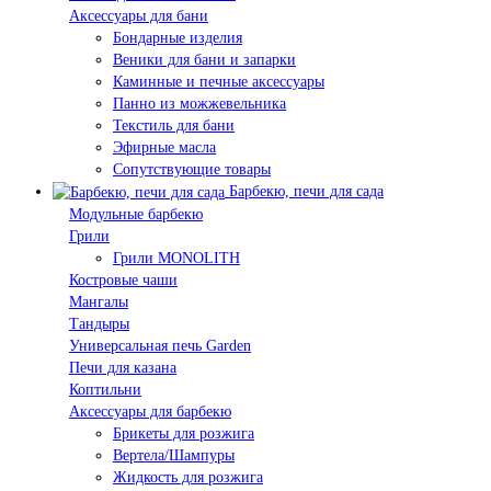
Аксессуары для бани
Бондарные изделия
Веники для бани и запарки
Каминные и печные аксессуары
Панно из можжевельника
Текстиль для бани
Эфирные масла
Сопутствующие товары
Барбекю, печи для сада
Модульные барбекю
Грили
Грили MONOLITH
Костровые чаши
Мангалы
Тандыры
Универсальная печь Garden
Печи для казана
Коптильни
Аксессуары для барбекю
Брикеты для розжига
Вертела/Шампуры
Жидкость для розжига