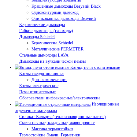
Комплектующие элементы
Крашенные дымоходы Везувий Black
Одноконтурный дымоход
Оцинкованные дымоходы Везувий
Керамические дымоходы
Гибкие дымоходы (газоходы)
Дымоходы Schiedel
Керамические Schiedel
Металлические PERMETER
Стальные дымоходы LAVA
Дымоходы из вулканической пемзы
Котлы, печи отопительные
Котлы твердотопливные
Доп. комплектация
Котлы электрические
Печи отопительные
Обогреватели инфракрасные/электрические
Изоляционные
отделочные материалы
Силикат Кальция (теплоизоляционные плиты)
Смеси печные, кладочные, жаропрочные
Мастика термостойкая
Термостойкие Эмали, Герметики