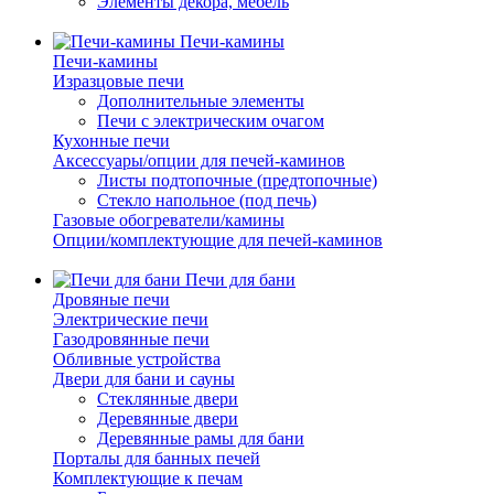
Элементы декора, мебель
Печи-камины
Печи-камины
Изразцовые печи
Дополнительные элементы
Печи с электрическим очагом
Кухонные печи
Аксессуары/опции для печей-каминов
Листы подтопочные (предтопочные)
Стекло напольное (под печь)
Газовые обогреватели/камины
Опции/комплектующие для печей-каминов
Печи для бани
Дровяные печи
Электрические печи
Газодровянные печи
Обливные устройства
Двери для бани и сауны
Стеклянные двери
Деревянные двери
Деревянные рамы для бани
Порталы для банных печей
Комплектующие к печам