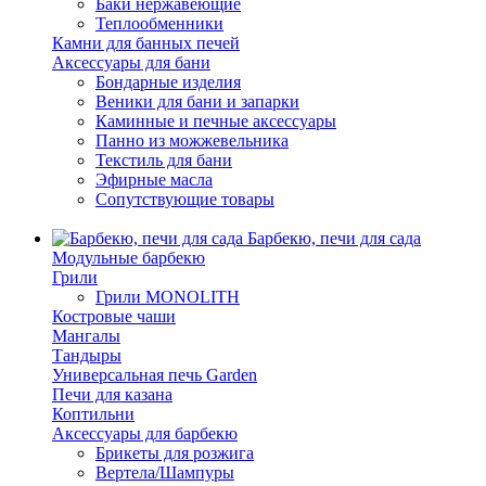
Баки нержавеющие
Теплообменники
Камни для банных печей
Аксессуары для бани
Бондарные изделия
Веники для бани и запарки
Каминные и печные аксессуары
Панно из можжевельника
Текстиль для бани
Эфирные масла
Сопутствующие товары
Барбекю, печи для сада
Модульные барбекю
Грили
Грили MONOLITH
Костровые чаши
Мангалы
Тандыры
Универсальная печь Garden
Печи для казана
Коптильни
Аксессуары для барбекю
Брикеты для розжига
Вертела/Шампуры