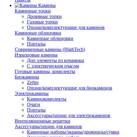
Камины
Каминные топки
Дровяные топки
Газовые топки
Опции/комплектующие для каминов
Каминные облицовки
Каминные облицовки
Порталы
Современные камины (HighTech)
Изразцовые камины
Доп элементы из керамики
С электрическим очагом
Готовые камины, комплекты
Биокамины
Zefire
Опции/комплектующие для биокаминов
Электрокамины
Каминокомплекты
Очаги
Порталы
Аксессуары/опции для электрокаминов
Вентиляционные решетки
Аксессуары/опции для каминов
Каминные наборы/экраны/дровницы/сумки