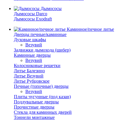
Дымососы
Дымососы Darco
Дымососы Exodraft
Каминное/печное литье
Дверцы печные/каминные
Духовые шкафы
Везувий
Задвижки дымохода (шибер)
Каминные дверцы
Везувий
Колосниковые решетки
Литье Балезино
Литье Везувий
Литье Рубцовское
Печные (топочные) дверцы
Везувий
Плиты чугунные (под казан)
Поддувальные дверцы
Прочистные дверцы
Стекла для каминных дверей
Тоннели монтажные