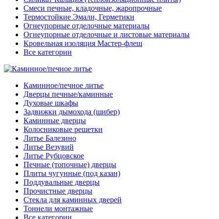
Смеси печные, кладочные, жаропрочные
Термостойкие Эмали, Герметики
Огнеупорные отделочные материалы
Огнеупорные отделочные и листовые материалы
Кровельная изоляция Мастер-флеш
Все категории
Каминное/печное литье
Дверцы печные/каминные
Духовые шкафы
Задвижки дымохода (шибер)
Каминные дверцы
Колосниковые решетки
Литье Балезино
Литье Везувий
Литье Рубцовское
Печные (топочные) дверцы
Плиты чугунные (под казан)
Поддувальные дверцы
Прочистные дверцы
Стекла для каминных дверей
Тоннели монтажные
Все категории