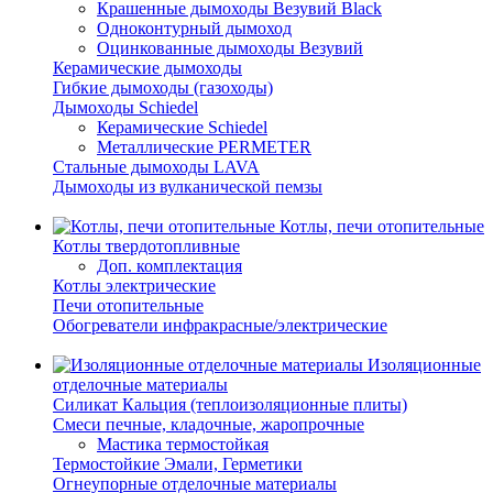
Крашенные дымоходы Везувий Black
Одноконтурный дымоход
Оцинкованные дымоходы Везувий
Керамические дымоходы
Гибкие дымоходы (газоходы)
Дымоходы Schiedel
Керамические Schiedel
Металлические PERMETER
Стальные дымоходы LAVA
Дымоходы из вулканической пемзы
Котлы, печи отопительные
Котлы твердотопливные
Доп. комплектация
Котлы электрические
Печи отопительные
Обогреватели инфракрасные/электрические
Изоляционные
отделочные материалы
Силикат Кальция (теплоизоляционные плиты)
Смеси печные, кладочные, жаропрочные
Мастика термостойкая
Термостойкие Эмали, Герметики
Огнеупорные отделочные материалы