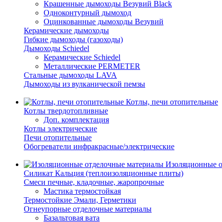
Крашенные дымоходы Везувий Black
Одноконтурный дымоход
Оцинкованные дымоходы Везувий
Керамические дымоходы
Гибкие дымоходы (газоходы)
Дымоходы Schiedel
Керамические Schiedel
Металлические PERMETER
Стальные дымоходы LAVA
Дымоходы из вулканической пемзы
Котлы, печи отопительные
Котлы твердотопливные
Доп. комплектация
Котлы электрические
Печи отопительные
Обогреватели инфракрасные/электрические
Изоляционные о
Силикат Кальция (теплоизоляционные плиты)
Смеси печные, кладочные, жаропрочные
Мастика термостойкая
Термостойкие Эмали, Герметики
Огнеупорные отделочные материалы
Базальтовая вата