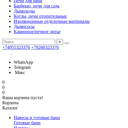
Печи для бани
Барбекю, печи для сада
Дымоходы
Котлы, печи отопительные
Изоляционные отделочные материалы
Дымососы
Каминное/печное литье
×
+74955323376
+79260323376
WhatsApp
Telegram
Макс
0
0
0
Ваша корзина пуста!
Корзина
Каталог
Навесы и готовые бани
Готовые бани
Навесы