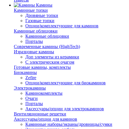
Камины
Каминные топки
Дровяные топки
Газовые топки
Опции/комплектующие для каминов
Каминные облицовки
Каминные облицовки
Порталы
Современные камины (HighTech)
Изразцовые камины
Доп элементы из керамики
С электрическим очагом
Готовые камины, комплекты
Биокамины
Zefire
Опции/комплектующие для биокаминов
Электрокамины
Каминокомплекты
Очаги
Порталы
Аксессуары/опции для электрокаминов
Вентиляционные решетки
Аксессуары/опции для каминов
Каминные наборы/экраны/дровницы/сумки