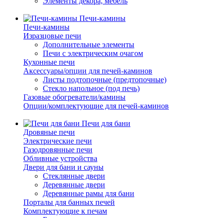
Элементы декора, мебель
Печи-камины
Печи-камины
Изразцовые печи
Дополнительные элементы
Печи с электрическим очагом
Кухонные печи
Аксессуары/опции для печей-каминов
Листы подтопочные (предтопочные)
Стекло напольное (под печь)
Газовые обогреватели/камины
Опции/комплектующие для печей-каминов
Печи для бани
Дровяные печи
Электрические печи
Газодровянные печи
Обливные устройства
Двери для бани и сауны
Стеклянные двери
Деревянные двери
Деревянные рамы для бани
Порталы для банных печей
Комплектующие к печам