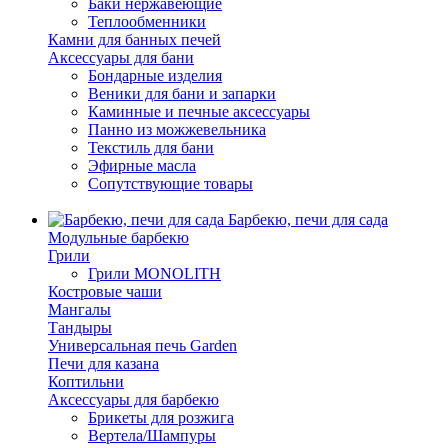
Баки нержавеющие
Теплообменники
Камни для банных печей
Аксессуары для бани
Бондарные изделия
Веники для бани и запарки
Каминные и печные аксессуары
Панно из можжевельника
Текстиль для бани
Эфирные масла
Сопутствующие товары
Барбекю, печи для сада
Модульные барбекю
Грили
Грили MONOLITH
Костровые чаши
Мангалы
Тандыры
Универсальная печь Garden
Печи для казана
Коптильни
Аксессуары для барбекю
Брикеты для розжига
Вертела/Шампуры