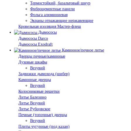
Термостойкий, базальтовый шнур
Фиброцементные панели
Фольга алюминиевая
Экраны отражающие нержавеющие
Кровельная изоляция Мастер-флеш
Дымососы
Дымососы Darco
Дымососы Exodraft
Каминное/печное литье
Дверцы печные/каминные
Духовые шкафы
Везувий
Задвижки дымохода (шибер)
Каминные дверцы
Везувий
Колосниковые решетки
Литье Балезино
Литье Везувий
Литье Рубцовское
Печные (топочные) дверцы
Везувий
Плиты чугунные (под казан)