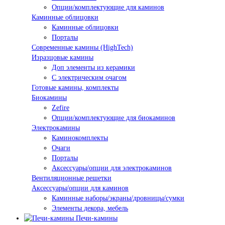
Опции/комплектующие для каминов
Каминные облицовки
Каминные облицовки
Порталы
Современные камины (HighTech)
Изразцовые камины
Доп элементы из керамики
С электрическим очагом
Готовые камины, комплекты
Биокамины
Zefire
Опции/комплектующие для биокаминов
Электрокамины
Каминокомплекты
Очаги
Порталы
Аксессуары/опции для электрокаминов
Вентиляционные решетки
Аксессуары/опции для каминов
Каминные наборы/экраны/дровницы/сумки
Элементы декора, мебель
Печи-камины