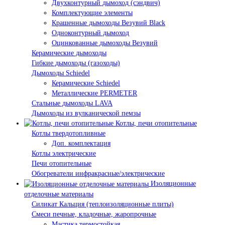
Двухконтурный дымоход (сэндвич)
Комплектующие элементы
Крашенные дымоходы Везувий Black
Одноконтурный дымоход
Оцинкованные дымоходы Везувий
Керамические дымоходы
Гибкие дымоходы (газоходы)
Дымоходы Schiedel
Керамические Schiedel
Металлические PERMETER
Стальные дымоходы LAVA
Дымоходы из вулканической пемзы
Котлы, печи отопительные
Котлы твердотопливные
Доп. комплектация
Котлы электрические
Печи отопительные
Обогреватели инфракрасные/электрические
Изоляционные
отделочные материалы
Силикат Кальция (теплоизоляционные плиты)
Смеси печные, кладочные, жаропрочные
Мастика термостойкая