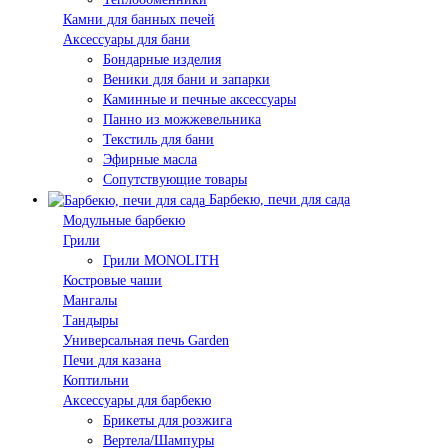
Камни для банных печей
Аксессуары для бани
Бондарные изделия
Веники для бани и запарки
Каминные и печные аксессуары
Панно из можжевельника
Текстиль для бани
Эфирные масла
Сопутствующие товары
Барбекю, печи для сада
Модульные барбекю
Грили
Грили MONOLITH
Костровые чаши
Мангалы
Тандыры
Универсальная печь Garden
Печи для казана
Коптильни
Аксессуары для барбекю
Брикеты для розжига
Вертела/Шампуры