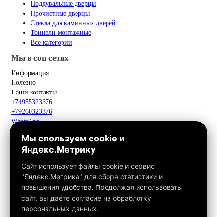
Поддувальные дверцы
Прочистные дверцы
Стекла для каминных дверей
Тоннели монтажные
Все категории
Мы в соц сетях
Информация
Полезно
Наши контакты
+74955323376
+79260323376
WhatsApp
Telegram
Мы спользуем cookie и
Макс
Яндекс.Метрику
info@fox-kamin.ru
Наш адрес
Сайт использует файлы cookie и сервис
Московская область, г. Павловский Посад, дер. Фатеево, д. 3П,
"Яндекс.Метрика" для сбора статистики и
офис 113
повышения удобства. Продолжая использовать
Работаем с 10:00 до 18:00
сайт, вы даёте согласие на обраблотку
персональных данных.
Связаться с нами