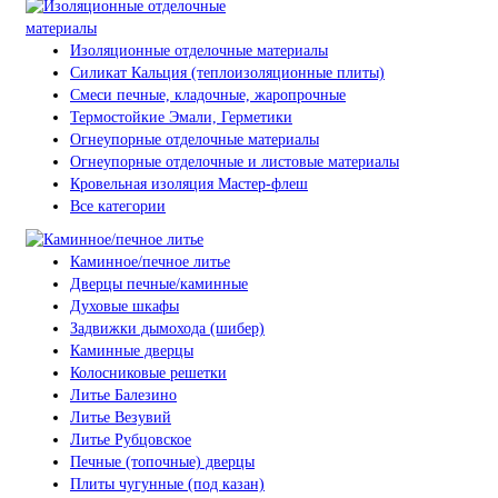
Изоляционные отделочные материалы
Силикат Кальция (теплоизоляционные плиты)
Смеси печные, кладочные, жаропрочные
Термостойкие Эмали, Герметики
Огнеупорные отделочные материалы
Огнеупорные отделочные и листовые материалы
Кровельная изоляция Мастер-флеш
Все категории
Каминное/печное литье
Дверцы печные/каминные
Духовые шкафы
Задвижки дымохода (шибер)
Каминные дверцы
Колосниковые решетки
Литье Балезино
Литье Везувий
Литье Рубцовское
Печные (топочные) дверцы
Плиты чугунные (под казан)