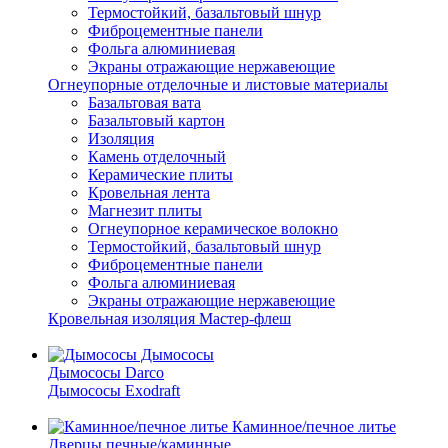
Термостойкий, базальтовый шнур
Фиброцементные панели
Фольга алюминиевая
Экраны отражающие нержавеющие
Огнеупорные отделочные и листовые материалы
Базальтовая вата
Базальтовый картон
Изоляция
Камень отделочный
Керамические плиты
Кровельная лента
Магнезит плиты
Огнеупорное керамическое волокно
Термостойкий, базальтовый шнур
Фиброцементные панели
Фольга алюминиевая
Экраны отражающие нержавеющие
Кровельная изоляция Мастер-флеш
Дымососы
Дымососы Darco
Дымососы Exodraft
Каминное/печное литье
Дверцы печные/каминные