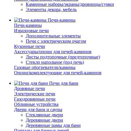
Каминные наборы/экраны/дровницы/сумки
Элементы декора, мебель
Печи-камины
Печи-камины
Изразцовые печи
Дополнительные элементы
Печи с электрическим очагом
Кухонные печи
Аксессуары/опции для печей-каминов
Листы подтопочные (предтопочные)
Стекло напольное (под печь)
Газовые обогреватели/камины
Опции/комплектующие для печей-каминов
Печи для бани
Дровяные печи
Электрические печи
Газодровянные печи
Обливные устройства
Двери для бани и сауны
Стеклянные двери
Деревянные двери
Деревянные рамы для бани
Порталы для банных печей