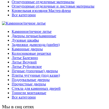
Огнеупорные отделочные материалы
Огнеупорные отделочные и листовые материалы
Кровельная изоляция Мастер-флеш
Все категории
Каминное/печное литье
Дверцы печные/каминные
Духовые шкафы
Задвижки дымохода (шибер)
Каминные дверцы
Колосниковые решетки
Литье Балезино
Литье Везувий
Литье Рубцовское
Печные (топочные) дверцы
Плиты чугунные (под казан)
Поддувальные дверцы
Прочистные дверцы
Стекла для каминных дверей
Тоннели монтажные
Все категории
Мы в соц сетях