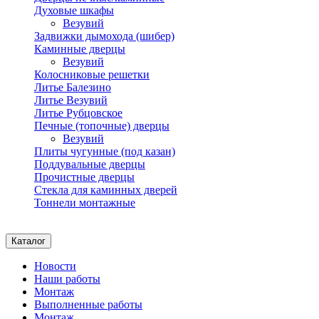
Духовые шкафы
Везувий
Задвижки дымохода (шибер)
Каминные дверцы
Везувий
Колосниковые решетки
Литье Балезино
Литье Везувий
Литье Рубцовское
Печные (топочные) дверцы
Везувий
Плиты чугунные (под казан)
Поддувальные дверцы
Прочистные дверцы
Стекла для каминных дверей
Тоннели монтажные
Каталог
Новости
Наши работы
Монтаж
Выполненные работы
Монтаж