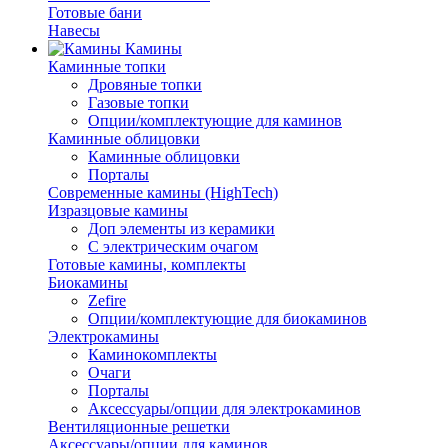
Готовые бани
Навесы
Камины
Каминные топки
Дровяные топки
Газовые топки
Опции/комплектующие для каминов
Каминные облицовки
Каминные облицовки
Порталы
Современные камины (HighTech)
Изразцовые камины
Доп элементы из керамики
С электрическим очагом
Готовые камины, комплекты
Биокамины
Zefire
Опции/комплектующие для биокаминов
Электрокамины
Каминокомплекты
Очаги
Порталы
Аксессуары/опции для электрокаминов
Вентиляционные решетки
Аксессуары/опции для каминов