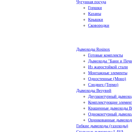
Чугунная посуда
Горшки
Казаны
Крышки
Сковородки
Дымоходы Rosinox
Готовые комплекты
Дымоходы "Бани и Печ
Из жаростойкой стали
Монтажные элементы
Одностенные (Моно)
Сэндвич (Термо)
Дымоходы Везувий
Двухконтурный дымоход
Комплектующие элемен
Крашенные дымоходы Ве
Одноконтурный дымохо
Оцинкованные дымоход
Гибкие дымоходы (газоходы)
Стальные дымоходы LAVA