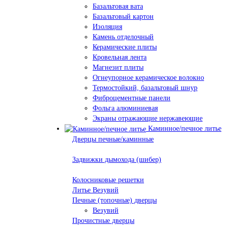
Базальтовая вата
Базальтовый картон
Изоляция
Камень отделочный
Керамические плиты
Кровельная лента
Магнезит плиты
Огнеупорное керамическое волокно
Термостойкий, базальтовый шнур
Фиброцементные панели
Фольга алюминиевая
Экраны отражающие нержавеющие
Каминное/печное литье
Дверцы печные/каминные
Задвижки дымохода (шибер)
Колосниковые решетки
Литье Везувий
Печные (топочные) дверцы
Везувий
Прочистные дверцы