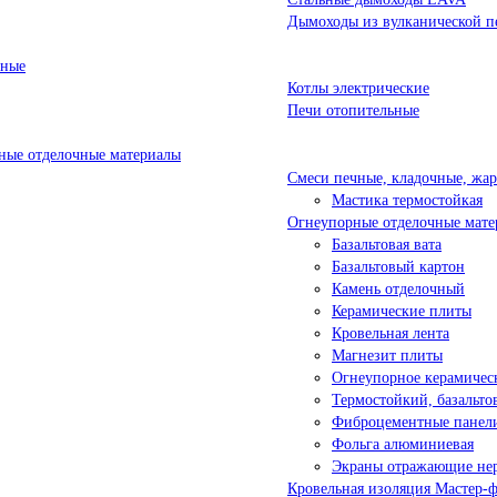
Дымоходы из вулканической п
ьные
Котлы электрические
Печи отопительные
ые отделочные материалы
Смеси печные, кладочные, жа
Мастика термостойкая
Огнеупорные отделочные мате
Базальтовая вата
Базальтовый картон
Камень отделочный
Керамические плиты
Кровельная лента
Магнезит плиты
Огнеупорное керамичес
Термостойкий, базальт
Фиброцементные панел
Фольга алюминиевая
Экраны отражающие не
Кровельная изоляция Мастер-