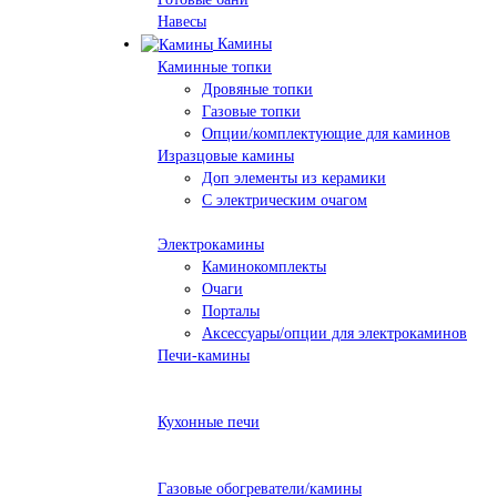
Навесы
Камины
Каминные топки
Дровяные топки
Газовые топки
Опции/комплектующие для каминов
Изразцовые камины
Доп элементы из керамики
С электрическим очагом
Электрокамины
Каминокомплекты
Очаги
Порталы
Аксессуары/опции для электрокаминов
Печи-камины
Кухонные печи
Газовые обогреватели/камины