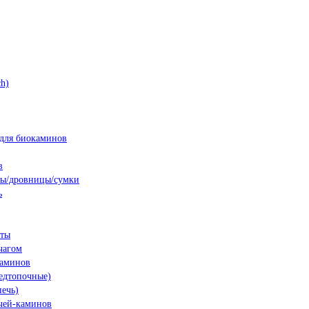
h)
для биокаминов
в
ны/дровницы/сумки
ь
нты
чагом
каминов
едтопочные)
печь)
чей-каминов