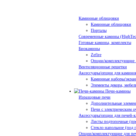
Каминные облицовки
Каминные облицовки
Порталы
Современные камины (HighTec
Готовые камины, комплекты
Биокамины
Zefire
Опции/комплектующие 
Вентиляционные решетки
Аксессуары/опции для камино
Каминные наборы/экра
Элементы декора, мебел
Печи-камины
Изразцовые печи
Дополнительные элеме
Печи с электрическим о
Аксессуары/опции для печей-
Листы подтопочные (пр
Стекло напольное (под 
Опции/комплектующие для пе