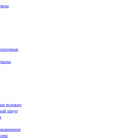
емзы
ропрочные
риалы
кое волокно
овый шнур
и
ржавеющие
флеш