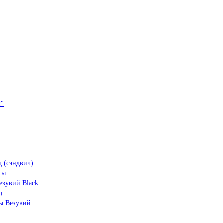
и"
 (сэндвич)
ты
зувий Black
д
ы Везувий