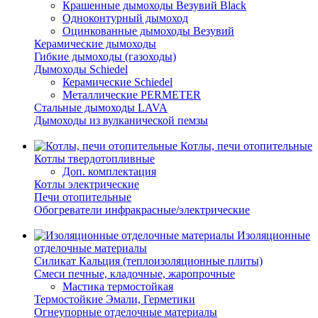
Крашенные дымоходы Везувий Black
Одноконтурный дымоход
Оцинкованные дымоходы Везувий
Керамические дымоходы
Гибкие дымоходы (газоходы)
Дымоходы Schiedel
Керамические Schiedel
Металлические PERMETER
Стальные дымоходы LAVA
Дымоходы из вулканической пемзы
Котлы, печи отопительные
Котлы твердотопливные
Доп. комплектация
Котлы электрические
Печи отопительные
Обогреватели инфракрасные/электрические
Изоляционные
отделочные материалы
Силикат Кальция (теплоизоляционные плиты)
Смеси печные, кладочные, жаропрочные
Мастика термостойкая
Термостойкие Эмали, Герметики
Огнеупорные отделочные материалы