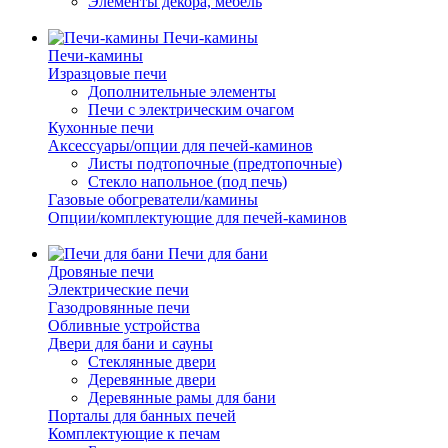
Элементы декора, мебель
Печи-камины
Печи-камины
Изразцовые печи
Дополнительные элементы
Печи с электрическим очагом
Кухонные печи
Аксессуары/опции для печей-каминов
Листы подтопочные (предтопочные)
Стекло напольное (под печь)
Газовые обогреватели/камины
Опции/комплектующие для печей-каминов
Печи для бани
Дровяные печи
Электрические печи
Газодровянные печи
Обливные устройства
Двери для бани и сауны
Стеклянные двери
Деревянные двери
Деревянные рамы для бани
Порталы для банных печей
Комплектующие к печам