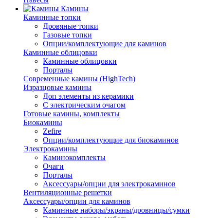
Камины
Каминные топки
Дровяные топки
Газовые топки
Опции/комплектующие для каминов
Каминные облицовки
Каминные облицовки
Порталы
Современные камины (HighTech)
Изразцовые камины
Доп элементы из керамики
С электрическим очагом
Готовые камины, комплекты
Биокамины
Zefire
Опции/комплектующие для биокаминов
Электрокамины
Каминокомплекты
Очаги
Порталы
Аксессуары/опции для электрокаминов
Вентиляционные решетки
Аксессуары/опции для каминов
Каминные наборы/экраны/дровницы/сумки