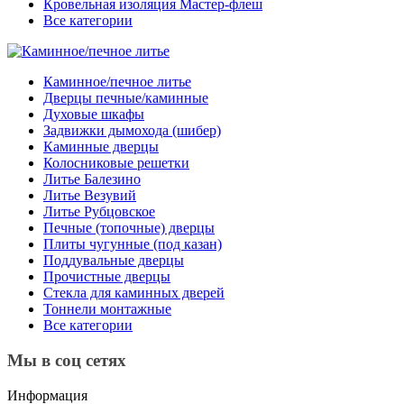
Кровельная изоляция Мастер-флеш
Все категории
Каминное/печное литье
Дверцы печные/каминные
Духовые шкафы
Задвижки дымохода (шибер)
Каминные дверцы
Колосниковые решетки
Литье Балезино
Литье Везувий
Литье Рубцовское
Печные (топочные) дверцы
Плиты чугунные (под казан)
Поддувальные дверцы
Прочистные дверцы
Стекла для каминных дверей
Тоннели монтажные
Все категории
Мы в соц сетях
Информация