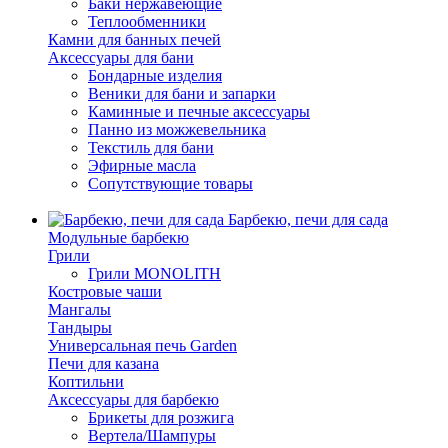
Баки нержавеющие
Теплообменники
Камни для банных печей
Аксессуары для бани
Бондарные изделия
Веники для бани и запарки
Каминные и печные аксессуары
Панно из можжевельника
Текстиль для бани
Эфирные масла
Сопутствующие товары
Барбекю, печи для сада
Модульные барбекю
Грили
Грили MONOLITH
Костровые чаши
Мангалы
Тандыры
Универсальная печь Garden
Печи для казана
Коптильни
Аксессуары для барбекю
Брикеты для розжига
Вертела/Шампуры