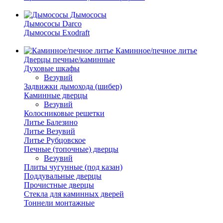
Дымососы
Дымососы Darco
Дымососы Exodraft
Каминное/печное литье
Дверцы печные/каминные
Духовые шкафы
Везувий
Задвижки дымохода (шибер)
Каминные дверцы
Везувий
Колосниковые решетки
Литье Балезино
Литье Везувий
Литье Рубцовское
Печные (топочные) дверцы
Везувий
Плиты чугунные (под казан)
Поддувальные дверцы
Прочистные дверцы
Стекла для каминных дверей
Тоннели монтажные