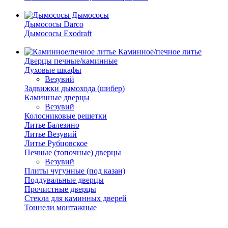
Дымососы
Дымососы Darco
Дымососы Exodraft
Каминное/печное литье
Дверцы печные/каминные
Духовые шкафы
Везувий
Задвижки дымохода (шибер)
Каминные дверцы
Везувий
Колосниковые решетки
Литье Балезино
Литье Везувий
Литье Рубцовское
Печные (топочные) дверцы
Везувий
Плиты чугунные (под казан)
Поддувальные дверцы
Прочистные дверцы
Стекла для каминных дверей
Тоннели монтажные