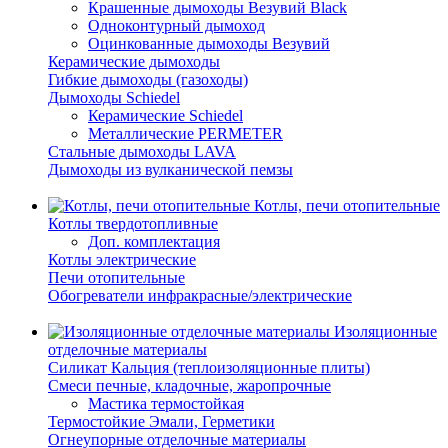
Крашенные дымоходы Везувий Black
Одноконтурный дымоход
Оцинкованные дымоходы Везувий
Керамические дымоходы
Гибкие дымоходы (газоходы)
Дымоходы Schiedel
Керамические Schiedel
Металлические PERMETER
Стальные дымоходы LAVA
Дымоходы из вулканической пемзы
Котлы, печи отопительные
Котлы твердотопливные
Доп. комплектация
Котлы электрические
Печи отопительные
Обогреватели инфракрасные/электрические
Изоляционные
отделочные материалы
Силикат Кальция (теплоизоляционные плиты)
Смеси печные, кладочные, жаропрочные
Мастика термостойкая
Термостойкие Эмали, Герметики
Огнеупорные отделочные материалы