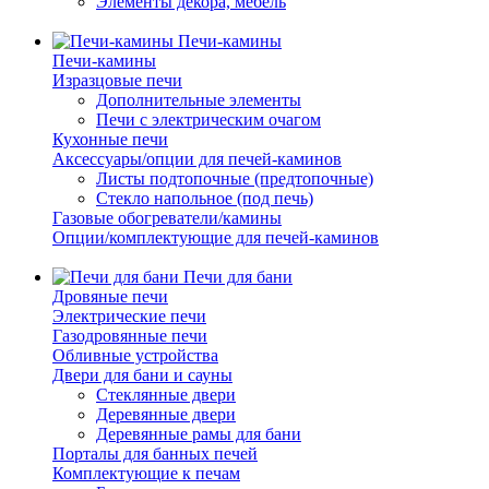
Элементы декора, мебель
Печи-камины
Печи-камины
Изразцовые печи
Дополнительные элементы
Печи с электрическим очагом
Кухонные печи
Аксессуары/опции для печей-каминов
Листы подтопочные (предтопочные)
Стекло напольное (под печь)
Газовые обогреватели/камины
Опции/комплектующие для печей-каминов
Печи для бани
Дровяные печи
Электрические печи
Газодровянные печи
Обливные устройства
Двери для бани и сауны
Стеклянные двери
Деревянные двери
Деревянные рамы для бани
Порталы для банных печей
Комплектующие к печам