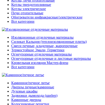
Котлы, печи отопительные
Котлы твердотопливные
Котлы электрические
Печи отопительные
Обогреватели инфракрасные/электрические
Все категории
Изоляционные отделочные материалы
Силикат Кальция (теплоизоляционные плиты)
Смеси печные, кладочные, жаропрочные
Термостойкие Эмали, Герметики
Огнеупорные отделочные материалы
Огнеупорные отделочные и листовые материалы
Кровельная изоляция Мастер-флеш
Все категории
Каминное/печное литье
Дверцы печные/каминные
Духовые шкафы
Задвижки дымохода (шибер)
Каминные дверцы
Колосниковые решетки