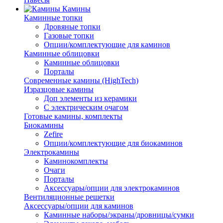
Камины
Каминные топки
Дровяные топки
Газовые топки
Опции/комплектующие для каминов
Каминные облицовки
Каминные облицовки
Порталы
Современные камины (HighTech)
Изразцовые камины
Доп элементы из керамики
С электрическим очагом
Готовые камины, комплекты
Биокамины
Zefire
Опции/комплектующие для биокаминов
Электрокамины
Каминокомплекты
Очаги
Порталы
Аксессуары/опции для электрокаминов
Вентиляционные решетки
Аксессуары/опции для каминов
Каминные наборы/экраны/дровницы/сумки