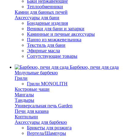
Баки нержавеющие
Теплообменники
Камни для банных печей
Аксессуары для бани
Бондарные изделия
Веники для бани и запарки
Каминные и печные аксессуары
Панно из можжевельника
Текстиль для бани
Эфирные масла
Сопутствующие товары
Барбекю, печи для сада
Модульные барбекю
Грили
Грили MONOLITH
Костровые чаши
Мангалы
Тандыры
Универсальная печь Garden
Печи для казана
Коптильни
Аксессуары для барбекю
Брикеты для розжига
Вертела/Шампуры