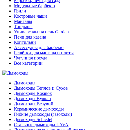
Барбекю, печи для сада
Модульные барбекю
Грили
Костровые чаши
Мангалы
Тандыры
Универсальная печь Garden
Печи для казана
Коптильни
Аксессуары для барбекю
Решётки для мангала и плиты
Чугунная посуда
Все категории
Дымоходы
Дымоходы Теплов и Сухов
Дымоходы Rosinox
Дымоходы Вулкан
Дымоходы Везувий
Керамические дымоходы
Гибкие дымоходы (газоходы)
Дымоходы Schiedel
Стальные дымоходы LAVA
Дымоходы из вулканической пемзы