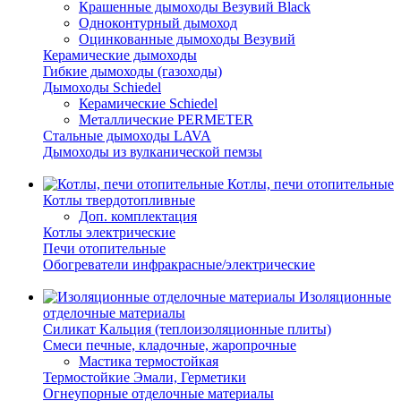
Крашенные дымоходы Везувий Black
Одноконтурный дымоход
Оцинкованные дымоходы Везувий
Керамические дымоходы
Гибкие дымоходы (газоходы)
Дымоходы Schiedel
Керамические Schiedel
Металлические PERMETER
Стальные дымоходы LAVA
Дымоходы из вулканической пемзы
Котлы, печи отопительные
Котлы твердотопливные
Доп. комплектация
Котлы электрические
Печи отопительные
Обогреватели инфракрасные/электрические
Изоляционные
отделочные материалы
Силикат Кальция (теплоизоляционные плиты)
Смеси печные, кладочные, жаропрочные
Мастика термостойкая
Термостойкие Эмали, Герметики
Огнеупорные отделочные материалы