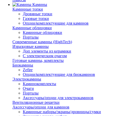
Камины
Каминные топки
Дровяные топки
Газовые топки
Опции/комплектующие для каминов
Каминные облицовки
Каминные облицовки
Порталы
Современные камины (HighTech)
Изразцовые камины
Доп элементы из керамики
С электрическим очагом
Готовые камины, комплекты
Биокамины
Zefire
Опции/комплектующие для биокаминов
Электрокамины
Каминокомплекты
Очаги
Порталы
Аксессуары/опции для электрокаминов
Вентиляционные решетки
Аксессуары/опции для каминов
Каминные наборы/экраны/дровницы/сумки