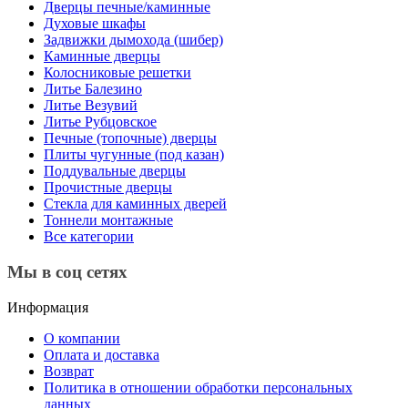
Дверцы печные/каминные
Духовые шкафы
Задвижки дымохода (шибер)
Каминные дверцы
Колосниковые решетки
Литье Балезино
Литье Везувий
Литье Рубцовское
Печные (топочные) дверцы
Плиты чугунные (под казан)
Поддувальные дверцы
Прочистные дверцы
Стекла для каминных дверей
Тоннели монтажные
Все категории
Мы в соц сетях
Информация
О компании
Оплата и доставка
Возврат
Политика в отношении обработки персональных
данных