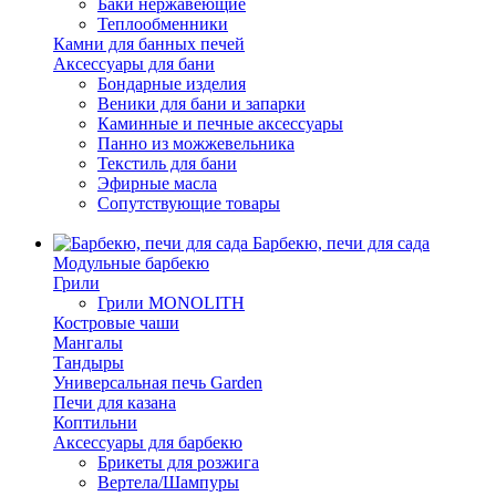
Баки нержавеющие
Теплообменники
Камни для банных печей
Аксессуары для бани
Бондарные изделия
Веники для бани и запарки
Каминные и печные аксессуары
Панно из можжевельника
Текстиль для бани
Эфирные масла
Сопутствующие товары
Барбекю, печи для сада
Модульные барбекю
Грили
Грили MONOLITH
Костровые чаши
Мангалы
Тандыры
Универсальная печь Garden
Печи для казана
Коптильни
Аксессуары для барбекю
Брикеты для розжига
Вертела/Шампуры