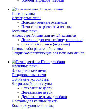
Элементы декора, мебель
Печи-камины
Печи-камины
Изразцовые печи
Дополнительные элементы
Печи с электрическим очагом
Кухонные печи
Аксессуары/опции для печей-каминов
Листы подтопочные (предтопочные)
Стекло напольное (под печь)
Газовые обогреватели/камины
Опции/комплектующие для печей-каминов
Печи для бани
Дровяные печи
Электрические печи
Газодровянные печи
Обливные устройства
Двери для бани и сауны
Стеклянные двери
Деревянные двери
Деревянные рамы для бани
Порталы для банных печей
Комплектующие к печам