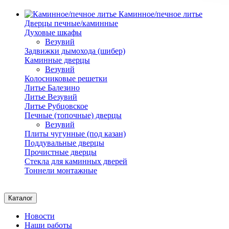
Каминное/печное литье
Дверцы печные/каминные
Духовые шкафы
Везувий
Задвижки дымохода (шибер)
Каминные дверцы
Везувий
Колосниковые решетки
Литье Балезино
Литье Везувий
Литье Рубцовское
Печные (топочные) дверцы
Везувий
Плиты чугунные (под казан)
Поддувальные дверцы
Прочистные дверцы
Стекла для каминных дверей
Тоннели монтажные
Каталог
Новости
Наши работы