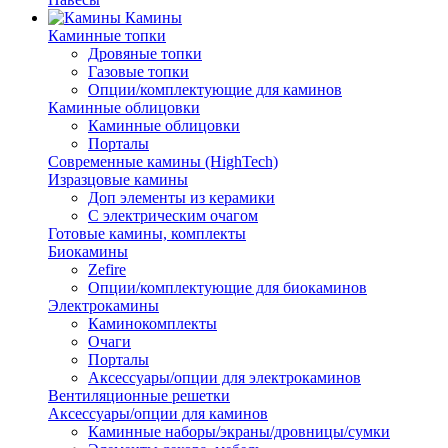
Камины
Каминные топки
Дровяные топки
Газовые топки
Опции/комплектующие для каминов
Каминные облицовки
Каминные облицовки
Порталы
Современные камины (HighTech)
Изразцовые камины
Доп элементы из керамики
С электрическим очагом
Готовые камины, комплекты
Биокамины
Zefire
Опции/комплектующие для биокаминов
Электрокамины
Каминокомплекты
Очаги
Порталы
Аксессуары/опции для электрокаминов
Вентиляционные решетки
Аксессуары/опции для каминов
Каминные наборы/экраны/дровницы/сумки