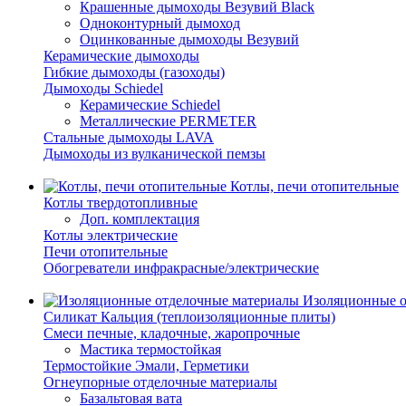
Крашенные дымоходы Везувий Black
Одноконтурный дымоход
Оцинкованные дымоходы Везувий
Керамические дымоходы
Гибкие дымоходы (газоходы)
Дымоходы Schiedel
Керамические Schiedel
Металлические PERMETER
Стальные дымоходы LAVA
Дымоходы из вулканической пемзы
Котлы, печи отопительные
Котлы твердотопливные
Доп. комплектация
Котлы электрические
Печи отопительные
Обогреватели инфракрасные/электрические
Изоляционные о
Силикат Кальция (теплоизоляционные плиты)
Смеси печные, кладочные, жаропрочные
Мастика термостойкая
Термостойкие Эмали, Герметики
Огнеупорные отделочные материалы
Базальтовая вата