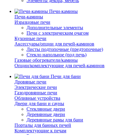
Элементы декора, мебель
Печи-камины
Печи-камины
Изразцовые печи
Дополнительные элементы
Печи с электрическим очагом
Кухонные печи
Аксессуары/опции для печей-каминов
Листы подтопочные (предтопочные)
Стекло напольное (под печь)
Газовые обогреватели/камины
Опции/комплектующие для печей-каминов
Печи для бани
Дровяные печи
Электрические печи
Газодровянные печи
Обливные устройства
Двери для бани и сауны
Стеклянные двери
Деревянные двери
Деревянные рамы для бани
Порталы для банных печей
Комплектующие к печам