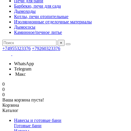
Печи для бани
Барбекю, печи для сада
Дымоходы
Котлы, печи отопительные
Изоляционные отделочные материалы
Дымососы
Каминное/печное литье
×
+74955323376
+79260323376
WhatsApp
Telegram
Макс
0
0
0
Ваша корзина пуста!
Корзина
Каталог
Навесы и готовые бани
Готовые бани
Навесы