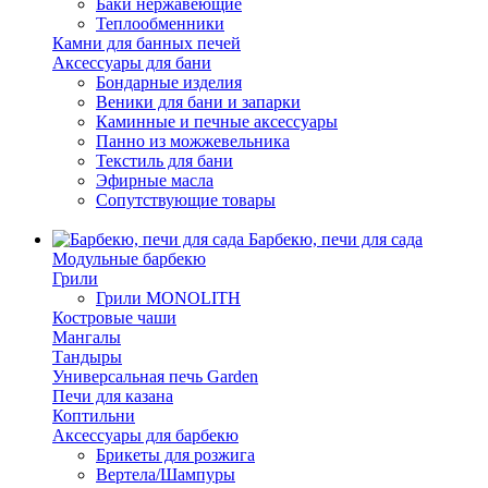
Баки нержавеющие
Теплообменники
Камни для банных печей
Аксессуары для бани
Бондарные изделия
Веники для бани и запарки
Каминные и печные аксессуары
Панно из можжевельника
Текстиль для бани
Эфирные масла
Сопутствующие товары
Барбекю, печи для сада
Модульные барбекю
Грили
Грили MONOLITH
Костровые чаши
Мангалы
Тандыры
Универсальная печь Garden
Печи для казана
Коптильни
Аксессуары для барбекю
Брикеты для розжига
Вертела/Шампуры